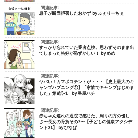
関連記事:
息子が断固拒否したおかず by ふぇりーちぇ
関連記事:
すっかり忘れていた業者点検。思わずそのまま出
てしまった格好が恥ずかしい！ by めめ
関連記事:
ヤバい！カマボコテントが・・・【史上最大のキ
ャンプハプニング①】「家族でキャンプはじめま
した」第8話-1 by 星屋ハチ
関連記事:
赤ちゃん連れの通院で感じた、周りの方の優し
さ〜長女の骨折その7〜【子どもの健康アクシデ
ント21】 by ぴなぱ