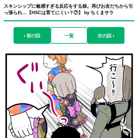
スキンシップに敏感すぎる反応をする娘。再びお友だちから引
っ張られ…【HSCは育てにくい？⑦】 by ちくまサラ
‹ 前の話
一覧
次の話 ›