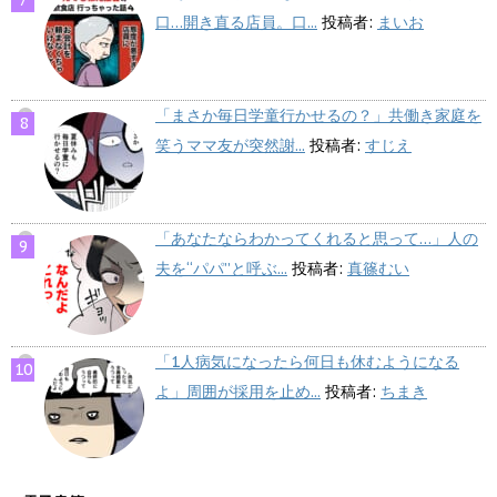
口…開き直る店員。口...
投稿者:
まいお
「まさか毎日学童行かせるの？」共働き家庭を
笑うママ友が突然謝...
投稿者:
すじえ
「あなたならわかってくれると思って…」人の
夫を“パパ”と呼ぶ...
投稿者:
真篠むい
「1人病気になったら何日も休むようになる
よ」周囲が採用を止め...
投稿者:
ちまき