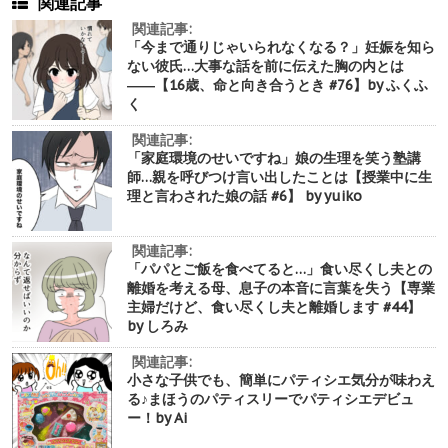
関連記事
関連記事:
「今まで通りじゃいられなくなる？」妊娠を知ら
ない彼氏…大事な話を前に伝えた胸の内とは
――【16歳、命と向き合うとき #76】by ふくふ
く
関連記事:
「家庭環境のせいですね」娘の生理を笑う塾講
師…親を呼びつけ言い出したことは【授業中に生
理と言わされた娘の話 #6】 by yuiko
関連記事:
「パパとご飯を食べてると…」食い尽くし夫との
離婚を考える母、息子の本音に言葉を失う【専業
主婦だけど、食い尽くし夫と離婚します #44】
by しろみ
関連記事:
小さな子供でも、簡単にパティシエ気分が味わえ
る♪まほうのパティスリーでパティシエデビュ
ー！by Ai