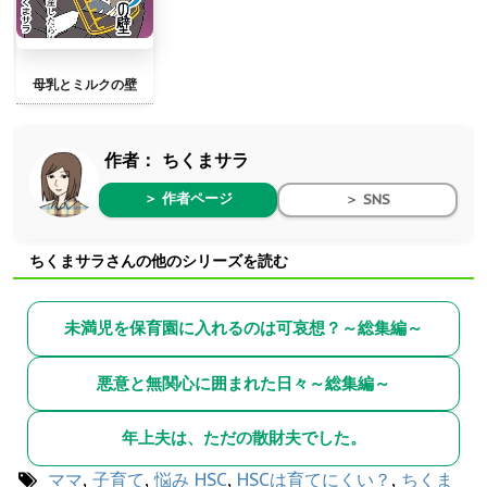
母乳とミルクの壁
作者：
ちくまサラ
＞ 作者ページ
＞ SNS
ちくまサラさんの他のシリーズを読む
未満児を保育園に入れるのは可哀想？～総集編～
悪意と無関心に囲まれた日々～総集編～
年上夫は、ただの散財夫でした。
ママ
,
子育て
,
悩み
HSC
,
HSCは育てにくい？
,
ちくま