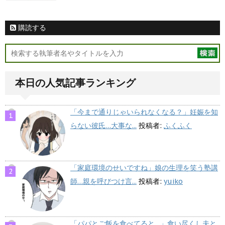
購読する
本日の人気記事ランキング
「今まで通りじゃいられなくなる？」妊娠を知
らない彼氏…大事な...
投稿者:
ふくふく
「家庭環境のせいですね」娘の生理を笑う塾講
師…親を呼びつけ言...
投稿者:
yuiko
「パパとご飯を食べてると…」食い尽くし夫と