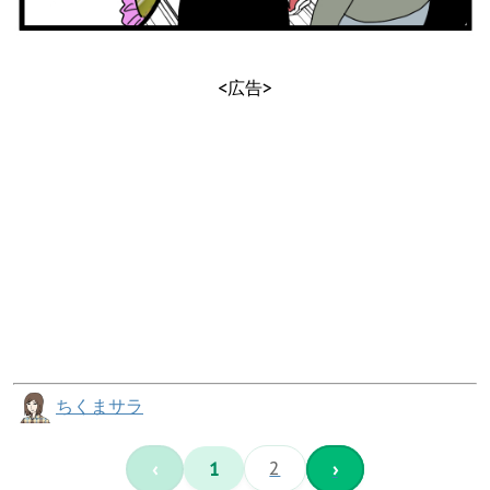
<広告>
ちくまサラ
‹
1
2
›