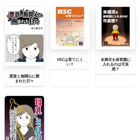
HSCは育てにく
未満児を保育園に
い？
入れるのは可哀
想？
悪意と無関心に囲
まれた日々