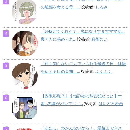
の離婚を考える母、...
投稿者:
しろみ
「SNS見てくれた？」私になりすますママ友…
裏アカに秘められ...
投稿者:
真篠むい
「何も知らない二人でいられる最後の日」妊娠
を伝える日の直前、...
投稿者:
ふくふく
【因果応報？】寸借詐欺の常習犯だった中一
娘…悪事がバレて〇〇...
投稿者:
はいどろ漫画
「あたし、わかんないから！」最後までタメ