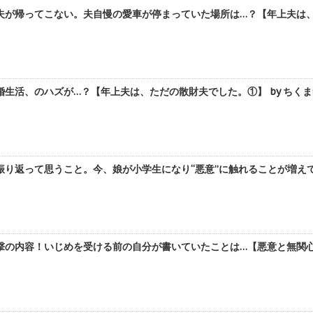
夫が帰ってこない。夫自慢の愛車が停まっていた場所は…？【年上夫は、た
生活、のハズが…？【年上夫は、ただの散財夫でした。①】 by ちく
振り返って思うこと。今、娘が小学生になり“悪意”に触れることが増え
撃の内容！いじめを受ける前の自分が書いていたことは…【悪意と無関心に