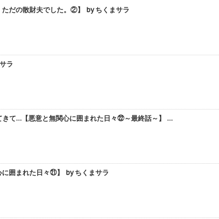
だの散財夫でした。②】 by ちくまサラ
まサラ
てきて…【悪意と無関心に囲まれた日々㉒～最終話～】 …
囲まれた日々㉑】 by ちくまサラ