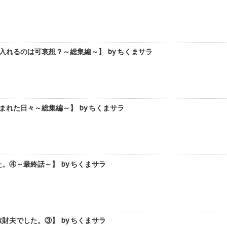
れるのは可哀想？～総集編～】 by ちくまサラ
れた日々～総集編～】 by ちくまサラ
④～最終話～】 by ちくまサラ
夫でした。③】 by ちくまサラ