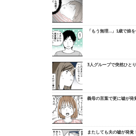
「もう無理…」1歳で娘を
3人グループで突然ひとり
義母の言葉で更に嘘が発覚
またしても夫の嘘が発覚！