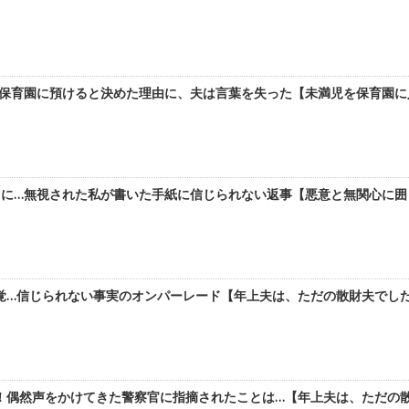
保育園に預けると決めた理由に、夫は言葉を失った【未満児を保育園に入
に…無視された私が書いた手紙に信じられない返事【悪意と無関心に囲ま
…信じられない事実のオンパーレード【年上夫は、ただの散財夫でした。
偶然声をかけてきた警察官に指摘されたことは…【年上夫は、ただの散財