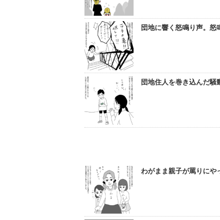
団地に響く怒鳴り声。怒鳴
団地住人を巻き込んだ騒動
わがまま親子が罵りにやっ