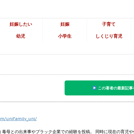
妊娠したい
妊娠
子育て
幼児
小学生
しくじり育児
この著者の最新記事
om/unifamily_uni/
開始 毒母との出来事やブラック企業での経験を投稿。 同時に現在の育