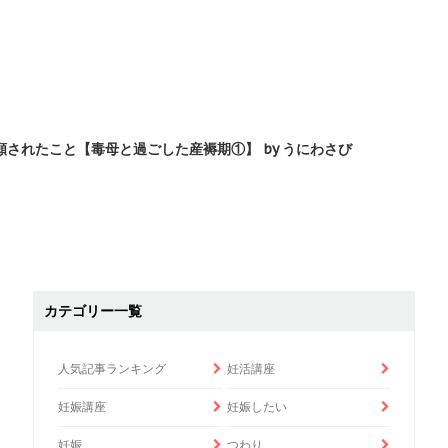
されたこと【毒母と過ごした産褥期①】 by うにわさび
カテゴリー一覧
人気記事ランキング
妊活講座
妊娠講座
妊娠したい
妊娠
つわり