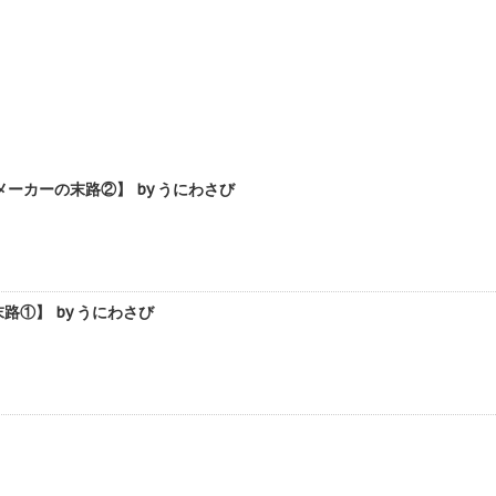
カーの末路②】 by うにわさび
①】 by うにわさび