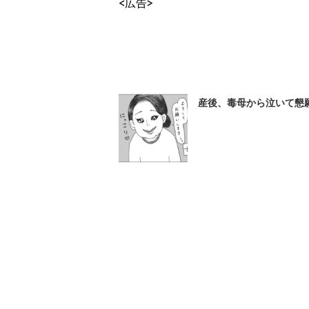
<広告>
産後、毒母から泣いて懇願