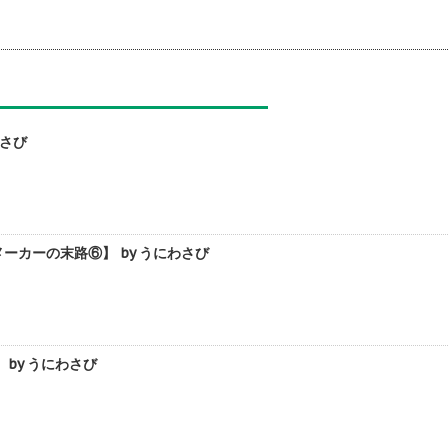
わさび
カーの末路⑥】 by うにわさび
by うにわさび