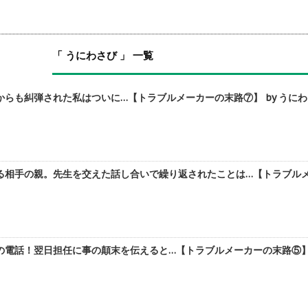
「 うにわさび 」 一覧
らも糾弾された私はついに…【トラブルメーカーの末路⑦】 by うに
相手の親。先生を交えた話し合いで繰り返されたことは…【トラブルメー
電話！翌日担任に事の顛末を伝えると…【トラブルメーカーの末路⑤】 