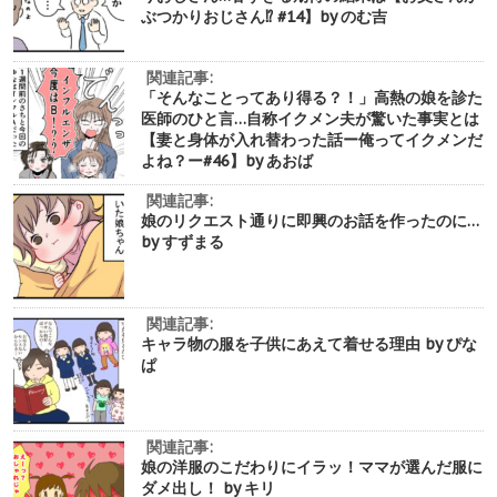
ぶつかりおじさん⁉︎ #14】by のむ吉
関連記事:
「そんなことってあり得る？！」高熱の娘を診た
医師のひと言…自称イクメン夫が驚いた事実とは
【妻と身体が入れ替わった話ー俺ってイクメンだ
よね？ー#46】by あおば
関連記事:
娘のリクエスト通りに即興のお話を作ったのに…
by すずまる
関連記事:
キャラ物の服を子供にあえて着せる理由 by ぴな
ぱ
関連記事:
娘の洋服のこだわりにイラッ！ママが選んだ服に
ダメ出し！ by キリ