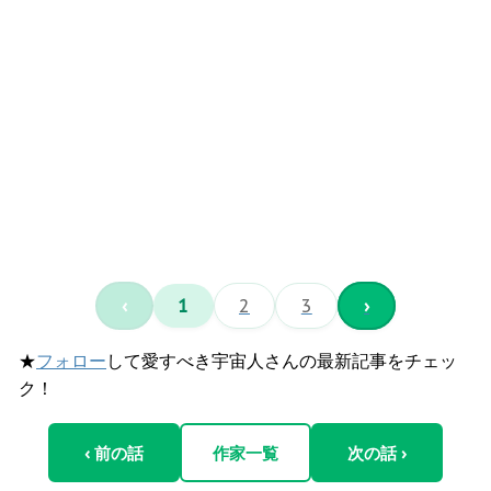
‹
1
2
3
›
★
フォロー
して愛すべき宇宙人さんの最新記事をチェッ
ク！
‹ 前の話
作家一覧
次の話 ›