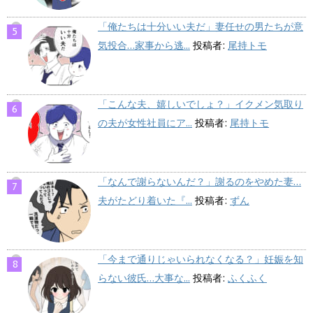
「俺たちは十分いい夫だ」妻任せの男たちが意
気投合…家事から逃...
投稿者:
尾持トモ
「こんな夫、嬉しいでしょ？」イクメン気取り
の夫が女性社員にア...
投稿者:
尾持トモ
「なんで謝らないんだ？」謝るのをやめた妻…
夫がたどり着いた『...
投稿者:
ずん
「今まで通りじゃいられなくなる？」妊娠を知
らない彼氏…大事な...
投稿者:
ふくふく