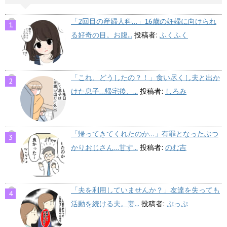
「2回目の産婦人科…」16歳の妊婦に向けられ
る好奇の目。お腹...
投稿者:
ふくふく
「これ、どうしたの？！」食い尽くし夫と出か
けた息子…帰宅後、...
投稿者:
しろみ
「帰ってきてくれたのか…」有罪となったぶつ
かりおじさん…甘す...
投稿者:
のむ吉
「夫を利用していませんか？」友達を失っても
活動を続ける夫。妻...
投稿者:
ぷっぷ