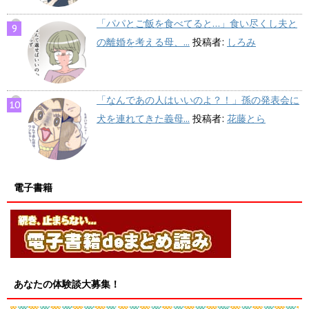
「パパとご飯を食べてると…」食い尽くし夫と
の離婚を考える母、...
投稿者:
しろみ
「なんであの人はいいのよ？！」孫の発表会に
犬を連れてきた義母...
投稿者:
花藤とら
電子書籍
あなたの体験談大募集！