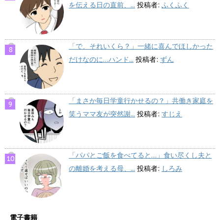
を伝える日の直前、...
投稿者:
ふくふく
「で、それいくら？」一緒に喜んでほしかった
だけなのに…ハンド...
投稿者:
ずん
「まさか毎日学童行かせるの？」共働き家庭を
笑うママ友が突然謝...
投稿者:
すじえ
「パパとご飯を食べてると…」食い尽くし夫と
の離婚を考える母、...
投稿者:
しろみ
電子書籍