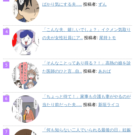
ばかり気にする夫…...
投稿者:
ずん
「こんな夫、嬉しいでしょ？」イクメン気取り
の夫が女性社員にア...
投稿者:
尾持トモ
「そんなことってあり得る？！」高熱の娘を診
た医師のひと言…自...
投稿者:
あおば
「ちょっと待て！」家事も介護も妻がやるのが
当たり前だった夫…...
投稿者:
新垣ライコ
「何も知らない二人でいられる最後の日」妊娠