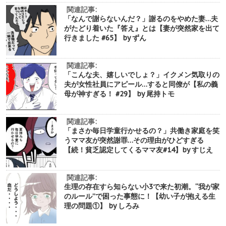
関連記事:
「なんで謝らないんだ？」謝るのをやめた妻…夫
がたどり着いた『答え』とは【妻が突然家を出て
行きました #65】 by ずん
関連記事:
「こんな夫、嬉しいでしょ？」イクメン気取りの
夫が女性社員にアピール…すると同僚が【私の義
母が神すぎる！ #29】 by 尾持トモ
関連記事:
「まさか毎日学童行かせるの？」共働き家庭を笑
うママ友が突然謝罪…その理由がひどすぎる
【続！貧乏認定してくるママ友#14】by すじえ
関連記事:
生理の存在すら知らない小3で来た初潮。“我が家
のルール”で困った事態に！【幼い子が抱える生
理の問題①】 by しろみ