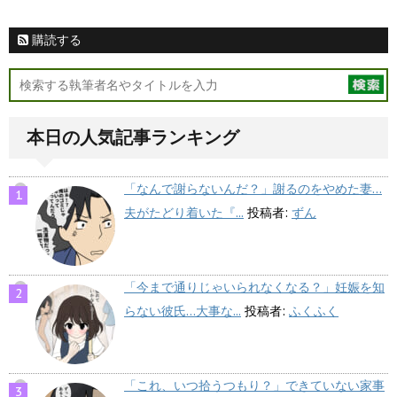
購読する
本日の人気記事ランキング
「なんで謝らないんだ？」謝るのをやめた妻…
夫がたどり着いた『...
投稿者:
ずん
「今まで通りじゃいられなくなる？」妊娠を知
らない彼氏…大事な...
投稿者:
ふくふく
「これ、いつ拾うつもり？」できていない家事