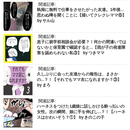
関連記事:
執拗に無料で仕事をさせたがった友達。1年後…
思わぬ噂を聞くことに【描いてクレクレママ⑥】
by サル山
関連記事:
息子に就学前相談会が必要？！何かの間違いでは
ないかと保育園で確認すると…【我が子の発達障
害を認められない私③】 by つきママ
関連記事:
久しぶりに会った友達からの報告は、まさか
の…？！【それでもママ友になれますか？③】
by まろ
関連記事:
ハーネスをつけた1歳娘に話しかける酔っ払いの
女性。次の瞬間、娘に手を伸ばし…？！【ハーネ
スはかわいそう？①】 by きのこの子