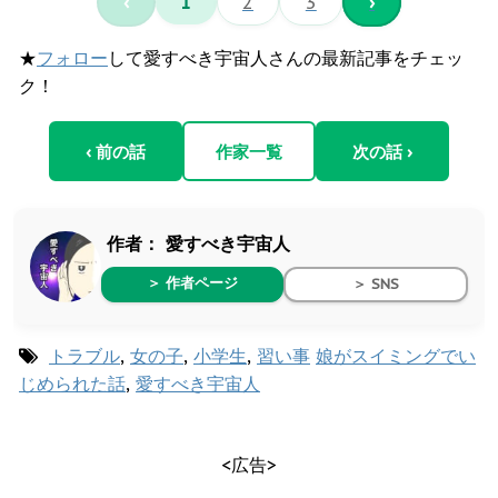
‹
1
2
3
›
★
フォロー
して愛すべき宇宙人さんの最新記事をチェッ
ク！
‹ 前の話
作家一覧
次の話 ›
作者：
愛すべき宇宙人
＞ 作者ページ
＞ SNS
トラブル
,
女の子
,
小学生
,
習い事
娘がスイミングでい
じめられた話
,
愛すべき宇宙人
<広告>