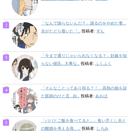
「なんで謝らないんだ？」謝るのをやめた妻…
夫がたどり着いた『...
投稿者:
ずん
「今まで通りじゃいられなくなる？」妊娠を知
らない彼氏…大事な...
投稿者:
ふくふく
「そんなことってあり得る？！」高熱の娘を診
た医師のひと言…自...
投稿者:
あおば
「パパとご飯を食べてると…」食い尽くし夫と
の離婚を考える母、...
投稿者:
しろみ