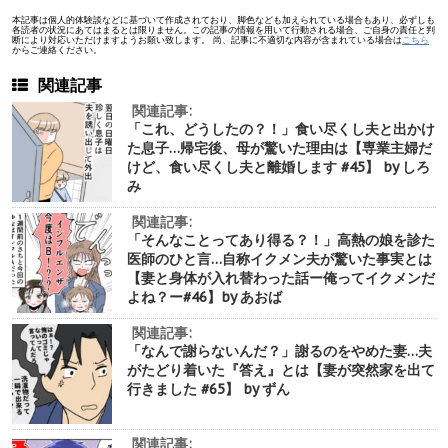
本記事は個人的体験談などに基づいて作成されており、脚色なども加えられている場合もあり、必ずしも
各読者の状況にあてはまるとは限りません。この記事の情報を用いて行動される場合、ご自身の責任と判
断により対応いただけますようお願い致します。 尚、記事に不適切な内容が含まれている場合は
こちら
からご連絡ください。
関連記事
関連記事:
「これ、どうしたの？！」食い尽くし夫と出かけ
た息子…帰宅後、母が驚いた理由は【専業主婦だ
けど、食い尽くし夫と離婚します #45】 by しろ
み
関連記事:
「そんなことってあり得る？！」高熱の娘を診た
医師のひと言…自称イクメン夫が驚いた事実とは
【妻と身体が入れ替わった話ー俺ってイクメンだ
よね？ー#46】by あおば
関連記事:
「なんで謝らないんだ？」謝るのをやめた妻…夫
がたどり着いた『答え』とは【妻が突然家を出て
行きました #65】 by ずん
関連記事: