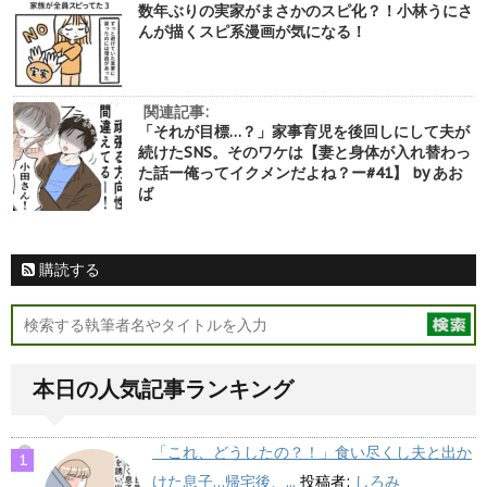
数年ぶりの実家がまさかのスピ化？！小林うにさ
んが描くスピ系漫画が気になる！
関連記事:
「それが目標…？」家事育児を後回しにして夫が
続けたSNS。そのワケは【妻と身体が入れ替わっ
た話ー俺ってイクメンだよね？ー#41】 by あお
ば
購読する
本日の人気記事ランキング
「これ、どうしたの？！」食い尽くし夫と出か
けた息子…帰宅後、...
投稿者:
しろみ