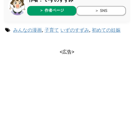
＞ 作者ページ
＞ SNS
みんなの漫画
,
子育て
いずのすずみ
,
初めての妊娠
<広告>