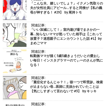
「こんな夫、嬉しいでしょ？」イクメン気取りの
夫が女性社員にアピール…すると同僚が【私の義
母が神すぎる！ #29】 by 尾持トモ
関連記事:
「いい加減にして！」室内遊び場でまさかの一
幕…知らないママが怒っていた相手は【これって
放置子？迷惑親子にエンカウントした話 #1】by
まめごママ
関連記事:
転勤族ママが描く5歳3歳きょうだいとの愛おし
い毎日！インスタグラマーのてぃーのさんが気に
なる！
関連記事:
「重症化するんじゃ？！」咳一つで即受診。検索
が止まらない母…医師に見抜かれていたことは
【気にしすぎって言わないで #3】 by キッキ
関連記事: