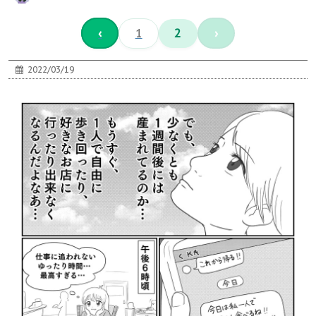
‹
1
2
›
2022/03/19