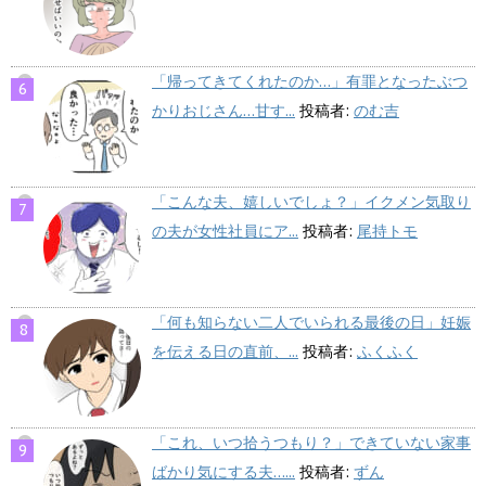
「帰ってきてくれたのか…」有罪となったぶつ
かりおじさん…甘す...
投稿者:
のむ吉
「こんな夫、嬉しいでしょ？」イクメン気取り
の夫が女性社員にア...
投稿者:
尾持トモ
「何も知らない二人でいられる最後の日」妊娠
を伝える日の直前、...
投稿者:
ふくふく
「これ、いつ拾うつもり？」できていない家事
ばかり気にする夫…...
投稿者:
ずん