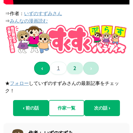
⇒作者：
いずのすずみさん
⇒
みんなの漫画読む
‹
1
2
›
★
フォロー
していずのすずみさんの最新記事をチェッ
ク！
‹ 前の話
作家一覧
次の話 ›
作者：
いずのすずみ