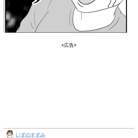
<広告>
いずのすずみ