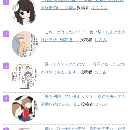
る好奇の目。お腹...
投稿者:
ふくふく
「これ、どうしたの？！」食い尽くし夫と出か
けた息子…帰宅後、...
投稿者:
しろみ
「帰ってきてくれたのか…」有罪となったぶつ
かりおじさん…甘す...
投稿者:
のむ吉
「夫を利用していませんか？」友達を失っても
活動を続ける夫。妻...
投稿者:
ぷっぷ
「俺たちは十分いい夫だ」妻任せの男たちが意