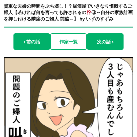
貴重な夫婦の時間をぶち壊し！？居酒屋でいきなり憤慨するご
婦人【若ければ何を言っても許されるの
③～自分の家族計画
を押し付ける隣席のご婦人 前編～】 by いずのすずみ
‹ 前の話
作家一覧
次の話 ›