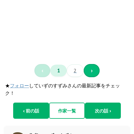
‹
1
2
›
★
フォロー
していずのすずみさんの最新記事をチェッ
ク！
‹ 前の話
作家一覧
次の話 ›