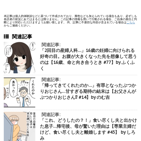
本記事は個人的体験談などに基づいて作成されており、脚色なども加えられている場合もあり、必ずしも
各読者の状況にあてはまるとは限りません。この記事の情報を用いて行動される場合、ご自身の責任と判
断により対応いただけますようお願い致します。 尚、記事に不適切な内容が含まれている場合は
こちら
からご連絡ください。
関連記事
関連記事:
「2回目の産婦人科…」16歳の妊婦に向けられる
好奇の目。お腹が大きくなった先を想像して思う
のは【16歳、命と向き合うとき #77】by ふくふ
く
関連記事:
「帰ってきてくれたのか…」有罪となったぶつか
りおじさん…甘すぎる期待の結末は【お父さんが
ぶつかりおじさん⁉︎ #14】by のむ吉
関連記事:
「これ、どうしたの？！」食い尽くし夫と出かけ
た息子…帰宅後、母が驚いた理由は【専業主婦だ
けど、食い尽くし夫と離婚します #45】 by しろ
み