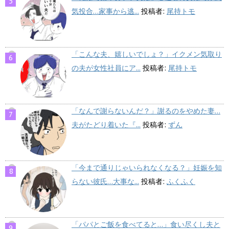
気投合…家事から逃...
投稿者:
尾持トモ
「こんな夫、嬉しいでしょ？」イクメン気取り
の夫が女性社員にア...
投稿者:
尾持トモ
「なんで謝らないんだ？」謝るのをやめた妻…
夫がたどり着いた『...
投稿者:
ずん
「今まで通りじゃいられなくなる？」妊娠を知
らない彼氏…大事な...
投稿者:
ふくふく
「パパとご飯を食べてると…」食い尽くし夫と