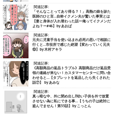
関連記事:
「そんなことってあり得る？！」高熱の娘を診た
医師のひと言…自称イクメン夫が驚いた事実とは
【妻と身体が入れ替わった話ー俺ってイクメンだ
よね？ー#46】by あおば
関連記事:
元夫に児童手当を使い込まれ必死の思いで相談に
行くと…市役所で感じた絶望【変わっていく元夫
⑩】by 木村アキラ
関連記事:
《高額商品の返品トラブル》高額商品だけ返品受
領の連絡が来ない！カスタマーセンターに問い合
わせると…【タブレットを返品したら失くされた
話⑦】 by あみな
関連記事:
真っ暗な中、外に閉め出し⁉︎幼い子供を外で放置
させない為に私にできる事…【うちの子は絶対に
盗んでません！第55話】by こっとん