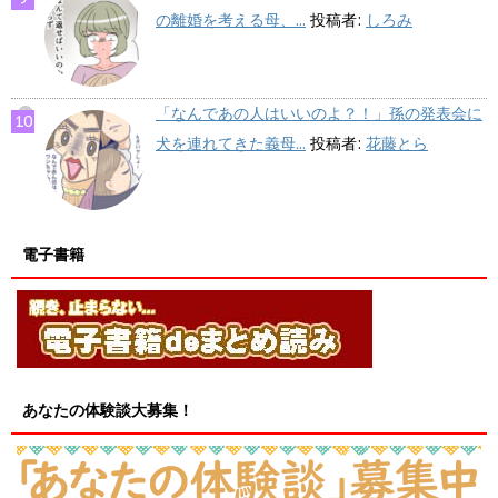
の離婚を考える母、...
投稿者:
しろみ
「なんであの人はいいのよ？！」孫の発表会に
犬を連れてきた義母...
投稿者:
花藤とら
電子書籍
あなたの体験談大募集！