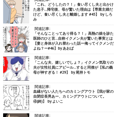
「これ、どうしたの？！」食い尽くし夫と出かけ
た息子…帰宅後、母が驚いた理由は【専業主婦だ
けど、食い尽くし夫と離婚します #45】 by しろ
み
関連記事:
「そんなことってあり得る？！」高熱の娘を診た
医師のひと言…自称イクメン夫が驚いた事実とは
【妻と身体が入れ替わった話ー俺ってイクメンだ
よね？ー#46】by あおば
関連記事:
「こんな夫、嬉しいでしょ？」イクメン気取りの
夫が女性社員にアピール…すると同僚が【私の義
母が神すぎる！ #29】 by 尾持トモ
関連記事:
血縁がない人たちへのカミングアウト【我が家の
自閉症長男あー、カミングアウトについて。
④(終)】 by よいこ
関連記事: