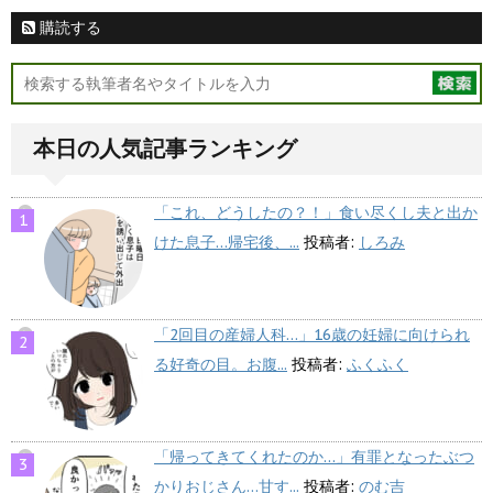
購読する
本日の人気記事ランキング
「これ、どうしたの？！」食い尽くし夫と出か
けた息子…帰宅後、...
投稿者:
しろみ
「2回目の産婦人科…」16歳の妊婦に向けられ
る好奇の目。お腹...
投稿者:
ふくふく
「帰ってきてくれたのか…」有罪となったぶつ
かりおじさん…甘す...
投稿者:
のむ吉