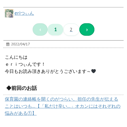
eriつぃん
‹
1
2
›
2022/04/17
こんにちは
ｅｒｉつぃんです！
今日もお読み頂きありがとうございます～
◆前回のお話
保育園の連絡帳を開くのがつらい。担任の先生が伝える
ことはいつも…【「私だけ辛い…」オカンにはそれぞれの
悩みがある①】