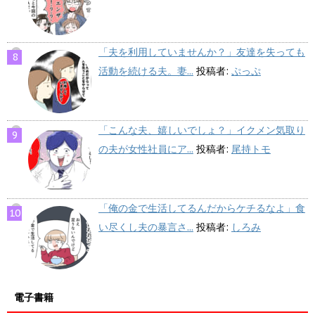
「夫を利用していませんか？」友達を失っても
活動を続ける夫。妻...
投稿者:
ぷっぷ
「こんな夫、嬉しいでしょ？」イクメン気取り
の夫が女性社員にア...
投稿者:
尾持トモ
「俺の金で生活してるんだからケチるなよ」食
い尽くし夫の暴言さ...
投稿者:
しろみ
電子書籍