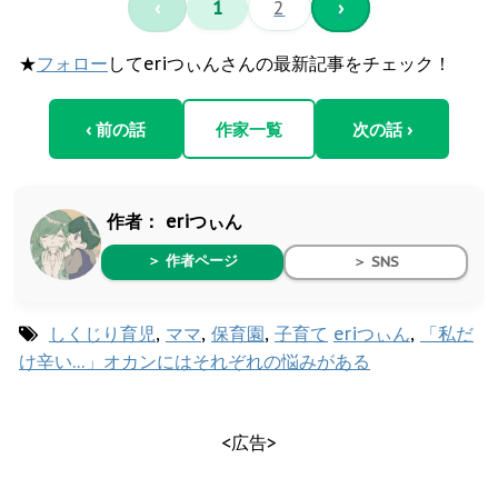
‹
1
2
›
★
フォロー
してeriつぃんさんの最新記事をチェック！
‹ 前の話
作家一覧
次の話 ›
作者：
eriつぃん
＞ 作者ページ
＞ SNS
しくじり育児
,
ママ
,
保育園
,
子育て
eriつぃん
,
「私だ
け辛い…」オカンにはそれぞれの悩みがある
<広告>