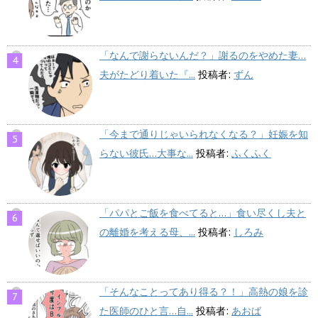
「なんで謝らないんだ？」謝るのをやめた妻…
夫がたどり着いた『...
投稿者:
ずん
「今まで通りじゃいられなくなる？」妊娠を知
らない彼氏…大事な...
投稿者:
ふくふく
「パパとご飯を食べてると…」食い尽くし夫と
の離婚を考える母、...
投稿者:
しろみ
「そんなことってあり得る？！」高熱の娘を診
た医師のひと言…自...
投稿者:
あおば