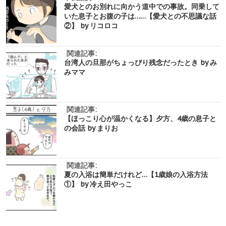
愛犬とのお別れに向かう道中での事故。同乗して
いた息子とお腹の子は……【愛犬との不思議な話
②】 by リコロコ
関連記事:
台湾人の旦那がちょっぴり残念だったとき by み
みママ
関連記事:
【ほっこり心が温かくなる】夕方、4歳の息子と
の会話 by まりお
関連記事:
夏の入浴は簡単だけれど…【1歳娘の入浴方法
①】 by 冷え田やっこ