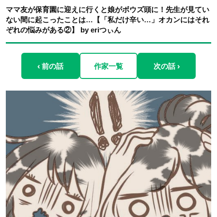
ママ友が保育園に迎えに行くと娘がボウズ頭に！先生が見てい
ない間に起こったことは…【「私だけ辛い…」オカンにはそれ
ぞれの悩みがある②】 by eriつぃん
‹ 前の話
作家一覧
次の話 ›