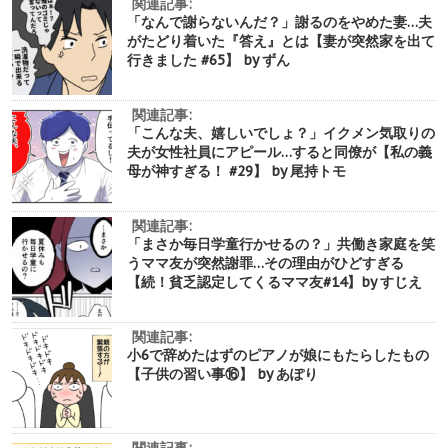
関連記事:
「なんで謝らないんだ？」謝るのをやめた妻…夫
がたどり着いた『答え』とは【妻が突然家を出て
行きました #65】 by ずん
関連記事:
「こんな夫、嬉しいでしょ？」イクメン気取りの
夫が女性社員にアピール…すると同僚が【私の義
母が神すぎる！ #29】 by 尾持トモ
関連記事:
「まさか毎日学童行かせるの？」共働き家庭を笑
うママ友が突然謝罪…その理由がひどすぎる
【続！貧乏認定してくるママ友#14】by すじえ
関連記事:
小6で辞めたはずのピアノが娘にもたらしたもの
【子供の習い事⑯】 by あぽり
関連記事: