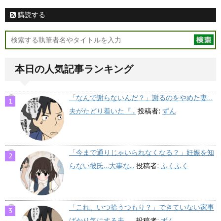
購読する
本日の人気記事ランキング
「なんで謝らないんだ？」謝るのをやめた妻…
夫がたどり着いた『...
投稿者:
ずん
「今まで通りじゃいられなくなる？」妊娠を知
らない彼氏…大事な...
投稿者:
ふくふく
「これ、いつ拾うつもり？」できていない家事
ばかり気にする夫…...
投稿者:
ずん