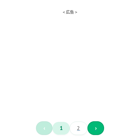
＜広告＞
‹
1
2
›