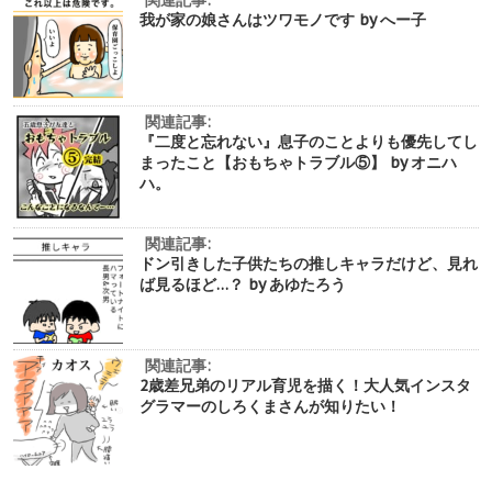
我が家の娘さんはツワモノです by へー子
関連記事:
『二度と忘れない』息子のことよりも優先してし
まったこと【おもちゃトラブル⑤】 by オニハ
ハ。
関連記事:
ドン引きした子供たちの推しキャラだけど、見れ
ば見るほど…？ by あゆたろう
関連記事:
2歳差兄弟のリアル育児を描く！大人気インスタ
グラマーのしろくまさんが知りたい！