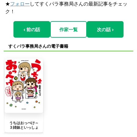
★
フォロー
してすくパラ事務局さんの最新記事をチェッ
ク！
‹ 前の話
作家一覧
次の話 ›
すくパラ事務局さんの電子書籍
うちはおっぺけ～
３姉妹といっしょ