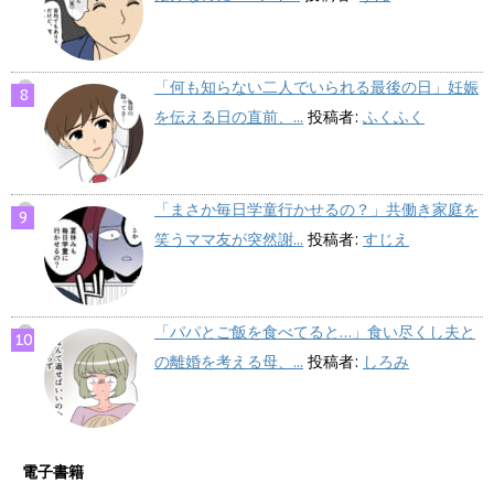
「何も知らない二人でいられる最後の日」妊娠
を伝える日の直前、...
投稿者:
ふくふく
「まさか毎日学童行かせるの？」共働き家庭を
笑うママ友が突然謝...
投稿者:
すじえ
「パパとご飯を食べてると…」食い尽くし夫と
の離婚を考える母、...
投稿者:
しろみ
電子書籍