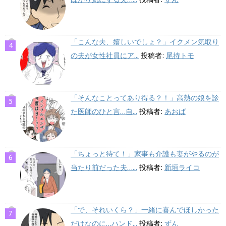
「こんな夫、嬉しいでしょ？」イクメン気取り
の夫が女性社員にア...
投稿者:
尾持トモ
「そんなことってあり得る？！」高熱の娘を診
た医師のひと言…自...
投稿者:
あおば
「ちょっと待て！」家事も介護も妻がやるのが
当たり前だった夫…...
投稿者:
新垣ライコ
「で、それいくら？」一緒に喜んでほしかった
だけなのに…ハンド...
投稿者:
ずん