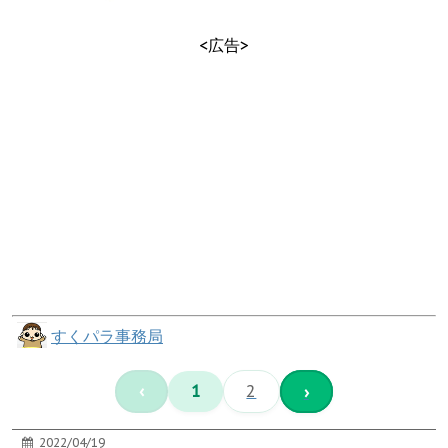
<広告>
すくパラ事務局
‹
1
2
›
2022/04/19