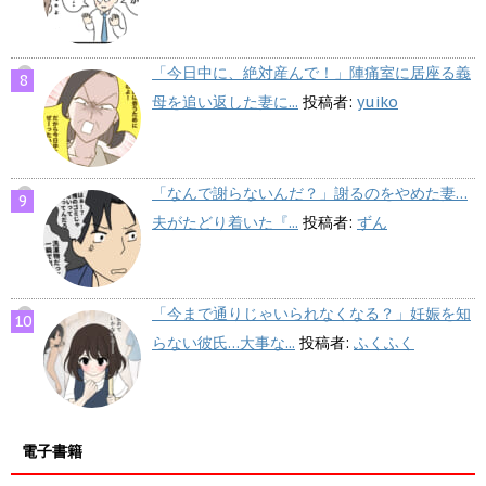
「今日中に、絶対産んで！」陣痛室に居座る義
母を追い返した妻に...
投稿者:
yuiko
「なんで謝らないんだ？」謝るのをやめた妻…
夫がたどり着いた『...
投稿者:
ずん
「今まで通りじゃいられなくなる？」妊娠を知
らない彼氏…大事な...
投稿者:
ふくふく
電子書籍