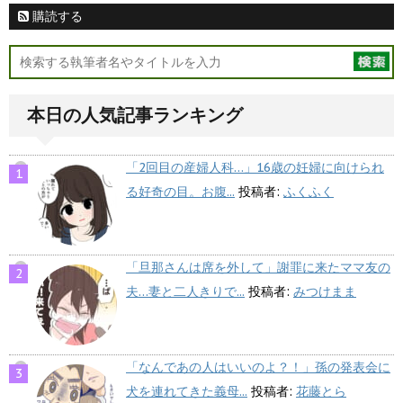
購読する
本日の人気記事ランキング
「2回目の産婦人科…」16歳の妊婦に向けられ
る好奇の目。お腹...
投稿者:
ふくふく
「旦那さんは席を外して」謝罪に来たママ友の
夫…妻と二人きりで...
投稿者:
みつけまま
「なんであの人はいいのよ？！」孫の発表会に
犬を連れてきた義母...
投稿者:
花藤とら