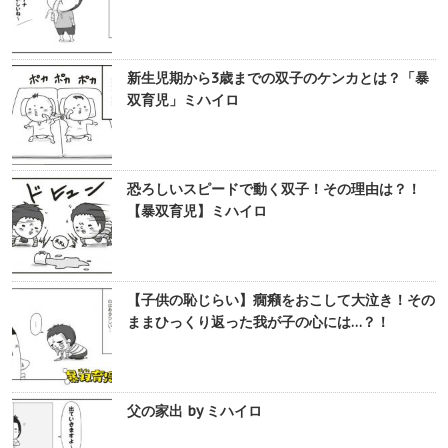
新生児期から3歳までの双子のケンカとは？「暴
双育児」ミハイロ
恐ろしいスピードで動く双子！その理由は？！
【暴双育児】ミハイロ
【子供の恥じらい】癇癪をおこして大泣き！その
ままひっくり返った我が子の心には…？！
父の家出 by ミハイロ