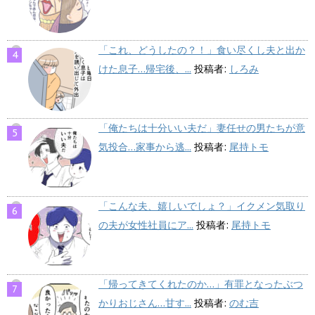
「これ、どうしたの？！」食い尽くし夫と出か
けた息子…帰宅後、...
投稿者:
しろみ
「俺たちは十分いい夫だ」妻任せの男たちが意
気投合…家事から逃...
投稿者:
尾持トモ
「こんな夫、嬉しいでしょ？」イクメン気取り
の夫が女性社員にア...
投稿者:
尾持トモ
「帰ってきてくれたのか…」有罪となったぶつ
かりおじさん…甘す...
投稿者:
のむ吉