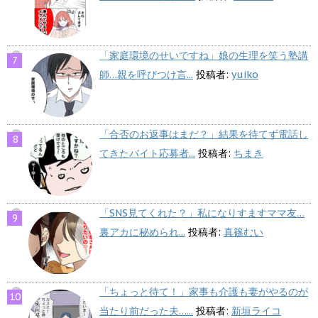
「家庭環境のせいですね」娘の生理を笑う塾講
師…親を呼びつけ言...
投稿者:
yuiko
「合否のお返事はまだ？」結果を待てず電話し
てきたバイト応募者...
投稿者:
ちまき
「SNS見てくれた？」私になりすますママ友…
裏アカに秘められ...
投稿者:
真篠むい
「ちょっと待て！」家事も介護も妻がやるのが
当たり前だった夫…...
投稿者:
新垣ライコ