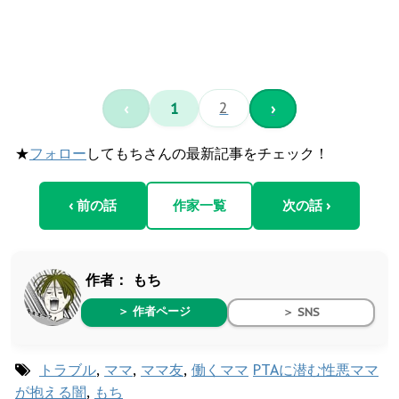
‹
1
2
›
★
フォロー
してもちさんの最新記事をチェック！
‹ 前の話
作家一覧
次の話 ›
作者：
もち
＞ 作者ページ
＞ SNS
トラブル
,
ママ
,
ママ友
,
働くママ
PTAに潜む性悪ママ
が抱える闇
,
もち