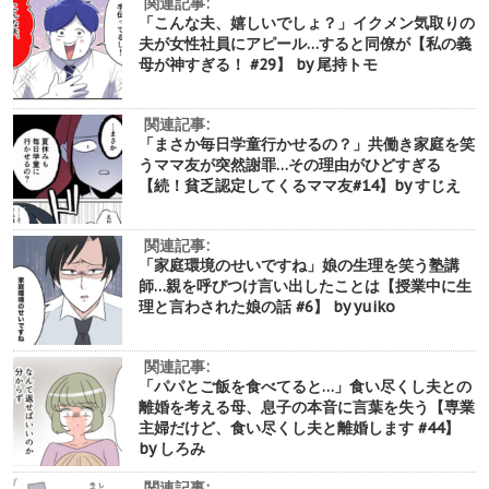
関連記事:
「こんな夫、嬉しいでしょ？」イクメン気取りの
夫が女性社員にアピール…すると同僚が【私の義
母が神すぎる！ #29】 by 尾持トモ
関連記事:
「まさか毎日学童行かせるの？」共働き家庭を笑
うママ友が突然謝罪…その理由がひどすぎる
【続！貧乏認定してくるママ友#14】by すじえ
関連記事:
「家庭環境のせいですね」娘の生理を笑う塾講
師…親を呼びつけ言い出したことは【授業中に生
理と言わされた娘の話 #6】 by yuiko
関連記事:
「パパとご飯を食べてると…」食い尽くし夫との
離婚を考える母、息子の本音に言葉を失う【専業
主婦だけど、食い尽くし夫と離婚します #44】
by しろみ
関連記事: