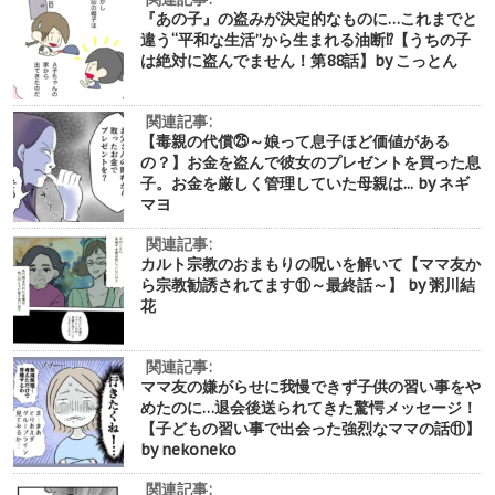
『あの子』の盗みが決定的なものに…これまでと
違う“平和な生活”から生まれる油断⁉︎【うちの子
は絶対に盗んでません！第88話】by こっとん
関連記事:
【毒親の代償㉕～娘って息子ほど価値がある
の？】お金を盗んで彼女のプレゼントを買った息
子。お金を厳しく管理していた母親は... by ネギ
マヨ
関連記事:
カルト宗教のおまもりの呪いを解いて【ママ友か
ら宗教勧誘されてます⑪～最終話～】 by 粥川結
花
関連記事:
ママ友の嫌がらせに我慢できず子供の習い事をや
めたのに…退会後送られてきた驚愕メッセージ！
【子どもの習い事で出会った強烈なママの話⑪】
by nekoneko
関連記事: