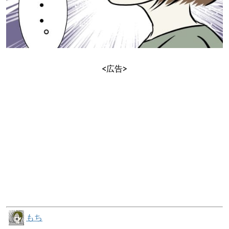
<広告>
もち