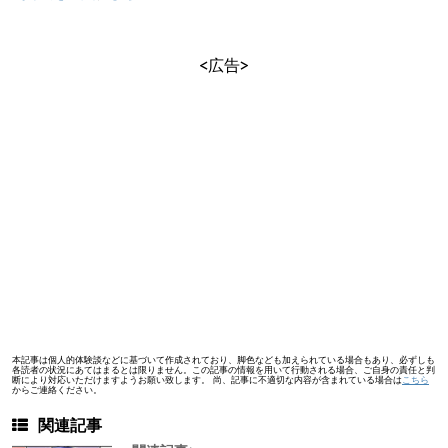
<広告>
本記事は個人的体験談などに基づいて作成されており、脚色なども加えられている場合もあり、必ずしも
各読者の状況にあてはまるとは限りません。この記事の情報を用いて行動される場合、ご自身の責任と判
断により対応いただけますようお願い致します。 尚、記事に不適切な内容が含まれている場合は
こちら
からご連絡ください。
関連記事