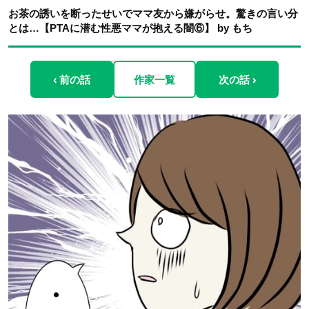
お茶の誘いを断ったせいでママ友から嫌がらせ。驚きの言い分
とは…【PTAに潜む性悪ママが抱える闇⑥】 by もち
‹ 前の話
作家一覧
次の話 ›