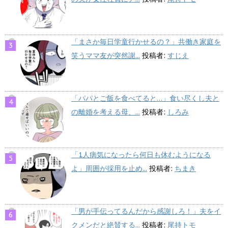
「まさか毎日学童行かせるの？」共働き家庭を
笑うママ友が突然謝...
投稿者:
すじえ
「パパとご飯を食べてると…」食い尽くし夫と
の離婚を考える母、...
投稿者:
しろみ
「1人病気になったら何日も休むようになる
よ」周囲が採用を止め...
投稿者:
ちまき
「男が手伝ってるんだから感謝しろ！」夫をイ
クメンだと絶賛する...
投稿者:
尾持トモ