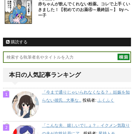
赤ちゃんが飲んでくれない粉薬。コレで上手くい
きました！【初めてのお薬④～最終話～】 by へ
ー子
購読する
本日の人気記事ランキング
「今まで通りじゃいられなくなる？」妊娠を知
らない彼氏…大事な...
投稿者:
ふくふく
「こんな夫、嬉しいでしょ？」イクメン気取り
の夫が女性社員にア...
投稿者:
尾持トモ