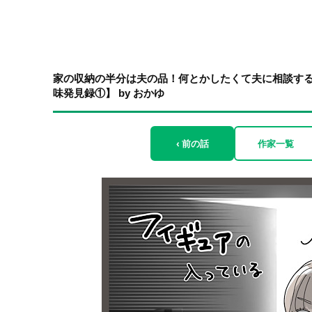
家の収納の半分は夫の品！何とかしたくて夫に相談す
味発見録①】 by おかゆ
‹ 前の話
作家一覧