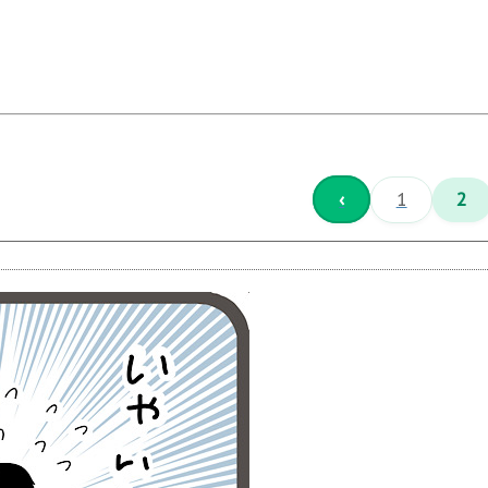
‹
1
2