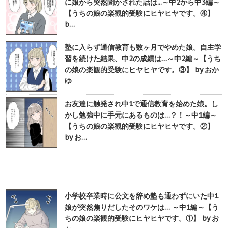
に娘から突然聞かされた話は...～中2から中3編～
【うちの娘の楽観的受験にヒヤヒヤです。④】
b…
塾に入らず通信教育も数ヶ月でやめた娘。自主学
習を続けた結果、中2の成績は…～中2編～【うち
の娘の楽観的受験にヒヤヒヤです。③】 by おか
ゆ
お友達に触発され中1で通信教育を始めた娘。し
かし勉強中に手元にあるものは…？！～中1編～
【うちの娘の楽観的受験にヒヤヒヤです。②】
by お…
小学校卒業時に公文を辞め塾も通わずにいた中1
娘が突然焦りだしたそのワケは… ～中1編～【う
ちの娘の楽観的受験にヒヤヒヤです。①】 by お