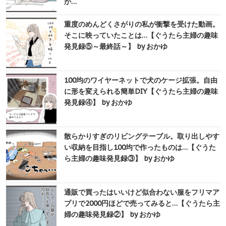
か…
重度のめんどくさがりの私が衝撃を受けた動画。
そこに映っていたことは…【ぐうたら主婦の趣味
発見録⑤～最終話～】 by おかゆ
100均のワイヤーネットで犬のケージ拡張。自由
に形を変えられる簡単DIY【ぐうたら主婦の趣味
発見録④】 by おかゆ
散らかりすぎのリビングテーブル。取り出しやす
い収納を目指し100均で作ったものは…【ぐうた
ら主婦の趣味発見録③】 by おかゆ
通販で買ったはいいけど似合わない服をフリマア
プリで2000円ほどで売ってみると…【ぐうたら主
婦の趣味発見録②】 by おかゆ