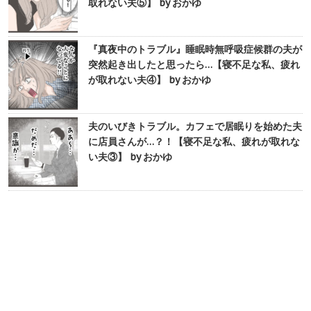
取れない夫⑤】 by おかゆ
『真夜中のトラブル』睡眠時無呼吸症候群の夫が
突然起き出したと思ったら…【寝不足な私、疲れ
が取れない夫④】 by おかゆ
夫のいびきトラブル。カフェで居眠りを始めた夫
に店員さんが…？！【寝不足な私、疲れが取れな
い夫③】 by おかゆ