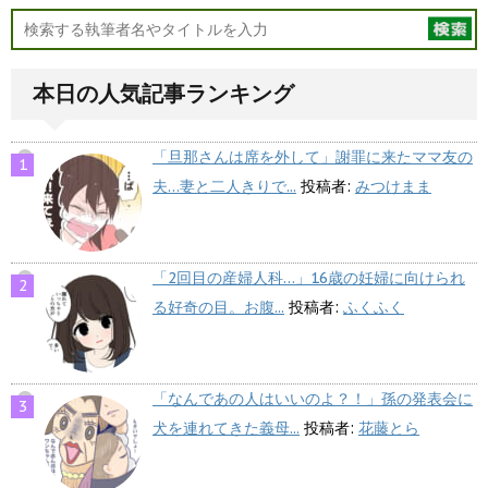
本日の人気記事ランキング
「旦那さんは席を外して」謝罪に来たママ友の
夫…妻と二人きりで...
投稿者:
みつけまま
「2回目の産婦人科…」16歳の妊婦に向けられ
る好奇の目。お腹...
投稿者:
ふくふく
「なんであの人はいいのよ？！」孫の発表会に
犬を連れてきた義母...
投稿者:
花藤とら