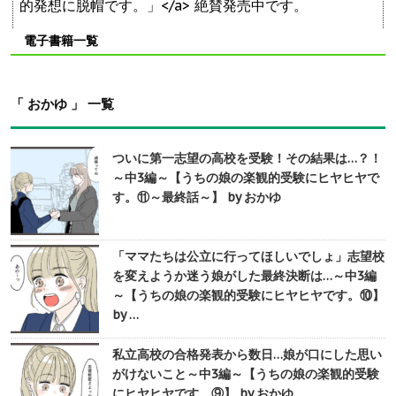
的発想に脱帽です。」</a> 絶賛発売中です。
電子書籍一覧
「 おかゆ 」 一覧
ついに第一志望の高校を受験！その結果は…？！
～中3編～【うちの娘の楽観的受験にヒヤヒヤで
す。⑪～最終話～】 by おかゆ
「ママたちは公立に行ってほしいでしょ」志望校
を変えようか迷う娘がした最終決断は…～中3編
～【うちの娘の楽観的受験にヒヤヒヤです。⑩】
by …
私立高校の合格発表から数日…娘が口にした思い
がけないこと～中3編～【うちの娘の楽観的受験
にヒヤヒヤです。⑨】 by おかゆ