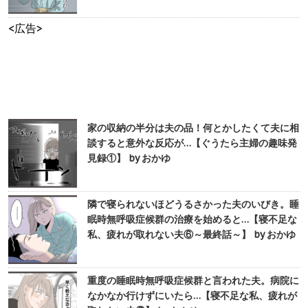
<広告>
家の収納の半分は夫の品！何とかしたくて夫に相
談すると意外な反応が…【ぐうたら主婦の趣味発
見録①】 by おかゆ
隣で寝られないほどうるさかった夫のいびき。睡
眠時無呼吸症候群の治療を始めると…【寝不足な
私、疲れが取れない夫⑥～最終話～】 by おかゆ
重度の睡眠時無呼吸症候群と言われた夫。病院に
なかなか行けずにいたら…【寝不足な私、疲れが