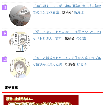
「40℃超え！？」幼い娘の高熱に焦る夫…初め
てのワンオペ看護...
投稿者:
あおば
「帰ってきてくれたのか…」有罪となったぶつ
かりおじさん…甘す...
投稿者:
のむ吉
「やっと解放された…！」息子の友達トラブル
が解決かと思った矢...
投稿者:
ゆる子
電子書籍