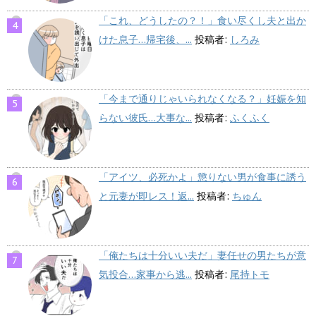
「これ、どうしたの？！」食い尽くし夫と出か
けた息子…帰宅後、...
投稿者:
しろみ
「今まで通りじゃいられなくなる？」妊娠を知
らない彼氏…大事な...
投稿者:
ふくふく
「アイツ、必死かよ」懲りない男が食事に誘う
と元妻が即レス！返...
投稿者:
ちゅん
「俺たちは十分いい夫だ」妻任せの男たちが意
気投合…家事から逃...
投稿者:
尾持トモ