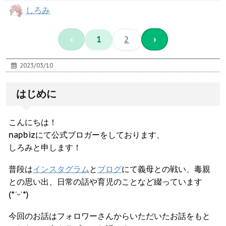
しろみ
‹
1
2
›
2023/03/10
はじめに
こんにちは！
napbizにて公式ブロガーをしております、
しろみと申します！
普段は
インスタグラム
と
ブログ
にて義母との戦い、毒親
との思い出、日常の話や育児のことなど綴っています
(*ˊᵕˋ*)
今回のお話はフォロワーさんからいただいたお話をもと