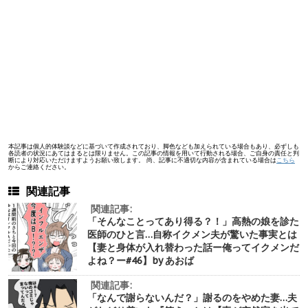
本記事は個人的体験談などに基づいて作成されており、脚色なども加えられている場合もあり、必ずしも
各読者の状況にあてはまるとは限りません。この記事の情報を用いて行動される場合、ご自身の責任と判
断により対応いただけますようお願い致します。 尚、記事に不適切な内容が含まれている場合は
こちら
からご連絡ください。
関連記事
関連記事:
「そんなことってあり得る？！」高熱の娘を診た
医師のひと言…自称イクメン夫が驚いた事実とは
【妻と身体が入れ替わった話ー俺ってイクメンだ
よね？ー#46】by あおば
関連記事:
「なんで謝らないんだ？」謝るのをやめた妻…夫