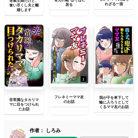
専業主婦だけど、
れざる一面
居る
食い尽くし夫と離
婚します
フレネミーママ友
我が子を卑下して
非常識なタカリマ
のお話
輪に入ろうとして
マに目をつけられ
くるママ友のお話
たお話
作者：
しろみ