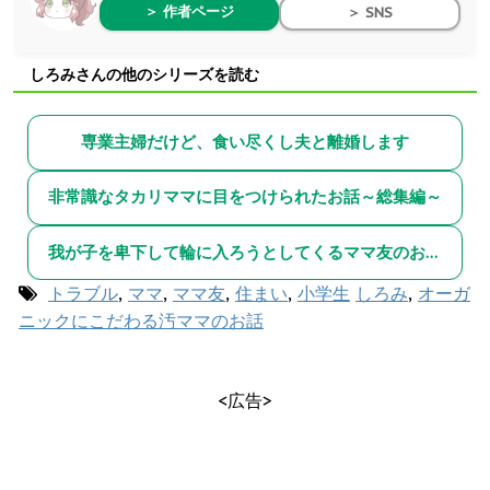
＞ 作者ページ
＞ SNS
しろみさんの他のシリーズを読む
専業主婦だけど、食い尽くし夫と離婚します
非常識なタカリママに目をつけられたお話～総集編～
我が子を卑下して輪に入ろうとしてくるママ友のお話～総集編～
トラブル
,
ママ
,
ママ友
,
住まい
,
小学生
しろみ
,
オーガ
ニックにこだわる汚ママのお話
<広告>