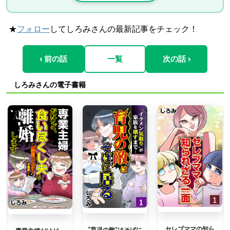
★
フォロー
してしろみさんの最新記事をチェック！
‹ 前の話
一覧
次の話 ›
しろみさんの電子書籍
セレブママの知ら
“育児の敵”はそばに