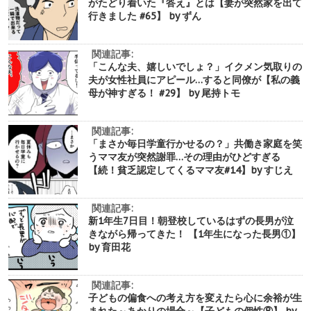
がたどり着いた『答え』とは【妻が突然家を出て
行きました #65】 by ずん
関連記事:
「こんな夫、嬉しいでしょ？」イクメン気取りの
夫が女性社員にアピール…すると同僚が【私の義
母が神すぎる！ #29】 by 尾持トモ
関連記事:
「まさか毎日学童行かせるの？」共働き家庭を笑
うママ友が突然謝罪…その理由がひどすぎる
【続！貧乏認定してくるママ友#14】by すじえ
関連記事:
新1年生7日目！朝登校しているはずの長男が泣
きながら帰ってきた！ 【1年生になった長男①】
by 育田花
関連記事:
子どもの偏食への考え方を変えたら心に余裕が生