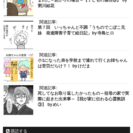
まれた～あかりの場合～【子どもの個性⑧】 by
粥川結花
関連記事:
第７回 いっちゃんと不調「うちのでこぼこ兄
妹 発達障害子育て絵日記」by 寺島ヒロ
関連記事:
小1になった弟を学校まで連れて行くお姉ちゃん
は苦労だらけ？！ by けだま
関連記事:
死してなお取り返したかったもの～祖母の家で実
際に起きた出来事～【我が家に伝わる心霊教訓
③】 by めい
購読する