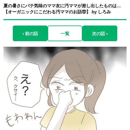
夏の暑さにバテ気味のママ友に汚ママが差し出したものは…
【オーガニックにこだわる汚ママのお話㉒】 by しろみ
‹ 前の話
一覧
次の話 ›