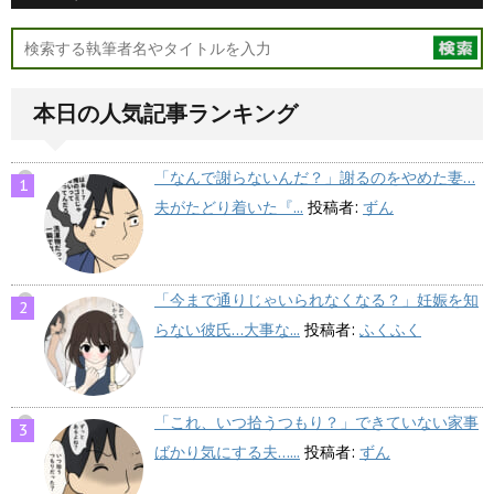
本日の人気記事ランキング
「なんで謝らないんだ？」謝るのをやめた妻…
夫がたどり着いた『...
投稿者:
ずん
「今まで通りじゃいられなくなる？」妊娠を知
らない彼氏…大事な...
投稿者:
ふくふく
「これ、いつ拾うつもり？」できていない家事
ばかり気にする夫…...
投稿者:
ずん