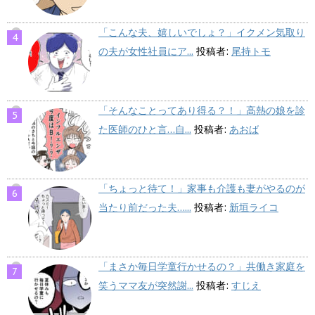
「こんな夫、嬉しいでしょ？」イクメン気取り
の夫が女性社員にア...
投稿者:
尾持トモ
「そんなことってあり得る？！」高熱の娘を診
た医師のひと言…自...
投稿者:
あおば
「ちょっと待て！」家事も介護も妻がやるのが
当たり前だった夫…...
投稿者:
新垣ライコ
「まさか毎日学童行かせるの？」共働き家庭を
笑うママ友が突然謝...
投稿者:
すじえ