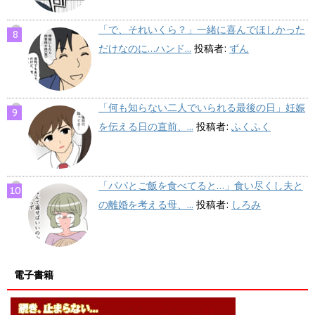
「で、それいくら？」一緒に喜んでほしかった
だけなのに…ハンド...
投稿者:
ずん
「何も知らない二人でいられる最後の日」妊娠
を伝える日の直前、...
投稿者:
ふくふく
「パパとご飯を食べてると…」食い尽くし夫と
の離婚を考える母、...
投稿者:
しろみ
電子書籍