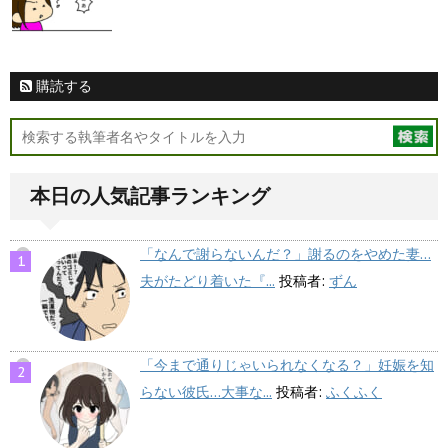
購読する
本日の人気記事ランキング
「なんで謝らないんだ？」謝るのをやめた妻…
夫がたどり着いた『...
投稿者:
ずん
「今まで通りじゃいられなくなる？」妊娠を知
らない彼氏…大事な...
投稿者:
ふくふく