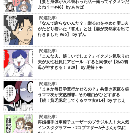
【妻と身体が入れ替わった話ー俺ってイクメンだ
よね？ー#46】by あおば
関連記事:
「なんで謝らないんだ？」謝るのをやめた妻…夫
がたどり着いた『答え』とは【妻が突然家を出て
行きました #65】 by ずん
関連記事:
「こんな夫、嬉しいでしょ？」イクメン気取りの
夫が女性社員にアピール…すると同僚が【私の義
母が神すぎる！ #29】 by 尾持トモ
関連記事:
「まさか毎日学童行かせるの？」共働き家庭を笑
うママ友が突然謝罪…その理由がひどすぎる
【続！貧乏認定してくるママ友#14】by すじえ
関連記事:
再婚相手は車椅子ユーザーのブラジル人！大人気
インスタグラマー・2コブマザーA子さんが気に