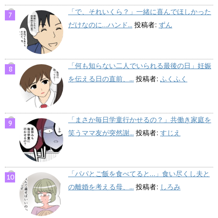
「で、それいくら？」一緒に喜んでほしかった
だけなのに…ハンド...
投稿者:
ずん
「何も知らない二人でいられる最後の日」妊娠
を伝える日の直前、...
投稿者:
ふくふく
「まさか毎日学童行かせるの？」共働き家庭を
笑うママ友が突然謝...
投稿者:
すじえ
「パパとご飯を食べてると…」食い尽くし夫と
の離婚を考える母、...
投稿者:
しろみ