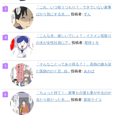
「これ、いつ拾うつもり？」できていない家事
ばかり気にする夫…...
投稿者:
ずん
「こんな夫、嬉しいでしょ？」イクメン気取り
の夫が女性社員にア...
投稿者:
尾持トモ
「そんなことってあり得る？！」高熱の娘を診
た医師のひと言…自...
投稿者:
あおば
「ちょっと待て！」家事も介護も妻がやるのが
当たり前だった夫…...
投稿者:
新垣ライコ