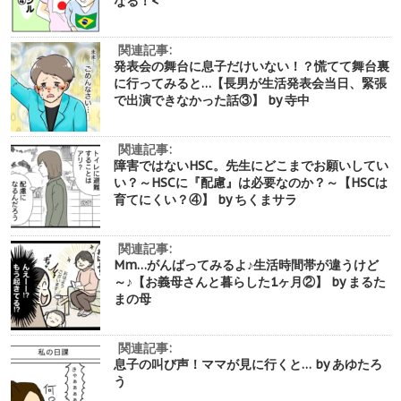
なる！<
関連記事:
発表会の舞台に息子だけいない！？慌てて舞台裏
に行ってみると…【長男が生活発表会当日、緊張
で出演できなかった話③】 by 寺中
関連記事:
障害ではないHSC。先生にどこまでお願いしてい
い？～HSCに『配慮』は必要なのか？～【HSCは
育てにくい？④】 by ちくまサラ
関連記事:
Mm…がんばってみるよ♪生活時間帯が違うけど
～♪【お義母さんと暮らした1ヶ月②】 by まるた
まの母
関連記事:
息子の叫び声！ママが見に行くと… by あゆたろ
う