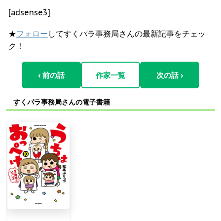
[adsense3]
★
フォロー
してすくパラ事務局さんの最新記事をチェッ
ク！
‹ 前の話
作家一覧
次の話 ›
すくパラ事務局さんの電子書籍