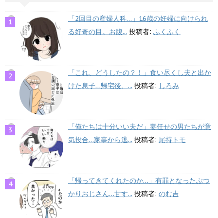
「2回目の産婦人科…」16歳の妊婦に向けられ
る好奇の目。お腹...
投稿者:
ふくふく
「これ、どうしたの？！」食い尽くし夫と出か
けた息子…帰宅後、...
投稿者:
しろみ
「俺たちは十分いい夫だ」妻任せの男たちが意
気投合…家事から逃...
投稿者:
尾持トモ
「帰ってきてくれたのか…」有罪となったぶつ
かりおじさん…甘す...
投稿者:
のむ吉