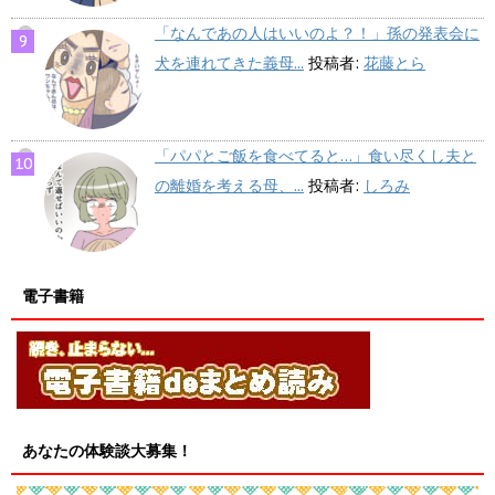
「なんであの人はいいのよ？！」孫の発表会に
犬を連れてきた義母...
投稿者:
花藤とら
「パパとご飯を食べてると…」食い尽くし夫と
の離婚を考える母、...
投稿者:
しろみ
電子書籍
あなたの体験談大募集！