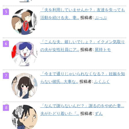
「夫を利用していませんか？」友達を失っても
活動を続ける夫。妻...
投稿者:
ぷっぷ
「こんな夫、嬉しいでしょ？」イクメン気取り
の夫が女性社員にア...
投稿者:
尾持トモ
「今まで通りじゃいられなくなる？」妊娠を知
らない彼氏…大事な...
投稿者:
ふくふく
「なんで謝らないんだ？」謝るのをやめた妻…
夫がたどり着いた『...
投稿者:
ずん