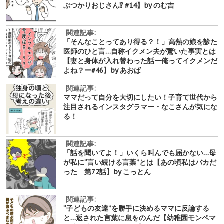
ぶつかりおじさん⁉︎ #14】by のむ吉
関連記事:
「そんなことってあり得る？！」高熱の娘を診た
医師のひと言…自称イクメン夫が驚いた事実とは
【妻と身体が入れ替わった話ー俺ってイクメンだ
よね？ー#46】by あおば
関連記事:
ママだって自分を大切にしたい！子育て世代から
注目されるインスタグラマー・なこさんが気にな
る！
関連記事:
「話を聞いてよ！」いくら叫んでも届かない…母
が私に“言い続ける言葉”とは【あの頃私はバカだ
った 第72話】by こっとん
関連記事:
“子どもの友達”を勝手に決めるママに反論する
と…返された言葉に息をのんだ【幼稚園モンペマ