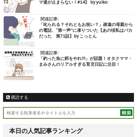
マ達が止まらない！#14】 by yuiko
関連記事:
「叱られる？それともお祝い？」疎遠の母親から
の電話、“第一声”に凍りついた【あの頃私はバカ
だった 第71話】by こっとん
関連記事:
「釣った魚に餌をやれ!!!」が話題！オタクママ・
まみさんのリアルすぎる育児日記に注目！
購読する
本日の人気記事ランキング