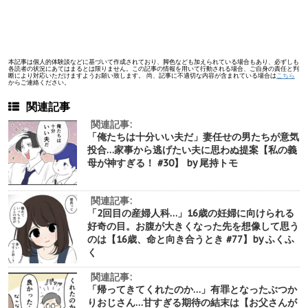
本記事は個人的体験談などに基づいて作成されており、脚色なども加えられている場合もあり、必ずしも
各読者の状況にあてはまるとは限りません。この記事の情報を用いて行動される場合、ご自身の責任と判
断により対応いただけますようお願い致します。 尚、記事に不適切な内容が含まれている場合は
こちら
からご連絡ください。
関連記事
関連記事:
「俺たちは十分いい夫だ」妻任せの男たちが意気
投合…家事から逃げたい夫に思わぬ提案【私の義
母が神すぎる！ #30】 by 尾持トモ
関連記事:
「2回目の産婦人科…」16歳の妊婦に向けられる
好奇の目。お腹が大きくなった先を想像して思う
のは【16歳、命と向き合うとき #77】by ふくふ
く
関連記事:
「帰ってきてくれたのか…」有罪となったぶつか
りおじさん…甘すぎる期待の結末は【お父さんが