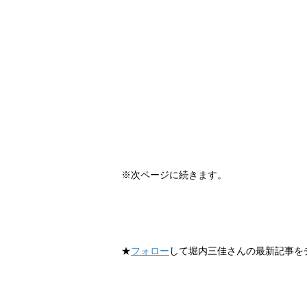
※次ページに続きます。
★
フォロー
して堀内三佳さんの最新記事を