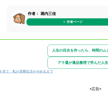
作者：
堀内三佳
＞ 作者ページ
人生の目次を作ったら、時間のム
アラ還が遺品整理で学んだ人
を見て、私が浪費生活をやめるまで
<広告>