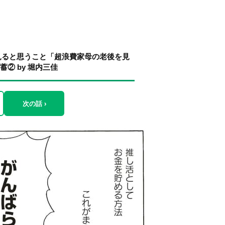
見ると思うこと「超浪費家母の老後を見
② by 堀内三佳
次の話 ›