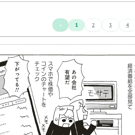
‹
1
2
3
4