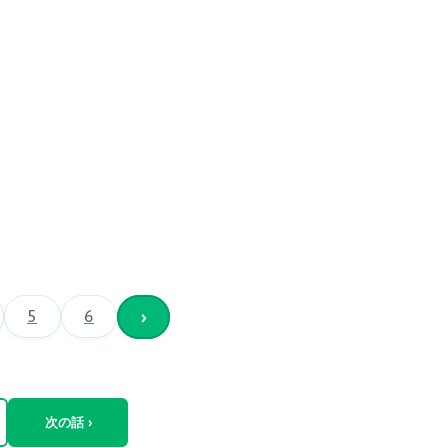
5
6
›
次の話 ›