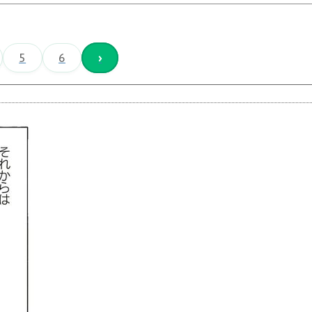
5
6
›