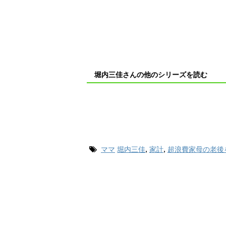
堀内三佳さんの他のシリーズを読む
ママ
堀内三佳
,
家計
,
超浪費家母の老後