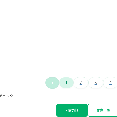
‹
1
2
3
4
チェック！
‹ 前の話
作家一覧