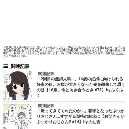
本記事は個人的体験談などに基づいて作成されており、脚色なども加えられている場合もあり、必ずしも
各読者の状況にあてはまるとは限りません。この記事の情報を用いて行動される場合、ご自身の責任と判
断により対応いただけますようお願い致します。 尚、記事に不適切な内容が含まれている場合は
こちら
からご連絡ください。
関連記事
関連記事:
「2回目の産婦人科…」16歳の妊婦に向けられる
好奇の目。お腹が大きくなった先を想像して思う
のは【16歳、命と向き合うとき #77】by ふくふ
く
関連記事:
「帰ってきてくれたのか…」有罪となったぶつか
りおじさん…甘すぎる期待の結末は【お父さんが
ぶつかりおじさん⁉︎ #14】by のむ吉