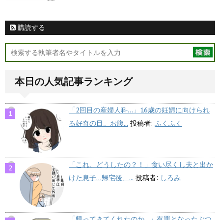
購読する
本日の人気記事ランキング
「2回目の産婦人科…」16歳の妊婦に向けられ
る好奇の目。お腹...
投稿者:
ふくふく
「これ、どうしたの？！」食い尽くし夫と出か
けた息子…帰宅後、...
投稿者:
しろみ
「帰ってきてくれたのか…」有罪となったぶつ