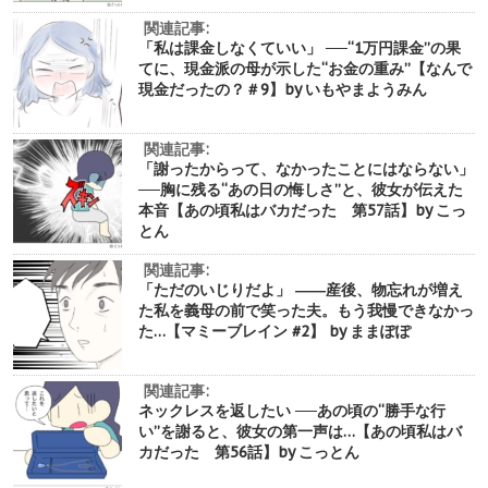
関連記事:
「私は課金しなくていい」 ──“1万円課金”の果
てに、現金派の母が示した“お金の重み”【なんで
現金だったの？＃9】by いもやまようみん
関連記事:
「謝ったからって、なかったことにはならない」
──胸に残る“あの日の悔しさ”と、彼女が伝えた
本音【あの頃私はバカだった 第57話】by こっ
とん
関連記事:
「ただのいじりだよ」 ――産後、物忘れが増え
た私を義母の前で笑った夫。もう我慢できなかっ
た…【マミーブレイン #2】 by ままぽぽ
関連記事:
ネックレスを返したい ──あの頃の“勝手な行
い”を謝ると、彼女の第一声は…【あの頃私はバ
カだった 第56話】by こっとん