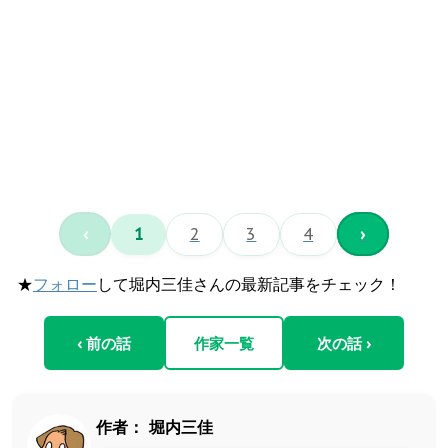
‹
1
2
3
4
›
★
フォロー
して堀内三佳さんの最新記事をチェック！
‹ 前の話
作家一覧
次の話 ›
作者：
堀内三佳