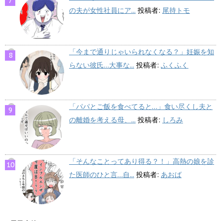
の夫が女性社員にア...
投稿者:
尾持トモ
「今まで通りじゃいられなくなる？」妊娠を知
らない彼氏…大事な...
投稿者:
ふくふく
「パパとご飯を食べてると…」食い尽くし夫と
の離婚を考える母、...
投稿者:
しろみ
「そんなことってあり得る？！」高熱の娘を診
た医師のひと言…自...
投稿者:
あおば