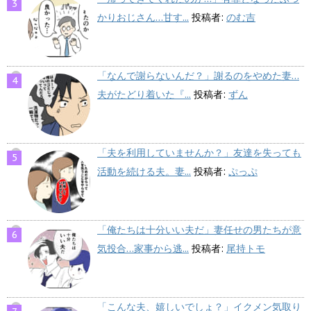
かりおじさん…甘す...
投稿者:
のむ吉
「なんで謝らないんだ？」謝るのをやめた妻…
夫がたどり着いた『...
投稿者:
ずん
「夫を利用していませんか？」友達を失っても
活動を続ける夫。妻...
投稿者:
ぷっぷ
「俺たちは十分いい夫だ」妻任せの男たちが意
気投合…家事から逃...
投稿者:
尾持トモ
「こんな夫、嬉しいでしょ？」イクメン気取り