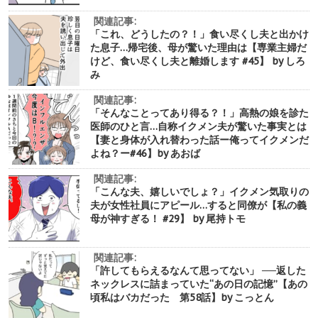
関連記事:
「これ、どうしたの？！」食い尽くし夫と出かけ
た息子…帰宅後、母が驚いた理由は【専業主婦だ
けど、食い尽くし夫と離婚します #45】 by しろ
み
関連記事:
「そんなことってあり得る？！」高熱の娘を診た
医師のひと言…自称イクメン夫が驚いた事実とは
【妻と身体が入れ替わった話ー俺ってイクメンだ
よね？ー#46】by あおば
関連記事:
「こんな夫、嬉しいでしょ？」イクメン気取りの
夫が女性社員にアピール…すると同僚が【私の義
母が神すぎる！ #29】 by 尾持トモ
関連記事:
「許してもらえるなんて思ってない」 ──返した
ネックレスに詰まっていた“あの日の記憶”【あの
頃私はバカだった 第58話】by こっとん