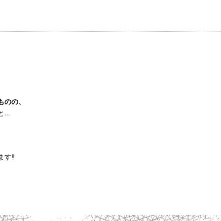
ものの、
と…
す‼︎