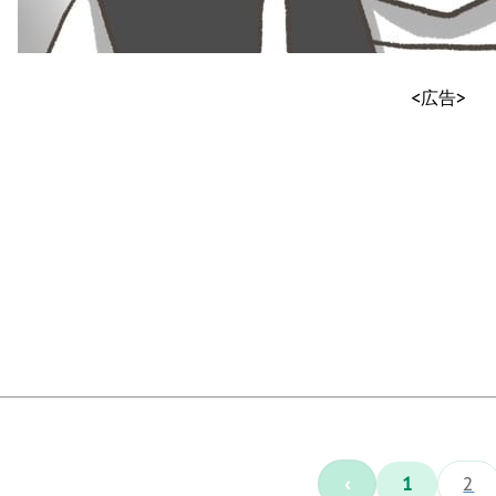
<広告>
‹
1
2