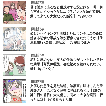
関連記事:
母は働きに出るなと猛反対する父と妹を一喝！何
も言えなくなった父は…【ワガママな妹が産後に
帰って来たら大変だった話⑰】 by みいの
関連記事:
楽しいハイキングと美味しい山ランチ…この後に
起きる悲惨な事故を誰が想像できただろうか【子
連れ旅行×居眠り運転②】 by 星田つまみ
関連記事:
絶対に辞めない！友人の仕返しがもたらした意外
な効果【育児休暇後、会社勤めを続けられない。
⑮】 by さやけん
関連記事:
火傷した息子を見た途端、診察室に駆けこんだ看
護師さん。ほどなく診察に呼ばれると…【1歳の
誕生日の前日に大火傷し、初めて大きな病院に行
った話③】 by まるちゃん麺