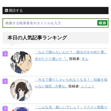
購読する
本日の人気記事ランキング
「なんで謝らないんだ？」謝るのをやめた妻…
夫がたどり着いた『...
投稿者:
ずん
「今まで通りじゃいられなくなる？」妊娠を知
らない彼氏…大事な...
投稿者:
ふくふく
「こんな夫、嬉しいでしょ？」イクメン気取り