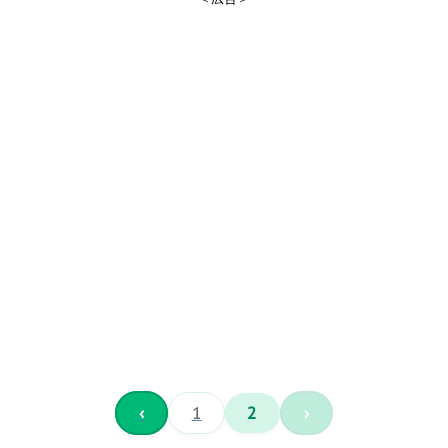
‹
1
2
›