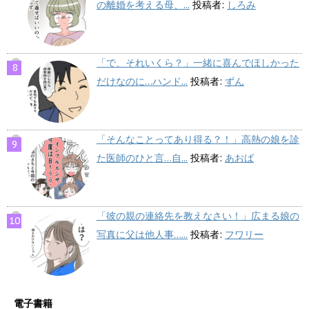
の離婚を考える母、...
投稿者:
しろみ
「で、それいくら？」一緒に喜んでほしかった
だけなのに…ハンド...
投稿者:
ずん
「そんなことってあり得る？！」高熱の娘を診
た医師のひと言…自...
投稿者:
あおば
「彼の親の連絡先を教えなさい！」広まる娘の
写真に父は他人事…...
投稿者:
フワリー
電子書籍