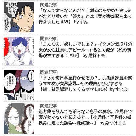
関連記事:
「なんで謝らないんだ？」謝るのをやめた妻…夫
がたどり着いた『答え』とは【妻が突然家を出て
行きました #65】 by ずん
関連記事:
「こんな夫、嬉しいでしょ？」イクメン気取りの
夫が女性社員にアピール…すると同僚が【私の義
母が神すぎる！ #29】 by 尾持トモ
関連記事:
「まさか毎日学童行かせるの？」共働き家庭を笑
うママ友が突然謝罪…その理由がひどすぎる
【続！貧乏認定してくるママ友#14】by すじえ
関連記事:
処方薬を飲んでも治らない息子の鼻水。小児科で
薬が効かないと伝えると…【小児科と耳鼻科の板
挟みに遭った話④～最終話～】 by みつけまま