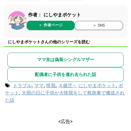
作者：
にしやまポケット
＞ 作者ページ
＞ SNS
にしやまポケットさんの他のシリーズを読む
ママ友は偽装シングルマザー
配偶者に子供を連れ去られた話
トラブル
,
ママ
,
怪我
,
４歳児～
にしやまポケット
,
ポ
ケット
,
大雨の日に子供が大怪我をして救急車で搬送され
た話
<広告>