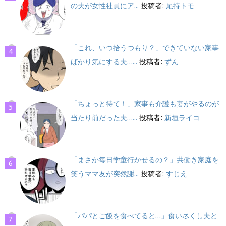
の夫が女性社員にア...
投稿者:
尾持トモ
「これ、いつ拾うつもり？」できていない家事
ばかり気にする夫…...
投稿者:
ずん
「ちょっと待て！」家事も介護も妻がやるのが
当たり前だった夫…...
投稿者:
新垣ライコ
「まさか毎日学童行かせるの？」共働き家庭を
笑うママ友が突然謝...
投稿者:
すじえ
「パパとご飯を食べてると…」食い尽くし夫と