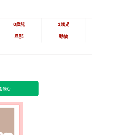
0歳児
1歳児
旦那
動物
を読む