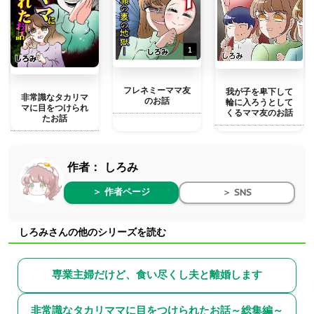
フレネミーママ友
我が子を卑下して
非常識なタカリマ
のお話
輪に入ろうとして
マに目をつけられ
くるママ友のお話
たお話
作者：
しろみ
＞ 作者ページ
＞ SNS
しろみさんの他のシリーズを読む
専業主婦だけど、食い尽くし夫と離婚します
非常識なタカリママに目をつけられたお話～総集編～