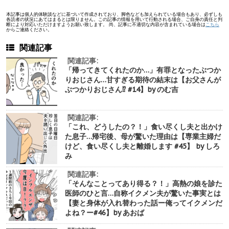
本記事は個人的体験談などに基づいて作成されており、脚色なども加えられている場合もあり、必ずしも
各読者の状況にあてはまるとは限りません。この記事の情報を用いて行動される場合、ご自身の責任と判
断により対応いただけますようお願い致します。 尚、記事に不適切な内容が含まれている場合は
こちら
からご連絡ください。
関連記事
関連記事:
「帰ってきてくれたのか…」有罪となったぶつか
りおじさん…甘すぎる期待の結末は【お父さんが
ぶつかりおじさん⁉︎ #14】by のむ吉
関連記事:
「これ、どうしたの？！」食い尽くし夫と出かけ
た息子…帰宅後、母が驚いた理由は【専業主婦だ
けど、食い尽くし夫と離婚します #45】 by しろ
み
関連記事:
「そんなことってあり得る？！」高熱の娘を診た
医師のひと言…自称イクメン夫が驚いた事実とは
【妻と身体が入れ替わった話ー俺ってイクメンだ
よね？ー#46】by あおば