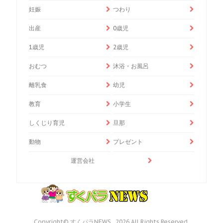
妊娠
つわり
出産
0歳児
1歳児
2歳児
おむつ
沐浴・お風呂
離乳食
幼児
教育
小学生
しくじり育児
旦那
動物
プレゼント
運営会社
Copyright© すくパラNEWS , 2026 All Rights Reserved.