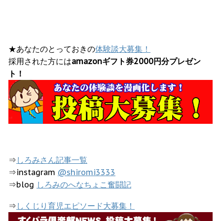
★あなたのとっておきの
体験談大募集！
採用された方には
amazonギフト券2000円分プレゼン
ト！
⇒
しろみさん記事一覧
⇒instagram
@shiromi3333
⇒blog
しろみのへなちょこ奮闘記
⇒
しくじり育児エピソード大募集！