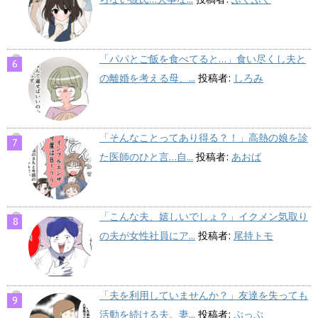
「パパとご飯を食べてると…」食い尽くし夫と
の離婚を考える母、...
投稿者:
しろみ
「そんなことってあり得る？！」高熱の娘を診
た医師のひと言…自...
投稿者:
あおば
「こんな夫、嬉しいでしょ？」イクメン気取り
の夫が女性社員にア...
投稿者:
尾持トモ
「夫を利用していませんか？」友達を失っても
活動を続ける夫。妻...
投稿者:
ぷっぷ