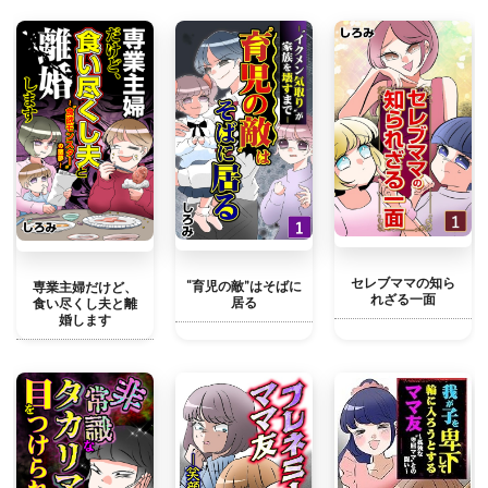
セレブママの知ら
“育児の敵”はそばに
専業主婦だけど、
れざる一面
居る
食い尽くし夫と離
婚します