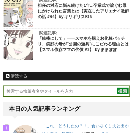
担任の対応に悩み続けた1年…卒業式で涙ぐむ母
にかけられた言葉とは【実在したアリエナイ教師
の話 #34】by キリギリスRIN
関連記事:
「鉄棒にして」――スマホを構えお化粧バッチ
リ、笑顔の母が“公園の遊具”にこだわる理由とは
【スマホ依存ママの代償 #2】 by ままぽぽ
購読する
本日の人気記事ランキング
「これ、どうしたの？！」食い尽くし夫と出か