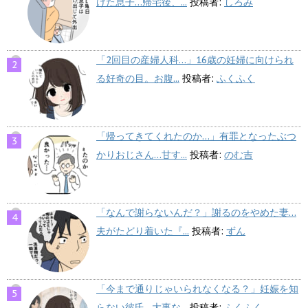
けた息子…帰宅後、...
投稿者:
しろみ
「2回目の産婦人科…」16歳の妊婦に向けられ
る好奇の目。お腹...
投稿者:
ふくふく
「帰ってきてくれたのか…」有罪となったぶつ
かりおじさん…甘す...
投稿者:
のむ吉
「なんで謝らないんだ？」謝るのをやめた妻…
夫がたどり着いた『...
投稿者:
ずん
「今まで通りじゃいられなくなる？」妊娠を知
らない彼氏…大事な...
投稿者:
ふくふく