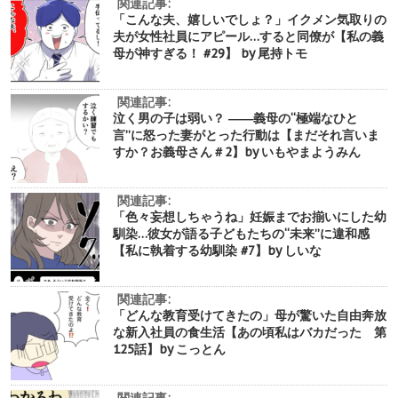
関連記事:
「こんな夫、嬉しいでしょ？」イクメン気取りの
夫が女性社員にアピール…すると同僚が【私の義
母が神すぎる！ #29】 by 尾持トモ
関連記事:
泣く男の子は弱い？ ――義母の“極端なひと
言”に怒った妻がとった行動は【まだそれ言いま
すか？お義母さん＃2】by いもやまようみん
関連記事:
「色々妄想しちゃうね」妊娠までお揃いにした幼
馴染…彼女が語る子どもたちの“未来”に違和感
【私に執着する幼馴染 #7】by しいな
関連記事:
「どんな教育受けてきたの」母が驚いた自由奔放
な新入社員の食生活【あの頃私はバカだった 第
125話】by こっとん
関連記事: