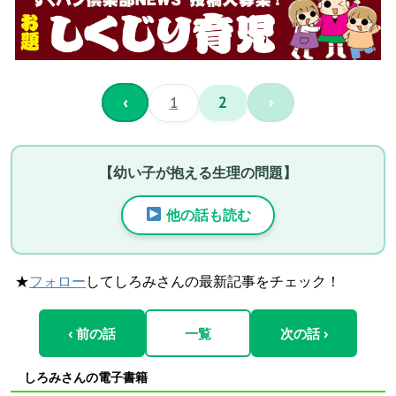
‹
1
2
›
【幼い子が抱える生理の問題】
他の話も読む
★
フォロー
してしろみさんの最新記事をチェック！
‹ 前の話
一覧
次の話 ›
しろみさんの電子書籍