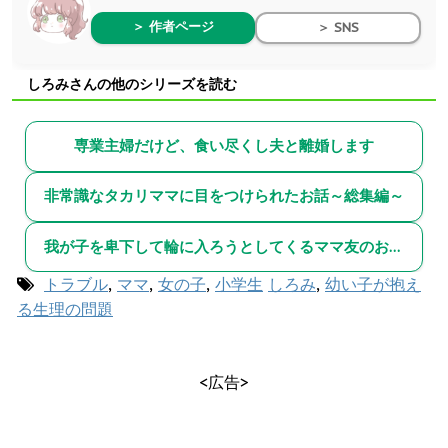
＞ 作者ページ
＞ SNS
しろみさんの他のシリーズを読む
専業主婦だけど、食い尽くし夫と離婚します
非常識なタカリママに目をつけられたお話～総集編～
我が子を卑下して輪に入ろうとしてくるママ友のお話～総集編～
トラブル
,
ママ
,
女の子
,
小学生
しろみ
,
幼い子が抱え
る生理の問題
<広告>