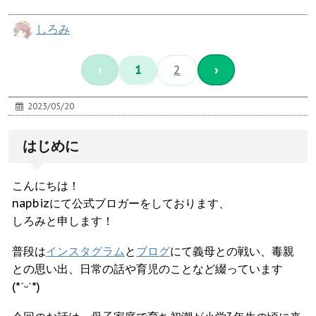
しろみ
‹
1
2
›
2023/05/20
はじめに
こんにちは！
napbizにて公式ブロガーをしております、
しろみと申します！
普段は
インスタグラム
と
ブログ
にて義母との戦い、毒親
との思い出、日常の話や育児のことなど綴っています
(*ˊᵕˋ*)