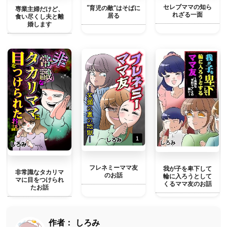
セレブママの知ら
“育児の敵”はそばに
専業主婦だけど、
れざる一面
居る
食い尽くし夫と離
婚します
フレネミーママ友
我が子を卑下して
非常識なタカリマ
のお話
輪に入ろうとして
マに目をつけられ
くるママ友のお話
たお話
作者：
しろみ