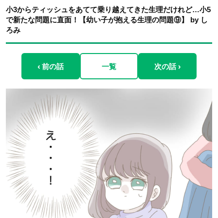
小3からティッシュをあてて乗り越えてきた生理だけれど…小5
で新たな問題に直面！【幼い子が抱える生理の問題⑨】 by し
ろみ
‹ 前の話
一覧
次の話 ›