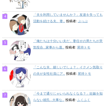
「夫を利用していませんか？」友達を失っても
活動を続ける夫。妻...
投稿者:
ぷっぷ
「俺たちは十分いい夫だ」妻任せの男たちが意
気投合…家事から逃...
投稿者:
尾持トモ
「こんな夫、嬉しいでしょ？」イクメン気取り
の夫が女性社員にア...
投稿者:
尾持トモ
「今まで通りじゃいられなくなる？」妊娠を知
らない彼氏…大事な...
投稿者:
ふくふく