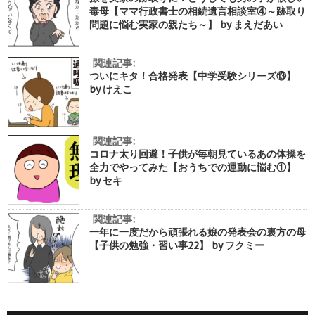
毒母【ママ行政書士の相続遺言相談室④～跡取り
問題に悩む実家の親たち～】 by まえだあい
関連記事:
ついにキタ！合格発表【中学受験シリーズ⑬】
by けえこ
関連記事:
コロナ太り回避！子供が毎朝見ているあの体操を
全力でやってみた【おうちでの運動に悩む①】
by セキ
関連記事:
一年に一度だから頑張れる娘の発表会の裏方の母
【子供の勉強・習い事22】 by フクミー