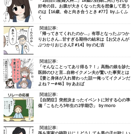
「2回目の産婦人科…」16歳の妊婦に向けられる
好奇の目。お腹が大きくなった先を想像して思う
のは【16歳、命と向き合うとき #77】by ふくふ
く
関連記事:
「帰ってきてくれたのか…」有罪となったぶつか
りおじさん…甘すぎる期待の結末は【お父さんが
ぶつかりおじさん⁉︎ #14】by のむ吉
関連記事:
「そんなことってあり得る？！」高熱の娘を診た
医師のひと言…自称イクメン夫が驚いた事実とは
【妻と身体が入れ替わった話ー俺ってイクメンだ
よね？ー#46】by あおば
関連記事:
【自閉症】突然決まったイベントに対する心の準
備「こもたろ5年生の2学期⑦」 by moro
関連記事:
孫を実家の跡取りに！どうしても男の子が欲しい