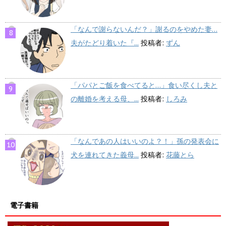
「なんで謝らないんだ？」謝るのをやめた妻…
夫がたどり着いた『...
投稿者:
ずん
「パパとご飯を食べてると…」食い尽くし夫と
の離婚を考える母、...
投稿者:
しろみ
「なんであの人はいいのよ？！」孫の発表会に
犬を連れてきた義母...
投稿者:
花藤とら
電子書籍