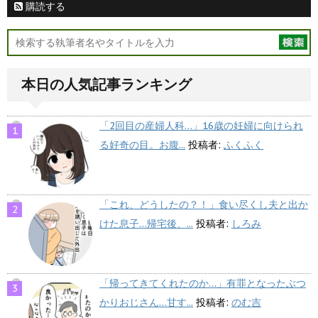
購読する
本日の人気記事ランキング
「2回目の産婦人科…」16歳の妊婦に向けられ
る好奇の目。お腹...
投稿者:
ふくふく
「これ、どうしたの？！」食い尽くし夫と出か
けた息子…帰宅後、...
投稿者:
しろみ
「帰ってきてくれたのか…」有罪となったぶつ
かりおじさん…甘す...
投稿者:
のむ吉