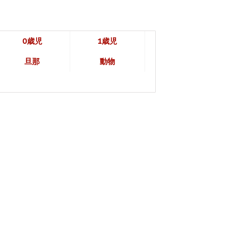
0歳児
1歳児
旦那
動物