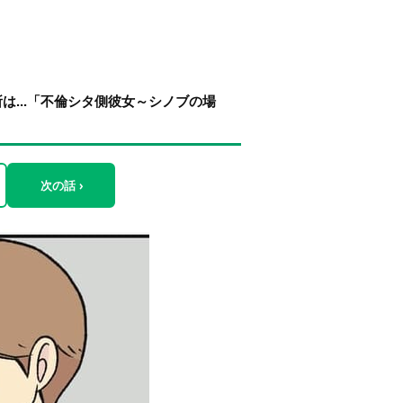
...「不倫シタ側彼女～シノブの場
次の話 ›