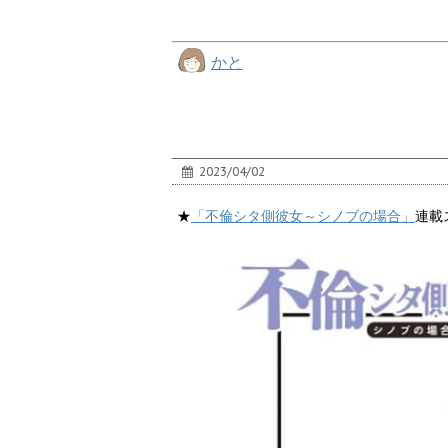
かと
2023/04/02
★
「不倫シタ側彼女～シノブの場合」
連載