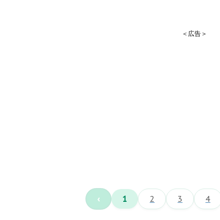
＜広告＞
‹
1
2
3
4