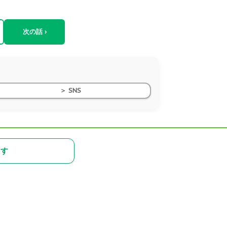
次の話 ›
＞ SNS
らす