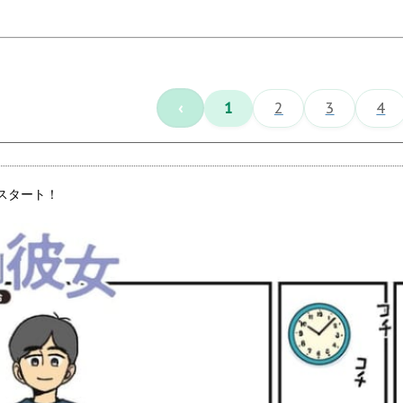
‹
1
2
3
4
スタート！