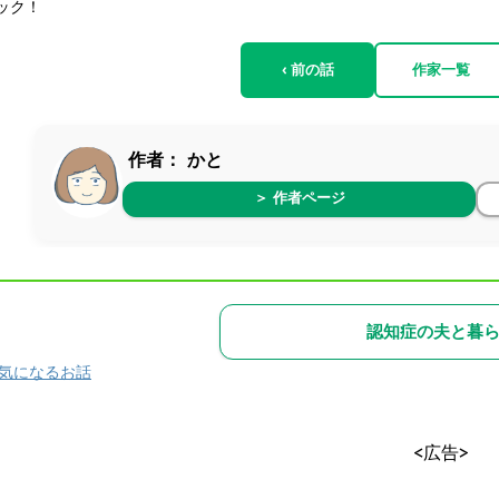
ック！
‹ 前の話
作家一覧
作者：
かと
＞ 作者ページ
認知症の夫と暮
気になるお話
<広告>