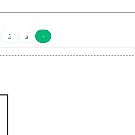
5
6
›