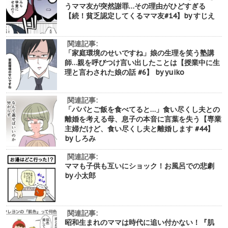
うママ友が突然謝罪…その理由がひどすぎる
【続！貧乏認定してくるママ友#14】by すじえ
関連記事:
「家庭環境のせいですね」娘の生理を笑う塾講
師…親を呼びつけ言い出したことは【授業中に生
理と言わされた娘の話 #6】 by yuiko
関連記事:
「パパとご飯を食べてると…」食い尽くし夫との
離婚を考える母、息子の本音に言葉を失う【専業
主婦だけど、食い尽くし夫と離婚します #44】
by しろみ
関連記事:
ママも子供も互いにショック！お風呂での悲劇
by 小太郎
関連記事:
昭和生まれのママは時代に追い付かない！『肌