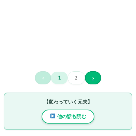
‹
1
2
›
【変わっていく元夫】
他の話も読む