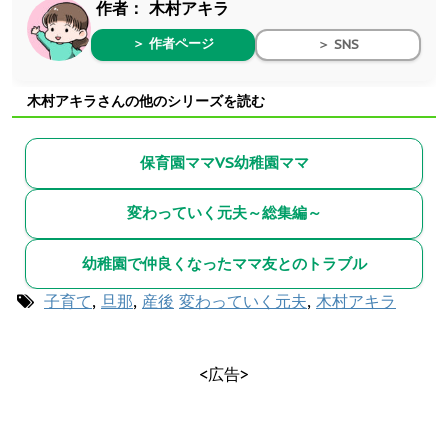
作者：
木村アキラ
＞ 作者ページ
＞ SNS
木村アキラさんの他のシリーズを読む
保育園ママVS幼稚園ママ
変わっていく元夫～総集編～
幼稚園で仲良くなったママ友とのトラブル
子育て
,
旦那
,
産後
変わっていく元夫
,
木村アキラ
<広告>