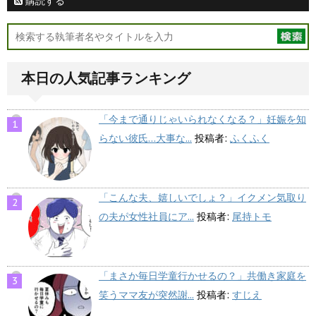
購読する
本日の人気記事ランキング
「今まで通りじゃいられなくなる？」妊娠を知
らない彼氏…大事な...
投稿者:
ふくふく
「こんな夫、嬉しいでしょ？」イクメン気取り
の夫が女性社員にア...
投稿者:
尾持トモ
「まさか毎日学童行かせるの？」共働き家庭を
笑うママ友が突然謝...
投稿者:
すじえ