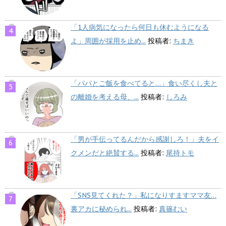
「1人病気になったら何日も休むようになる
よ」周囲が採用を止め...
投稿者:
ちまき
「パパとご飯を食べてると…」食い尽くし夫と
の離婚を考える母、...
投稿者:
しろみ
「男が手伝ってるんだから感謝しろ！」夫をイ
クメンだと絶賛する...
投稿者:
尾持トモ
「SNS見てくれた？」私になりすますママ友…
裏アカに秘められ...
投稿者:
真篠むい