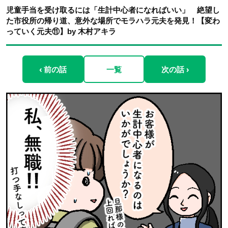
児童手当を受け取るには「生計中心者になればいい」 絶望し
た市役所の帰り道、意外な場所でモラハラ元夫を発見！【変わ
っていく元夫⑪】by 木村アキラ
‹ 前の話
一覧
次の話 ›