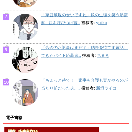
「家庭環境のせいですね」娘の生理を笑う塾講
師…親を呼びつけ言...
投稿者:
yuiko
「合否のお返事はまだ？」結果を待てず電話し
てきたバイト応募者...
投稿者:
ちまき
「ちょっと待て！」家事も介護も妻がやるのが
当たり前だった夫…...
投稿者:
新垣ライコ
電子書籍