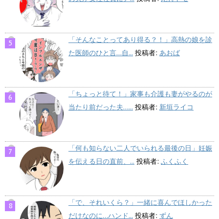
「そんなことってあり得る？！」高熱の娘を診
た医師のひと言…自...
投稿者:
あおば
「ちょっと待て！」家事も介護も妻がやるのが
当たり前だった夫…...
投稿者:
新垣ライコ
「何も知らない二人でいられる最後の日」妊娠
を伝える日の直前、...
投稿者:
ふくふく
「で、それいくら？」一緒に喜んでほしかった
だけなのに…ハンド...
投稿者:
ずん