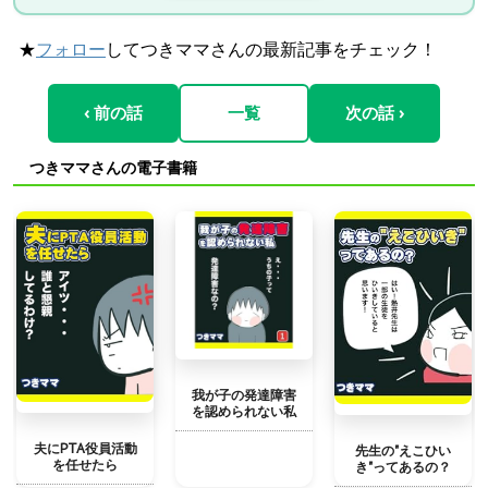
★
フォロー
してつきママさんの最新記事をチェック！
‹ 前の話
一覧
次の話 ›
つきママさんの電子書籍
我が子の発達障害
を認められない私
夫にPTA役員活動
先生の"えこひい
を任せたら
き"ってあるの？