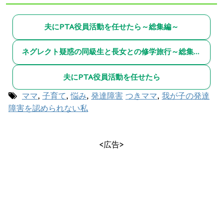
夫にPTA役員活動を任せたら～総集編～
ネグレクト疑惑の同級生と長女との修学旅行～総集編～
夫にPTA役員活動を任せたら
ママ
,
子育て
,
悩み
,
発達障害
つきママ
,
我が子の発達
障害を認められない私
<広告>