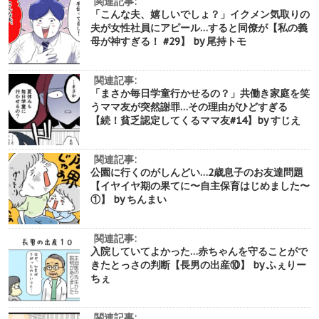
関連記事:
「こんな夫、嬉しいでしょ？」イクメン気取りの
夫が女性社員にアピール…すると同僚が【私の義
母が神すぎる！ #29】 by 尾持トモ
関連記事:
「まさか毎日学童行かせるの？」共働き家庭を笑
うママ友が突然謝罪…その理由がひどすぎる
【続！貧乏認定してくるママ友#14】by すじえ
関連記事:
公園に行くのがしんどい…2歳息子のお友達問題
【イヤイヤ期の果てに〜自主保育はじめました〜
①】 by ちんまい
関連記事:
入院していてよかった…赤ちゃんを守ることがで
きたとっさの判断【長男の出産⑩】 by ふぇりー
ちぇ
関連記事: