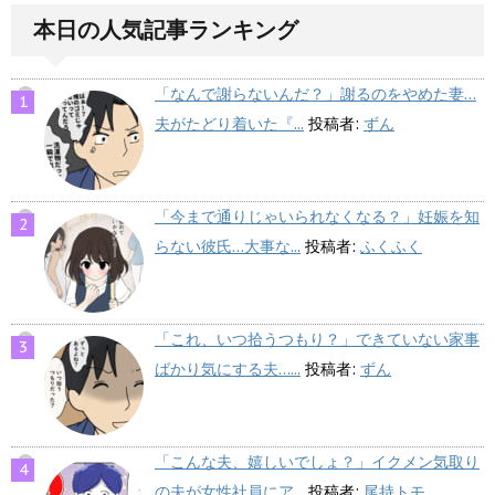
本日の人気記事ランキング
「なんで謝らないんだ？」謝るのをやめた妻…
夫がたどり着いた『...
投稿者:
ずん
「今まで通りじゃいられなくなる？」妊娠を知
らない彼氏…大事な...
投稿者:
ふくふく
「これ、いつ拾うつもり？」できていない家事
ばかり気にする夫…...
投稿者:
ずん
「こんな夫、嬉しいでしょ？」イクメン気取り
の夫が女性社員にア...
投稿者:
尾持トモ