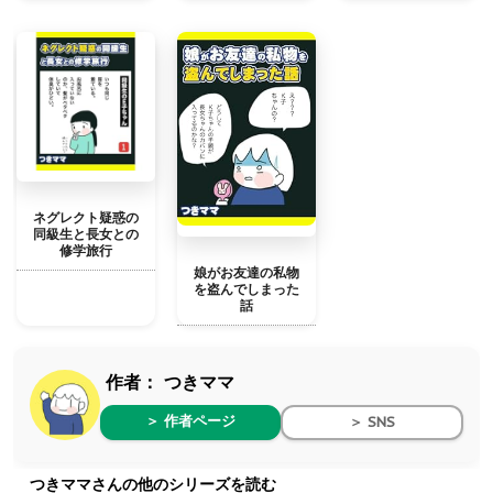
ネグレクト疑惑の
同級生と長女との
修学旅行
娘がお友達の私物
を盗んでしまった
話
作者：
つきママ
＞ 作者ページ
＞ SNS
つきママさんの他のシリーズを読む