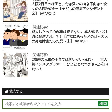
入院2日目の様子と、付き添いの向き不向き〜次
女の入院その9〜【子どもの健康アクシデント
⑨】 by ぴなぱ
関連記事:
成人したって心配事は絶えない。成人式でネズミ
講に勧誘され…？！【詐欺にあった兄の話～大人
の発達障害だった兄～①】 by マル
関連記事:
2歳差の兄弟の子育ては笑いがいっぱい！ 大人
気インスタグラマー・ぴよととなつきさんが知り
たい！
購読する