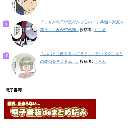
「まさか毎日学童行かせるの？」共働き家庭を
笑うママ友が突然謝...
投稿者:
すじえ
「パパとご飯を食べてると…」食い尽くし夫と
の離婚を考える母、...
投稿者:
しろみ
電子書籍