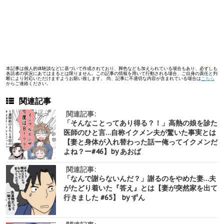
本記事は個人的体験談などに基づいて作成されており、脚色なども加えられている場合もあり、必ずしも
各読者の状況にあてはまるとは限りません。この記事の情報を用いて行動される場合、ご自身の責任と判
断により対応いただけますようお願い致します。 尚、記事に不適切な内容が含まれている場合は
こちら
からご連絡ください。
関連記事
関連記事:
「そんなことってあり得る？！」高熱の娘を診た
医師のひと言…自称イクメン夫が驚いた事実とは
【妻と身体が入れ替わった話ー俺ってイクメンだ
よね？ー#46】by あおば
関連記事:
「なんで謝らないんだ？」謝るのをやめた妻…夫
がたどり着いた『答え』とは【妻が突然家を出て
行きました #65】 by ずん