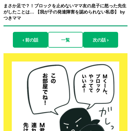
まさか足で？！ブロックを止めないママ友の息子に怒った先生
がしたことは… 【我が子の発達障害を認められない私⑧】 by
つきママ
‹ 前の話
一覧
次の話 ›