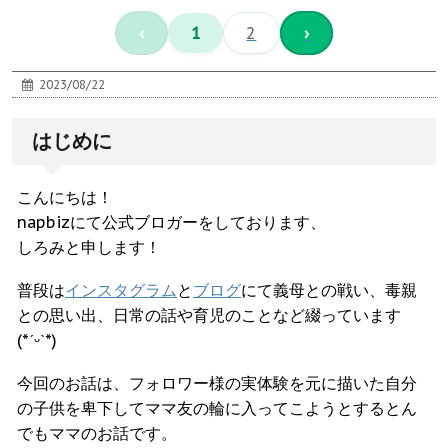
‹
1
2
›
2023/08/22
はじめに
こんにちは！
napbizにて公式ブロガーをしております、
しろみと申します！
普段は
インスタグラム
と
ブログ
にて義母との戦い、毒親
との思い出、日常の話や育児のことなど綴っています
(*ˊᵕˋ*)
今回のお話は、フォロワー様の実体験を元に描いた自分
の子供を卑下してママ友の輪に入ってこようとするとん
でもママのお話です。