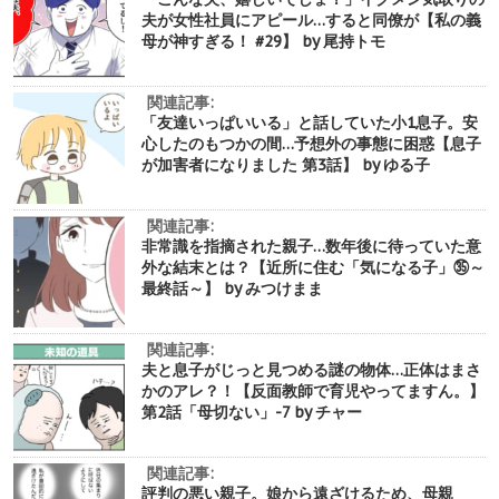
夫が女性社員にアピール…すると同僚が【私の義
母が神すぎる！ #29】 by 尾持トモ
関連記事:
「友達いっぱいいる」と話していた小1息子。安
心したのもつかの間…予想外の事態に困惑【息子
が加害者になりました 第3話】 by ゆる子
関連記事:
非常識を指摘された親子…数年後に待っていた意
外な結末とは？【近所に住む「気になる子」㉟～
最終話～】 by みつけまま
関連記事:
夫と息子がじっと見つめる謎の物体…正体はまさ
かのアレ？！【反面教師で育児やってますん。】
第2話「母切ない」-7 by チャー
関連記事:
評判の悪い親子。娘から遠ざけるため、母親