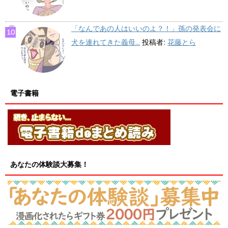
「なんであの人はいいのよ？！」孫の発表会に
犬を連れてきた義母...
投稿者:
花藤とら
電子書籍
あなたの体験談大募集！