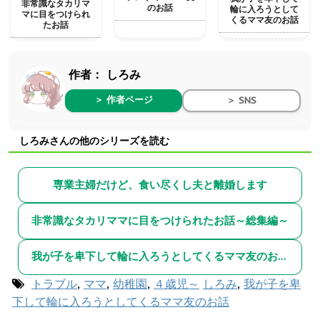
非常識なタカリマ
のお話
輪に入ろうとして
マに目をつけられ
くるママ友のお話
たお話
作者：
しろみ
＞ 作者ページ
＞ SNS
しろみさんの他のシリーズを読む
専業主婦だけど、食い尽くし夫と離婚します
非常識なタカリママに目をつけられたお話～総集編～
我が子を卑下して輪に入ろうとしてくるママ友のお話～総集編～
トラブル
,
ママ
,
幼稚園
,
４歳児～
しろみ
,
我が子を卑
下して輪に入ろうとしてくるママ友のお話