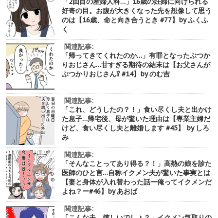
「2回目の産婦人科…」16歳の妊婦に向けられる
好奇の目。お腹が大きくなった先を想像して思う
のは【16歳、命と向き合うとき #77】by ふくふ
く
関連記事:
「帰ってきてくれたのか…」有罪となったぶつか
りおじさん…甘すぎる期待の結末は【お父さんが
ぶつかりおじさん⁉︎ #14】by のむ吉
関連記事:
「これ、どうしたの？！」食い尽くし夫と出かけ
た息子…帰宅後、母が驚いた理由は【専業主婦だ
けど、食い尽くし夫と離婚します #45】 by しろ
み
関連記事:
「そんなことってあり得る？！」高熱の娘を診た
医師のひと言…自称イクメン夫が驚いた事実とは
【妻と身体が入れ替わった話ー俺ってイクメンだ
よね？ー#46】by あおば
関連記事:
「こんな夫、嬉しいでしょ？」イクメン気取りの