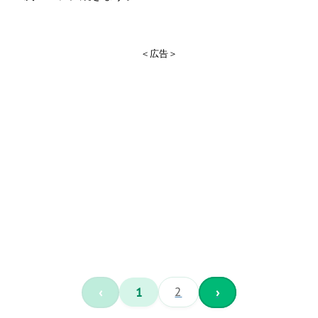
＜広告＞
‹
1
2
›