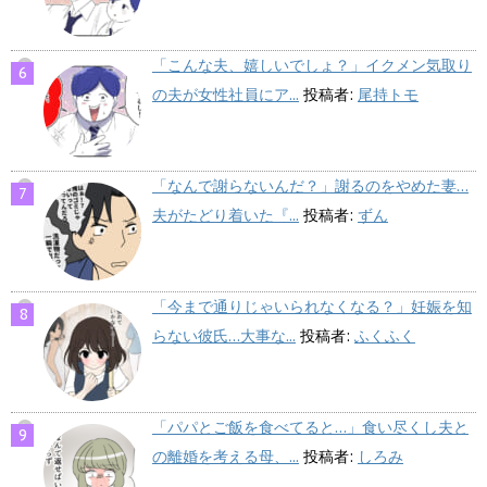
「こんな夫、嬉しいでしょ？」イクメン気取り
の夫が女性社員にア...
投稿者:
尾持トモ
「なんで謝らないんだ？」謝るのをやめた妻…
夫がたどり着いた『...
投稿者:
ずん
「今まで通りじゃいられなくなる？」妊娠を知
らない彼氏…大事な...
投稿者:
ふくふく
「パパとご飯を食べてると…」食い尽くし夫と
の離婚を考える母、...
投稿者:
しろみ