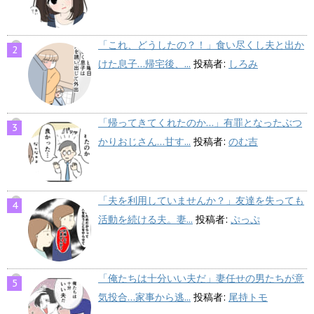
「これ、どうしたの？！」食い尽くし夫と出か
けた息子…帰宅後、...
投稿者:
しろみ
「帰ってきてくれたのか…」有罪となったぶつ
かりおじさん…甘す...
投稿者:
のむ吉
「夫を利用していませんか？」友達を失っても
活動を続ける夫。妻...
投稿者:
ぷっぷ
「俺たちは十分いい夫だ」妻任せの男たちが意
気投合…家事から逃...
投稿者:
尾持トモ