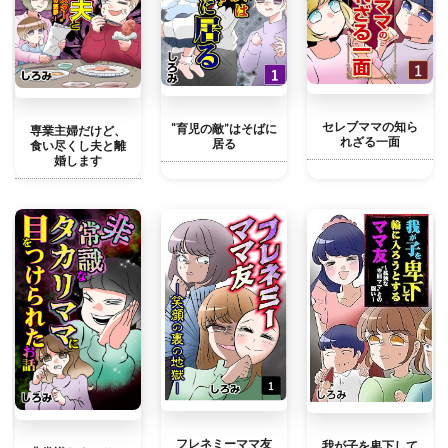
セレブママの知ら
“育児の敵”はそばに
専業主婦だけど、
れざる一面
居る
食い尽くし夫と離
婚します
フレネミーママ友
我が子を卑下して