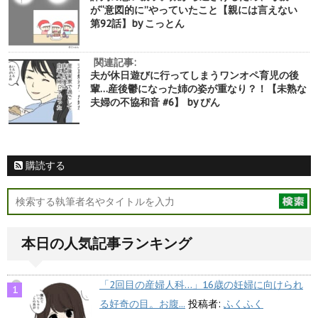
が“意図的に”やっていたこと【親には言えない
第92話】by こっとん
関連記事:
夫が休日遊びに行ってしまうワンオペ育児の後
輩…産後鬱になった姉の姿が重なり？！【未熟な
夫婦の不協和音 #6】 by ぴん
購読する
本日の人気記事ランキング
「2回目の産婦人科…」16歳の妊婦に向けられ
る好奇の目。お腹...
投稿者:
ふくふく