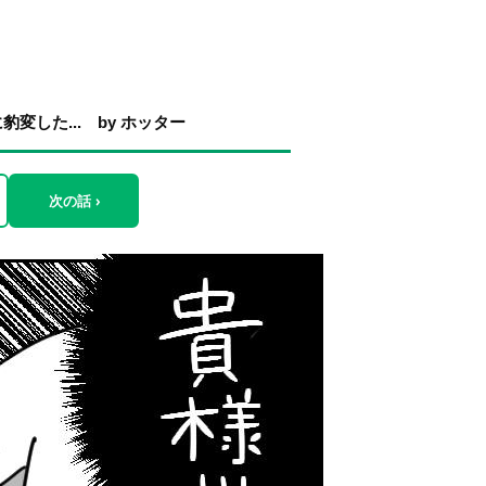
した... by ホッター
次の話 ›