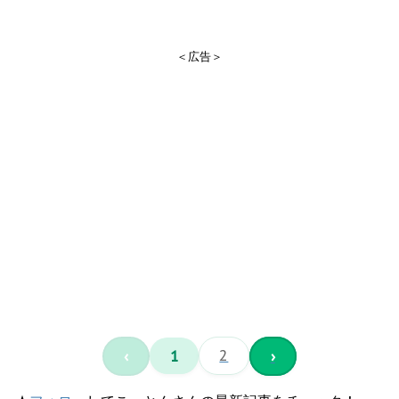
＜広告＞
‹
1
2
›