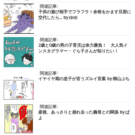
関連記事:
子供の遊び相手でフラフラ！余裕をかます旦那に
交代したら... by ゆゆ
関連記事:
2歳と0歳の男の子育児は体力勝負！ 大人気イ
ンスタグラマー・ぐら子さんが知りたい！
関連記事:
イヤイヤ期の息子が言うズルイ言葉 by 桐山ぷち
関連記事:
産後、あっさりと崩れ去った義母との関係 by ば
よ