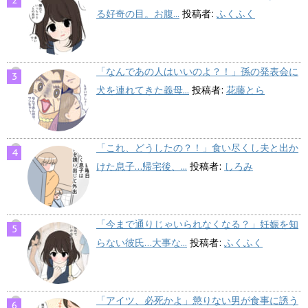
る好奇の目。お腹...
投稿者:
ふくふく
「なんであの人はいいのよ？！」孫の発表会に
犬を連れてきた義母...
投稿者:
花藤とら
「これ、どうしたの？！」食い尽くし夫と出か
けた息子…帰宅後、...
投稿者:
しろみ
「今まで通りじゃいられなくなる？」妊娠を知
らない彼氏…大事な...
投稿者:
ふくふく
「アイツ、必死かよ」懲りない男が食事に誘う