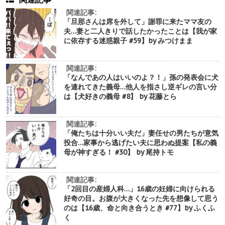
関連記事:
「旦那さんは席を外して」謝罪に来たママ友の
夫…妻と二人きりで話したかったことは【我が家
に依存する迷惑親子 #59】by みつけまま
関連記事:
「なんであの人はいいのよ？！」孫の発表会に犬
を連れてきた義母…他人を指さし逆ギレの言い分
は【犬好きの義母 #8】 by 花藤とら
関連記事:
「俺たちは十分いい夫だ」妻任せの男たちが意気
投合…家事から逃げたい夫に思わぬ提案【私の義
母が神すぎる！ #30】 by 尾持トモ
関連記事:
「2回目の産婦人科…」16歳の妊婦に向けられる
好奇の目。お腹が大きくなった先を想像して思う
のは【16歳、命と向き合うとき #77】by ふくふ
く