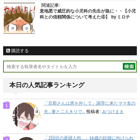
関連記事:
意地悪で威圧的な小児科の先生が急に・・【小児
科との信頼関係について考えた④】 by ミロチ
購読する
本日の人気記事ランキング
「旦那さんは席を外して」謝罪に来たママ友の
夫…妻と二人きりで...
投稿者:
みつけまま
「2回目の産婦人科…」16歳の妊婦に向けられ