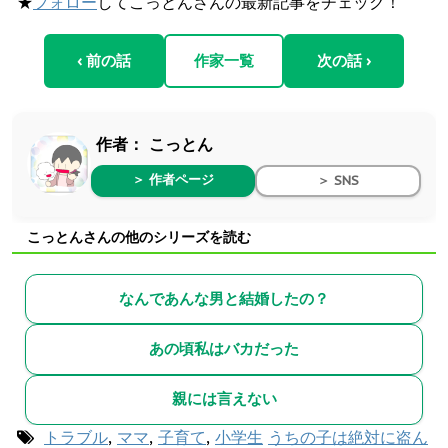
★
フォロー
してこっとんさんの最新記事をチェック！
‹ 前の話
作家一覧
次の話 ›
作者：
こっとん
＞ 作者ページ
＞ SNS
こっとんさんの他のシリーズを読む
なんであんな男と結婚したの？
あの頃私はバカだった
親には言えない
トラブル
,
ママ
,
子育て
,
小学生
うちの子は絶対に盗ん