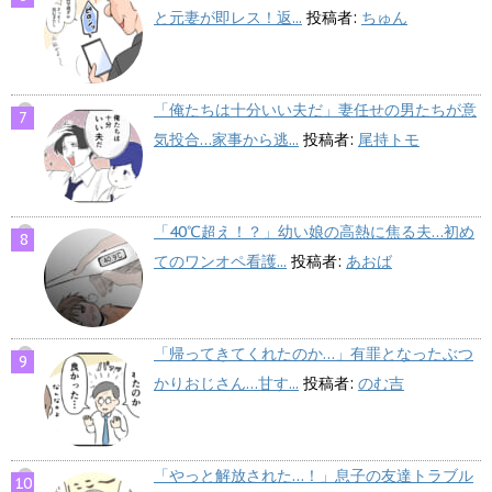
と元妻が即レス！返...
投稿者:
ちゅん
「俺たちは十分いい夫だ」妻任せの男たちが意
気投合…家事から逃...
投稿者:
尾持トモ
「40℃超え！？」幼い娘の高熱に焦る夫…初め
てのワンオペ看護...
投稿者:
あおば
「帰ってきてくれたのか…」有罪となったぶつ
かりおじさん…甘す...
投稿者:
のむ吉
「やっと解放された…！」息子の友達トラブル