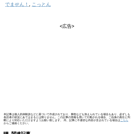
でません！
,
こっとん
<広告>
本記事は個人的体験談などに基づいて作成されており、脚色なども加えられている場合もあり、必ずしも
各読者の状況にあてはまるとは限りません。この記事の情報を用いて行動される場合、ご自身の責任と判
断により対応いただけますようお願い致します。 尚、記事に不適切な内容が含まれている場合は
こちら
からご連絡ください。
関連記事