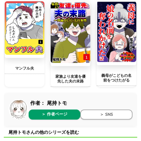
マンフル夫
義母がこどもの名
家族より友達を優
前をつけたがる
先した夫の末路
作者：
尾持トモ
＞ 作者ページ
＞ SNS
尾持トモさんの他のシリーズを読む