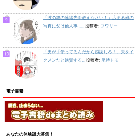
「彼の親の連絡先を教えなさい！」広まる娘の
写真に父は他人事…...
投稿者:
フワリー
「男が手伝ってるんだから感謝しろ！」夫をイ
クメンだと絶賛する...
投稿者:
尾持トモ
電子書籍
あなたの体験談大募集！