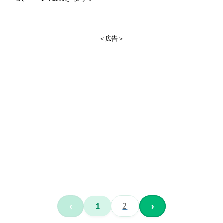
＜広告＞
‹
1
2
›