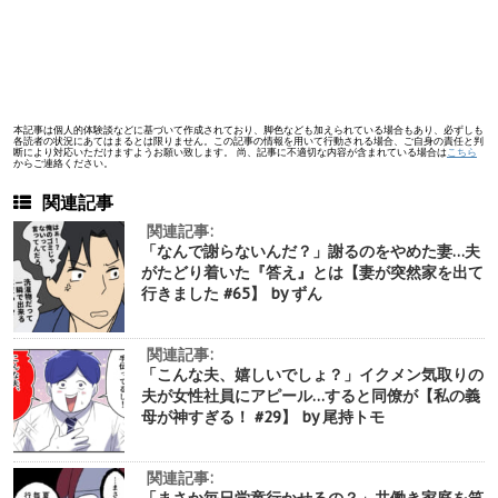
本記事は個人的体験談などに基づいて作成されており、脚色なども加えられている場合もあり、必ずしも
各読者の状況にあてはまるとは限りません。この記事の情報を用いて行動される場合、ご自身の責任と判
断により対応いただけますようお願い致します。 尚、記事に不適切な内容が含まれている場合は
こちら
からご連絡ください。
関連記事
関連記事:
「なんで謝らないんだ？」謝るのをやめた妻…夫
がたどり着いた『答え』とは【妻が突然家を出て
行きました #65】 by ずん
関連記事:
「こんな夫、嬉しいでしょ？」イクメン気取りの
夫が女性社員にアピール…すると同僚が【私の義
母が神すぎる！ #29】 by 尾持トモ
関連記事:
「まさか毎日学童行かせるの？」共働き家庭を笑