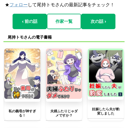
★
フォロー
して尾持トモさんの最新記事をチェック！
‹ 前の話
作家一覧
次の話 ›
尾持トモさんの電子書籍
妊娠したら夫が豹
私の義母が神すぎ
夫婦ふたりじゃダ
変しました
る！
メですか？