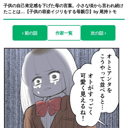
子供の自己肯定感を下げた母の言葉。小さな頃から言われ続け
たことは…【子供の容姿イジリをする母親①】by 尾持トモ
‹ 前の話
作家一覧
次の話 ›