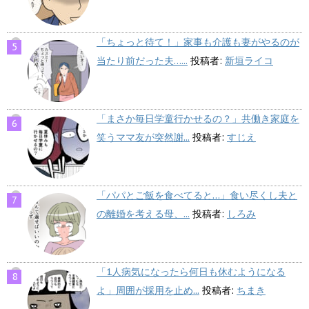
「ちょっと待て！」家事も介護も妻がやるのが
当たり前だった夫…...
投稿者:
新垣ライコ
「まさか毎日学童行かせるの？」共働き家庭を
笑うママ友が突然謝...
投稿者:
すじえ
「パパとご飯を食べてると…」食い尽くし夫と
の離婚を考える母、...
投稿者:
しろみ
「1人病気になったら何日も休むようになる
よ」周囲が採用を止め...
投稿者:
ちまき