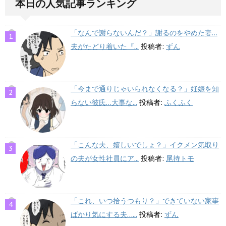
本日の人気記事ランキング
「なんで謝らないんだ？」謝るのをやめた妻…
夫がたどり着いた『...
投稿者:
ずん
「今まで通りじゃいられなくなる？」妊娠を知
らない彼氏…大事な...
投稿者:
ふくふく
「こんな夫、嬉しいでしょ？」イクメン気取り
の夫が女性社員にア...
投稿者:
尾持トモ
「これ、いつ拾うつもり？」できていない家事
ばかり気にする夫…...
投稿者:
ずん