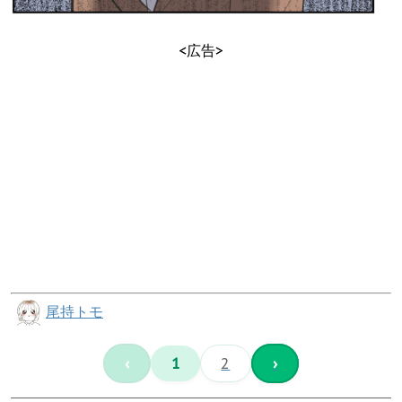
<広告>
尾持トモ
‹
1
2
›