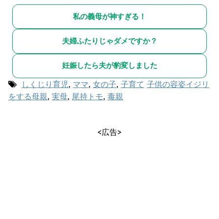
私の義母が神すぎる！
夫婦ふたりじゃダメですか？
妊娠したら夫が豹変しました
しくじり育児
,
ママ
,
女の子
,
子育て
子供の容姿イジリ
をする母親
,
実母
,
尾持トモ
,
毒親
<広告>