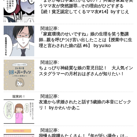
うママ友が突然謝罪…その理由がひどすぎる
【続！貧乏認定してくるママ友#14】by すじえ
関連記事:
「家庭環境のせいですね」娘の生理を笑う塾講
師…親を呼びつけ言い出したことは【授業中に生
理と言わされた娘の話 #6】 by yuiko
関連記事:
ちょっぴり神経質な娘の育児日記！ 大人気イン
スタグラマーの月村おはぎさんが知りたい！
関連記事:
友達から求婚されたと話す5歳娘の本音にビック
リ！ by かわいかあこ
関連記事:
我慢も喧嘩もたくさん！『年が近い場合』は…