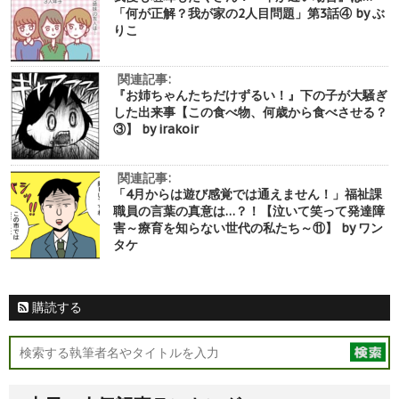
「何が正解？我が家の2人目問題」第3話④ by ぶ
りこ
関連記事:
『お姉ちゃんたちだけずるい！』下の子が大騒ぎ
した出来事【この食べ物、何歳から食べさせる？
③】 by irakoir
関連記事:
「4月からは遊び感覚では通えません！」福祉課
職員の言葉の真意は…？！【泣いて笑って発達障
害～療育を知らない世代の私たち～⑪】 by ワン
タケ
購読する