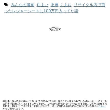
みんなの漫画
,
住まい
,
友達
くまお
,
リサイクル店で買
ったレジャーシートに100万円入ってた話
<広告>
本記事は個人的体験談などに基づいて作成されており、脚色なども加えられている場合もあり、必ずしも
各読者の状況にあてはまるとは限りません。この記事の情報を用いて行動される場合、ご自身の責任と判
断により対応いただけますようお願い致します。 尚、記事に不適切な内容が含まれている場合は
こちら
からご連絡ください。