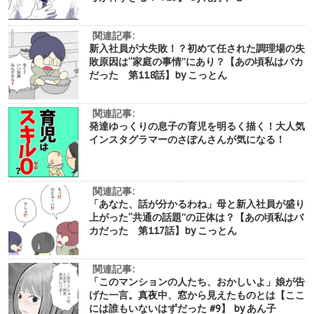
関連記事:
新入社員が大失敗！？初めて任された調理場の失
敗原因は“家庭の事情”にあり？【あの頃私はバカ
だった 第118話】by こっとん
関連記事:
発達ゆっくりの息子の育児を明るく描く！大人気
インスタグラマーのさぽんさんが気になる！
関連記事:
「あなた、話が分かるわね」母と新入社員が盛り
上がった“共通の話題”の正体は？【あの頃私はバ
カだった 第117話】by こっとん
関連記事:
「このマンションの人たち、おかしいよ」娘が告
げた一言。真夜中、窓から見えたものとは【ここ
には誰もいないはずだった #9】 by あん子