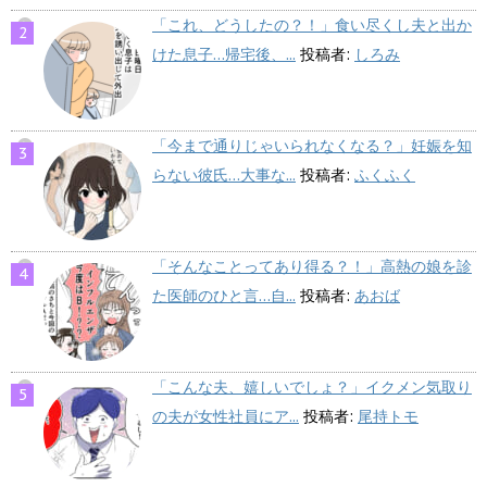
「これ、どうしたの？！」食い尽くし夫と出か
けた息子…帰宅後、...
投稿者:
しろみ
「今まで通りじゃいられなくなる？」妊娠を知
らない彼氏…大事な...
投稿者:
ふくふく
「そんなことってあり得る？！」高熱の娘を診
た医師のひと言…自...
投稿者:
あおば
「こんな夫、嬉しいでしょ？」イクメン気取り
の夫が女性社員にア...
投稿者:
尾持トモ