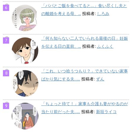
「パパとご飯を食べてると…」食い尽くし夫と
の離婚を考える母、...
投稿者:
しろみ
「何も知らない二人でいられる最後の日」妊娠
を伝える日の直前、...
投稿者:
ふくふく
「これ、いつ拾うつもり？」できていない家事
ばかり気にする夫…...
投稿者:
ずん
「ちょっと待て！」家事も介護も妻がやるのが
当たり前だった夫…...
投稿者:
新垣ライコ