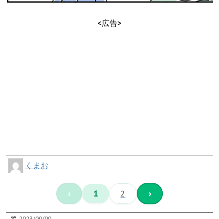
<広告>
くまお
‹
1
2
›
2023/09/09