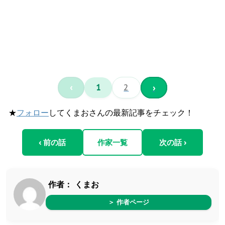
‹
1
2
›
★
フォロー
してくまおさんの最新記事をチェック！
‹ 前の話
作家一覧
次の話 ›
作者：
くまお
＞ 作者ページ