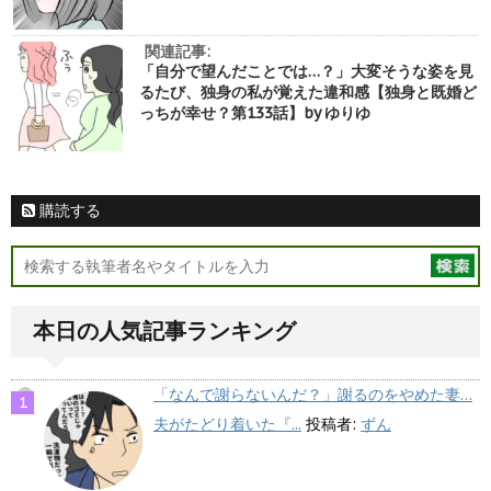
関連記事:
「自分で望んだことでは…？」大変そうな姿を見
るたび、独身の私が覚えた違和感【独身と既婚ど
っちが幸せ？第133話】by ゆりゆ
購読する
本日の人気記事ランキング
「なんで謝らないんだ？」謝るのをやめた妻…
夫がたどり着いた『...
投稿者:
ずん