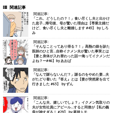
関連記事
関連記事:
「これ、どうしたの？！」食い尽くし夫と出かけ
た息子…帰宅後、母が驚いた理由は【専業主婦だ
けど、食い尽くし夫と離婚します #45】 by しろ
み
関連記事:
「そんなことってあり得る？！」高熱の娘を診た
医師のひと言…自称イクメン夫が驚いた事実とは
【妻と身体が入れ替わった話ー俺ってイクメンだ
よね？ー#46】by あおば
関連記事:
「なんで謝らないんだ？」謝るのをやめた妻…夫
がたどり着いた『答え』とは【妻が突然家を出て
行きました #65】 by ずん
関連記事:
「こんな夫、嬉しいでしょ？」イクメン気取りの
夫が女性社員にアピール…すると同僚が【私の義
母が神すぎる！ #29】 by 尾持トモ