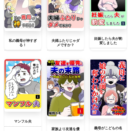
妊娠したら夫が豹
私の義母が神すぎ
夫婦ふたりじゃダ
変しました
る！
メですか？
マンフル夫
義母がこどもの名
家族より友達を優