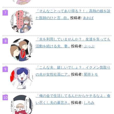
「そんなことってあり得る？！」高熱の娘を診
た医師のひと言…自...
投稿者:
あおば
「夫を利用していませんか？」友達を失っても
活動を続ける夫。妻...
投稿者:
ぷっぷ
「こんな夫、嬉しいでしょ？」イクメン気取り
の夫が女性社員にア...
投稿者:
尾持トモ
「俺の金で生活してるんだからケチるなよ」食
い尽くし夫の暴言さ...
投稿者:
しろみ