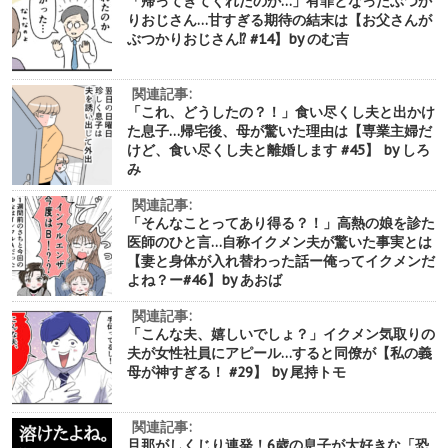
「帰ってきてくれたのか…」有罪となったぶつか
りおじさん…甘すぎる期待の結末は【お父さんが
ぶつかりおじさん⁉︎ #14】by のむ吉
関連記事:
「これ、どうしたの？！」食い尽くし夫と出かけ
た息子…帰宅後、母が驚いた理由は【専業主婦だ
けど、食い尽くし夫と離婚します #45】 by しろ
み
関連記事:
「そんなことってあり得る？！」高熱の娘を診た
医師のひと言…自称イクメン夫が驚いた事実とは
【妻と身体が入れ替わった話ー俺ってイクメンだ
よね？ー#46】by あおば
関連記事:
「こんな夫、嬉しいでしょ？」イクメン気取りの
夫が女性社員にアピール…すると同僚が【私の義
母が神すぎる！ #29】 by 尾持トモ
関連記事:
旦那がしくじり連発！6歳の息子が大好きな「恐