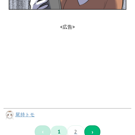
<広告>
尾持トモ
‹
1
2
›