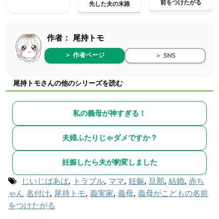
前をつけたがる
先した夫の末路
作者：
尾持トモ
＞ 作者ページ
＞ SNS
尾持トモさんの他のシリーズを読む
私の義母が神すぎる！
夫婦ふたりじゃダメですか？
妊娠したら夫が豹変しました
じいじばあば
,
トラブル
,
ママ
,
妊娠
,
旦那
,
結婚
,
赤ち
ゃん
名付け
,
尾持トモ
,
義実家
,
義母
,
義母がこどもの名前
をつけたがる