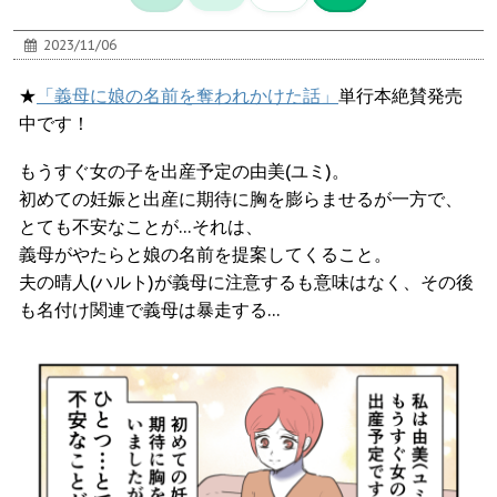
2023/11/06
★
「義母に娘の名前を奪われかけた話」
単行本絶賛発売
中です！
もうすぐ女の子を出産予定の由美(ユミ)。
初めての妊娠と出産に期待に胸を膨らませるが一方で、
とても不安なことが…それは、
義母がやたらと娘の名前を提案してくること。
夫の晴人(ハルト)が義母に注意するも意味はなく、その後
も名付け関連で義母は暴走する…