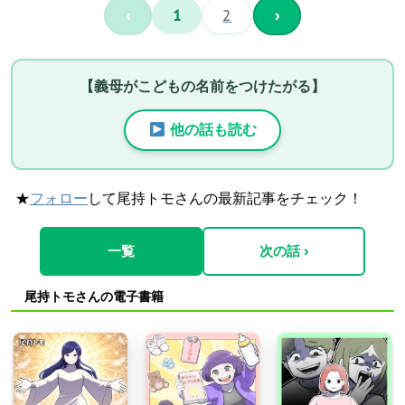
‹
1
2
›
【義母がこどもの名前をつけたがる】
他の話も読む
★
フォロー
して尾持トモさんの最新記事をチェック！
一覧
次の話 ›
尾持トモさんの電子書籍