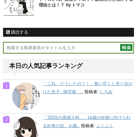
理由とは！？ by トマコ
購読する
本日の人気記事ランキング
「これ、どうしたの？！」食い尽くし夫と出か
けた息子…帰宅後、...
投稿者:
しろみ
「2回目の産婦人科…」16歳の妊婦に向けられ
る好奇の目。お腹...
投稿者:
ふくふく