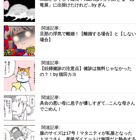
竜展」に出掛けたけれど…by ぎん
関連記事:
旦那の浮気で離婚！【離婚する場合】と【しない
場合】
関連記事:
【妊婦健診の注意点】健診は無料じゃなかった
の？！by 猫田カヨ
関連記事:
具合の悪い母に息子が優しすぎて…こんな母さん
でごめん！
関連記事:
服のサイズは17号！マタニティが私服となった
トマコさん。産後ダイエットは無理だと熱弁する