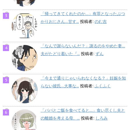
「帰ってきてくれたのか…」有罪となったぶつ
かりおじさん…甘す...
投稿者:
のむ吉
「なんで謝らないんだ？」謝るのをやめた妻…
夫がたどり着いた『...
投稿者:
ずん
「今まで通りじゃいられなくなる？」妊娠を知
らない彼氏…大事な...
投稿者:
ふくふく
「パパとご飯を食べてると…」食い尽くし夫と
の離婚を考える母、...
投稿者:
しろみ