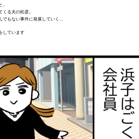
と。
てくる夫の松彦。
んでもない事件に発展していく…
をしています