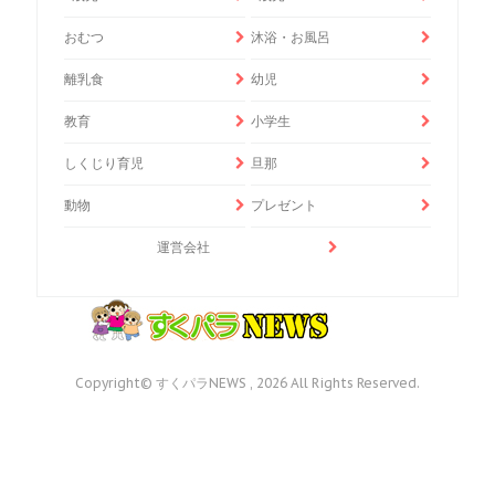
おむつ
沐浴・お風呂
離乳食
幼児
教育
小学生
しくじり育児
旦那
動物
プレゼント
運営会社
Copyright© すくパラNEWS , 2026 All Rights Reserved.