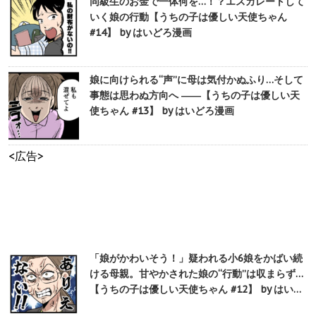
同級生のお金で一体何を…！？エスカレートして
いく娘の行動【うちの子は優しい天使ちゃん
#14】 by はいどろ漫画
娘に向けられる“声”に母は気付かぬふり…そして
事態は思わぬ方向へ ――【うちの子は優しい天
使ちゃん #13】 by はいどろ漫画
<広告>
「娘がかわいそう！」疑われる小6娘をかばい続
ける母親。甘やかされた娘の“行動”は収まらず…
【うちの子は優しい天使ちゃん #12】 by はい…