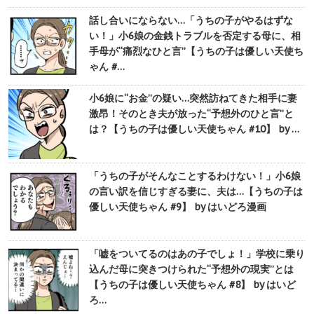
話し合いにならない…「うちの子がやるはずな
い！」小6娘の金銭トラブルを否定する母に、相
手母が“痛烈なひと言”【うちの子は優しい天使ち
ゃん #…
小6娘に“お金”の疑い…突然訪ねてきた相手に妻
激昂！そのとき夫が放った“予想外のひと言”と
は？【うちの子は優しい天使ちゃん #10】 by …
「うちの子がそんなことするわけない！」小6娘
の言い訳を信じすぎる妻に、夫は…【うちの子は
優しい天使ちゃん #9】 by はいどろ漫画
「嘘をついてるのはあの子でしょ！」学校に乗り
込んだ母に突きつけられた“予想外の現実”とは
【うちの子は優しい天使ちゃん #8】 by はいど
ろ…