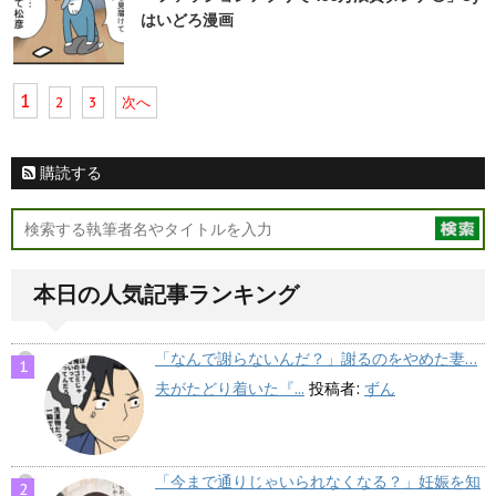
はいどろ漫画
1
2
3
次へ
購読する
本日の人気記事ランキング
「なんで謝らないんだ？」謝るのをやめた妻…
夫がたどり着いた『...
投稿者:
ずん
「今まで通りじゃいられなくなる？」妊娠を知