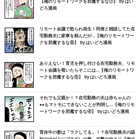
【俺のリモートワークを邪魔するな⑦】 by はい
どろ漫画
リモート会議で怒られ発生！同僚と雑談してた在
宅勤務夫に家事を頼んだが…【俺のリモートワー
クを邪魔するな⑥】 by はいどろ漫画
ありえない！育児を押し付ける在宅勤務夫、リモ
ート会議を覗いたらそこには…【俺のリモートワ
ークを邪魔するな⑤】 by はいどろ漫画
それでも父親か！？在宅勤務の夫は赤ちゃんの
●●もマトモにできないことが判明し…【俺のリモ
ートワークを邪魔するな④】 by はいどろ漫画
育休中の妻は「ラクしてる」！？在宅勤務夫の認