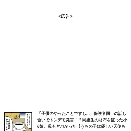
<広告>
「子供のやったことですし…」保護者同士の話し
合いでトンデモ発言！？同級生の財布を盗った小
6娘、母もヤバかった【うちの子は優しい天使ち