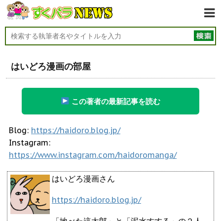
はいどろ漫画の部屋
この著者の最新記事を読む
Blog:
https://haidoro.blog.jp/
Instagram:
https://www.instagram.com/haidoromanga/
はいどろ漫画さん
https://haidoro.blog.jp/