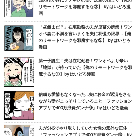
知のゆがみにブチギレの妻、反撃の始まり【俺の
リモートワークを邪魔するな③】 by はいどろ漫
画
「昼飯まだ？」在宅勤務の夫が鬼畜の所業！ワン
オペ妻に不満を言いまくる夫に我慢の限界…【俺
のリモートワークを邪魔するな②】 by はいどろ
漫画
第一子誕生！夫は在宅勤務！ワンオペより辛い
『地獄』が待っていた【俺のリモートワークを邪
魔するな①】by はいどろ漫画
信頼も愛情もなくなった…夫にお金の返済をさせ
ながら妻がこっそりしていること「ファッション
アプリで400万浪費ダンナ㊾」by はいどろ漫画
夫がSNSでやり取りしていた女性の意外な正体
「ファッションアプリで400万浪費ダンナ㊽」by