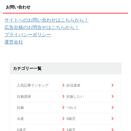
お問い合わせ
サイトへのお問い合わせはこちらから！
広告出稿のお問合せはこちらから！
プライバシーポリシー
運営会社
カテゴリー一覧
人気記事ランキング
妊活講座
妊娠講座
妊娠したい
妊娠
つわり
出産
0歳児
1歳児
2歳児