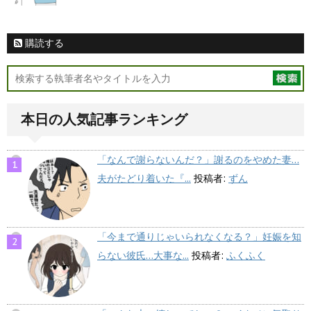
購読する
本日の人気記事ランキング
「なんで謝らないんだ？」謝るのをやめた妻…
夫がたどり着いた『...
投稿者:
ずん
「今まで通りじゃいられなくなる？」妊娠を知
らない彼氏…大事な...
投稿者:
ふくふく