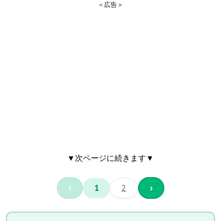
＜広告＞
▼次ページに続きます▼
‹
1
2
›