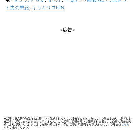
ト夫の末路
,
キリギリスRIN
<広告>
本記事は個人的体験談などに基づいて作成されており、脚色なども加えられている場合もあり、必ずしも
各読者の状況にあてはまるとは限りません。この記事の情報を用いて行動される場合、ご自身の責任と判
断により対応いただけますようお願い致します。 尚、記事に不適切な内容が含まれている場合は
こちら
からご連絡ください。