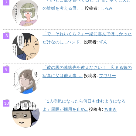
の離婚を考える母、...
投稿者:
しろみ
「で、それいくら？」一緒に喜んでほしかった
だけなのに…ハンド...
投稿者:
ずん
「彼の親の連絡先を教えなさい！」広まる娘の
写真に父は他人事…...
投稿者:
フワリー
「1人病気になったら何日も休むようになる
よ」周囲が採用を止め...
投稿者:
ちまき