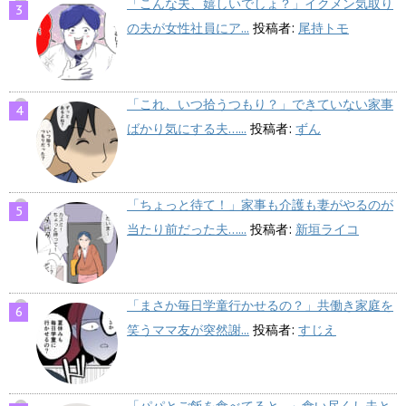
「こんな夫、嬉しいでしょ？」イクメン気取り
の夫が女性社員にア...
投稿者:
尾持トモ
「これ、いつ拾うつもり？」できていない家事
ばかり気にする夫…...
投稿者:
ずん
「ちょっと待て！」家事も介護も妻がやるのが
当たり前だった夫…...
投稿者:
新垣ライコ
「まさか毎日学童行かせるの？」共働き家庭を
笑うママ友が突然謝...
投稿者:
すじえ
「パパとご飯を食べてると…」食い尽くし夫と