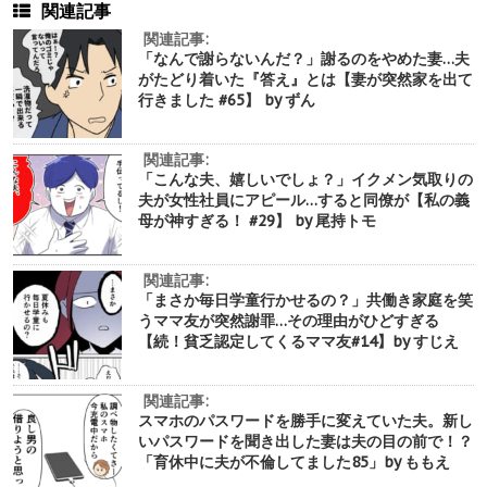
関連記事
関連記事:
「なんで謝らないんだ？」謝るのをやめた妻…夫
がたどり着いた『答え』とは【妻が突然家を出て
行きました #65】 by ずん
関連記事:
「こんな夫、嬉しいでしょ？」イクメン気取りの
夫が女性社員にアピール…すると同僚が【私の義
母が神すぎる！ #29】 by 尾持トモ
関連記事:
「まさか毎日学童行かせるの？」共働き家庭を笑
うママ友が突然謝罪…その理由がひどすぎる
【続！貧乏認定してくるママ友#14】by すじえ
関連記事:
スマホのパスワードを勝手に変えていた夫。新し
いパスワードを聞き出した妻は夫の目の前で！？
「育休中に夫が不倫してました85」by ももえ