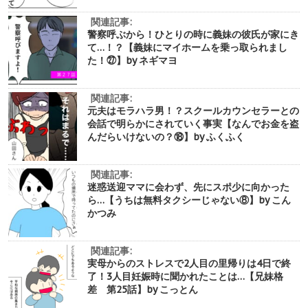
関連記事:
警察呼ぶから！ひとりの時に義妹の彼氏が家にき
て…！？【義妹にマイホームを乗っ取られまし
た！㉗】by ネギマヨ
関連記事:
元夫はモラハラ男！？スクールカウンセラーとの
会話で明らかにされていく事実【なんでお金を盗
んだらいけないの？⑱】by ふくふく
関連記事:
迷惑送迎ママに会わず、先にスポ少に向かった
ら…【うちは無料タクシーじゃない⑧】by こん
かつみ
関連記事:
実母からのストレスで2人目の里帰りは4日で終
了！3人目妊娠時に聞かれたことは…【兄妹格
差 第25話】by こっとん