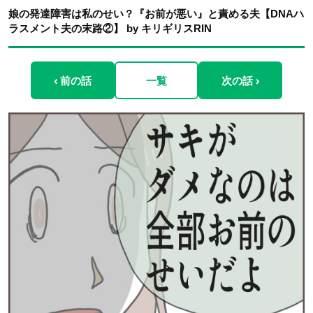
娘の発達障害は私のせい？『お前が悪い』と責める夫【DNAハ
ラスメント夫の末路②】 by キリギリスRIN
‹ 前の話
一覧
次の話 ›