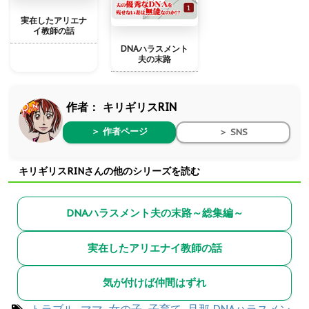
実在したアリエナ
イ教師の話
DNAハラスメント
夫の末路
作者：
キリギリスRIN
＞ 作者ページ
＞ SNS
キリギリスRINさんの他のシリーズを読む
DNAハラスメント夫の末路～総集編～
実在したアリエナイ教師の話
気が付けば仲間はずれ
トラブル
,
ママ
,
女の子
,
子育て
,
旦那
DNAハラスメン