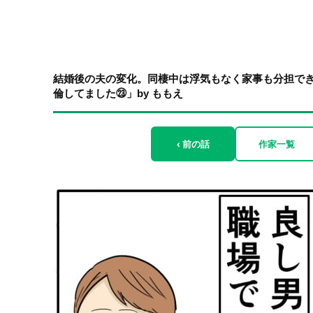
結婚後の夫の変化。同棲中は浮気もなく家事も分担で
倫してました㉓」by ももえ
‹ 前の話
作家一覧