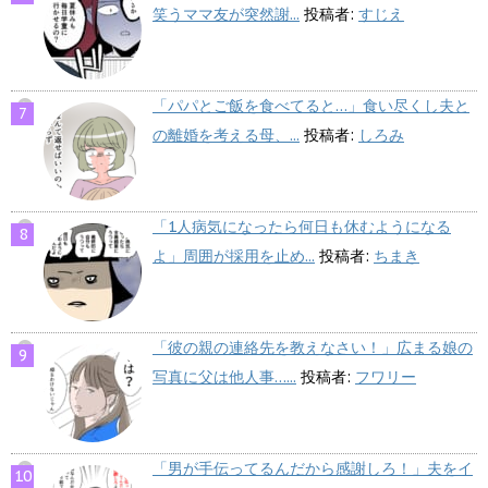
笑うママ友が突然謝...
投稿者:
すじえ
「パパとご飯を食べてると…」食い尽くし夫と
の離婚を考える母、...
投稿者:
しろみ
「1人病気になったら何日も休むようになる
よ」周囲が採用を止め...
投稿者:
ちまき
「彼の親の連絡先を教えなさい！」広まる娘の
写真に父は他人事…...
投稿者:
フワリー
「男が手伝ってるんだから感謝しろ！」夫をイ