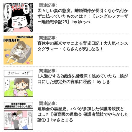
関連記事:
図々しい妻の態度。離婚調停が長引くなか気付か
ずに払っていたものとは？！【シングルファーザ
ー離婚戦争記25】 by ゆっぺ
関連記事:
育休中の新米ママによる育児日記！大人気インス
タグラマー・くらさんが気になる！
関連記事:
1人遊びする2歳娘を感慨深く眺めていたら…娘が
口にした想定外の言葉に唖然！ by しき
関連記事:
運動会の黒歴史。パパが参加した保護者競技と
は…？【保育園の運動会 保護者競技でやらかした
話① 】by さとまる