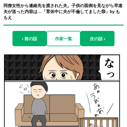
同僚女性から連絡先を渡された夫。子供の面倒を見ながら早速
夫が送った内容は…「育休中に夫が不倫してました㉔」by も
もえ
‹ 前の話
作家一覧
次の話 ›