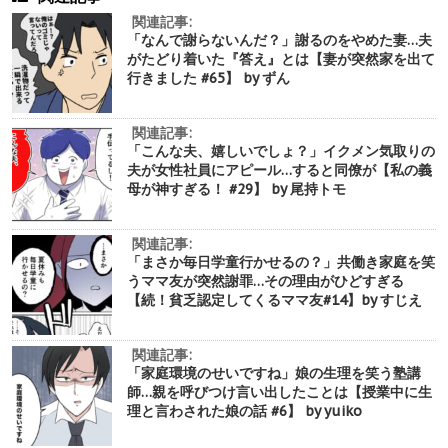
関連記事:
「なんで謝らないんだ？」謝るのをやめた妻…夫
がたどり着いた『答え』とは【妻が突然家を出て
行きました #65】 by ずん
関連記事:
「こんな夫、嬉しいでしょ？」イクメン気取りの
夫が女性社員にアピール…すると同僚が【私の義
母が神すぎる！ #29】 by 尾持トモ
関連記事:
「まさか毎日学童行かせるの？」共働き家庭を笑
うママ友が突然謝罪…その理由がひどすぎる
【続！貧乏認定してくるママ友#14】by すじえ
関連記事:
「家庭環境のせいですね」娘の生理を笑う塾講
師…親を呼びつけ言い出したことは【授業中に生
理と言わされた娘の話 #6】 by yuiko