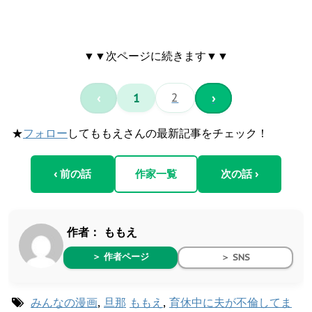
▼▼次ページに続きます▼▼
‹
1
2
›
★
フォロー
してももえさんの最新記事をチェック！
‹ 前の話
作家一覧
次の話 ›
作者：
ももえ
＞ 作者ページ
＞ SNS
みんなの漫画
,
旦那
ももえ
,
育休中に夫が不倫してま