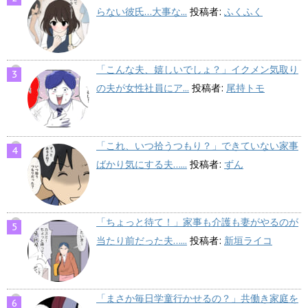
らない彼氏…大事な...
投稿者:
ふくふく
「こんな夫、嬉しいでしょ？」イクメン気取り
の夫が女性社員にア...
投稿者:
尾持トモ
「これ、いつ拾うつもり？」できていない家事
ばかり気にする夫…...
投稿者:
ずん
「ちょっと待て！」家事も介護も妻がやるのが
当たり前だった夫…...
投稿者:
新垣ライコ
「まさか毎日学童行かせるの？」共働き家庭を