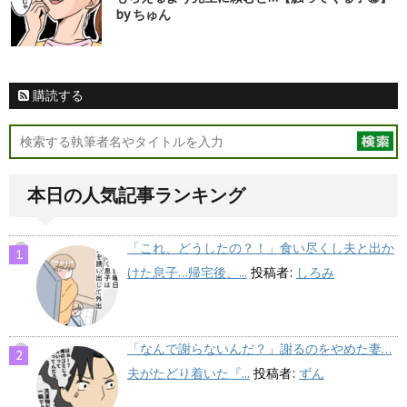
by ちゅん
購読する
本日の人気記事ランキング
「これ、どうしたの？！」食い尽くし夫と出か
けた息子…帰宅後、...
投稿者:
しろみ
「なんで謝らないんだ？」謝るのをやめた妻…
夫がたどり着いた『...
投稿者:
ずん