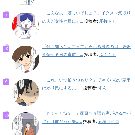
「こんな夫、嬉しいでしょ？」イクメン気取り
の夫が女性社員にア...
投稿者:
尾持トモ
「何も知らない二人でいられる最後の日」妊娠
を伝える日の直前、...
投稿者:
ふくふく
「これ、いつ拾うつもり？」できていない家事
ばかり気にする夫…...
投稿者:
ずん
「ちょっと待て！」家事も介護も妻がやるのが
当たり前だった夫…...
投稿者:
新垣ライコ