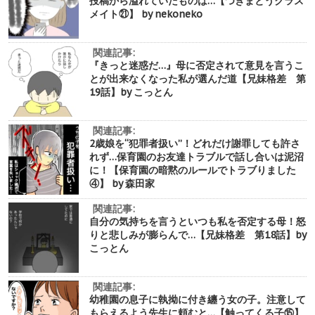
投稿から溢れていたものは…【つきまとうクラス
メイト㉑】 by nekoneko
関連記事:
『きっと迷惑だ…』母に否定されて意見を言うこ
とが出来なくなった私が選んだ道【兄妹格差 第
19話】by こっとん
関連記事:
2歳娘を“犯罪者扱い”！どれだけ謝罪しても許さ
れず…保育園のお友達トラブルで話し合いは泥沼
に！【保育園の暗黙のルールでトラブりました
④】 by 森田家
関連記事:
自分の気持ちを言うといつも私を否定する母！怒
りと悲しみが膨らんで…【兄妹格差 第18話】by
こっとん
関連記事:
幼稚園の息子に執拗に付き纏う女の子。注意して
もらえるよう先生に頼むと…【触ってくる子⑮】