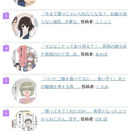
「今まで通りじゃいられなくなる？」妊娠を知
らない彼氏…大事な...
投稿者:
ふくふく
「そんなことってあり得る？！」高熱の娘を診
た医師のひと言…自...
投稿者:
あおば
「パパとご飯を食べてると…」食い尽くし夫と
の離婚を考える母、...
投稿者:
しろみ
「帰ってきてくれたのか…」有罪となったぶつ
かりおじさん…甘す...
投稿者:
のむ吉