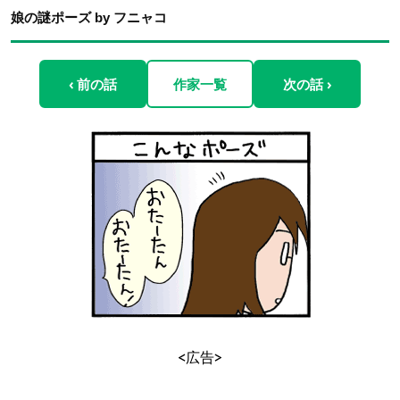
娘の謎ポーズ by フニャコ
‹ 前の話
作家一覧
次の話 ›
<広告>