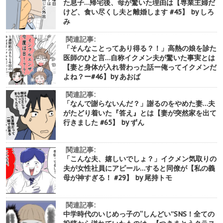
た息子…帰宅後、母が驚いた理由は【専業主婦だ
けど、食い尽くし夫と離婚します #45】 by しろ
み
関連記事:
「そんなことってあり得る？！」高熱の娘を診た
医師のひと言…自称イクメン夫が驚いた事実とは
【妻と身体が入れ替わった話ー俺ってイクメンだ
よね？ー#46】by あおば
関連記事:
「なんで謝らないんだ？」謝るのをやめた妻…夫
がたどり着いた『答え』とは【妻が突然家を出て
行きました #65】 by ずん
関連記事:
「こんな夫、嬉しいでしょ？」イクメン気取りの
夫が女性社員にアピール…すると同僚が【私の義
母が神すぎる！ #29】 by 尾持トモ
関連記事:
中学時代のいじめっ子の“しんどい”SNS！全ての