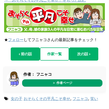
⇒「おそらくその平凡こそ幸せ」をもっと読む
★
フォロー
してフニャコさんの最新記事をチェック！
‹ 前の話
作家一覧
次の話 ›
作者：
フニャコ
＞ 作者ページ
女の子
おそらくその平凡こそ幸せ
,
フニャコ
,
笑い