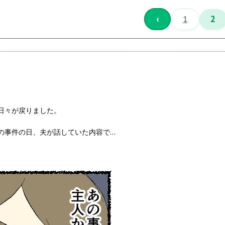
‹
1
2
日々が戻りました。
の事件の日、夫が話していた内容で…