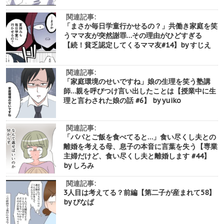
関連記事:
「まさか毎日学童行かせるの？」共働き家庭を笑
うママ友が突然謝罪…その理由がひどすぎる
【続！貧乏認定してくるママ友#14】by すじえ
関連記事:
「家庭環境のせいですね」娘の生理を笑う塾講
師…親を呼びつけ言い出したことは【授業中に生
理と言わされた娘の話 #6】 by yuiko
関連記事:
「パパとご飯を食べてると…」食い尽くし夫との
離婚を考える母、息子の本音に言葉を失う【専業
主婦だけど、食い尽くし夫と離婚します #44】
by しろみ
関連記事:
3人目は考えてる？前編【第二子が産まれて58】
by ぴなぱ