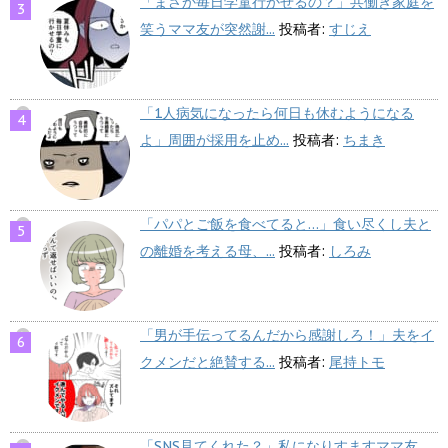
「まさか毎日学童行かせるの？」共働き家庭を
笑うママ友が突然謝...
投稿者:
すじえ
「1人病気になったら何日も休むようになる
よ」周囲が採用を止め...
投稿者:
ちまき
「パパとご飯を食べてると…」食い尽くし夫と
の離婚を考える母、...
投稿者:
しろみ
「男が手伝ってるんだから感謝しろ！」夫をイ
クメンだと絶賛する...
投稿者:
尾持トモ
「SNS見てくれた？」私になりすますママ友…