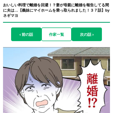
おいしい料理で離婚を回避！？妻が母親に離婚を報告してる間
に夫は…【義妹にマイホームを乗っ取られました！３７話】by
ネギマヨ
‹ 前の話
作家一覧
次の話 ›