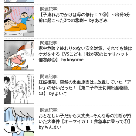
関連記事:
【子連れおでかけは母の修行！？③】～出発5分
前に起こった3つの悲劇～ by あざみ
関連記事:
家中危険？終わりのない安全対策。それでも娘は
ケガをする【VSこども！我が家のヒヤリハット
備忘録④】 by koyome
関連記事:
妊娠後期、突然の出血原因は…放置していた『ア
レ』のせいだった！【第二子帝王切開出産物語。
13】 by よいこ
関連記事:
おとなしい子だから大丈夫…そんな母の油断が招
いた大事件【オーマイガ！！救急車に乗って①】
by ちんまい