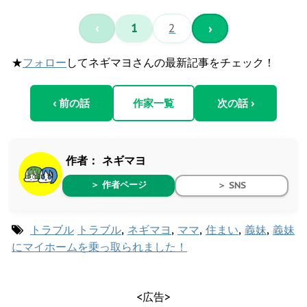
‹
1
2
›
★
フォロー
してネギマヨさんの最新記事をチェック！
‹ 前の話
作家一覧
次の話 ›
作者：
ネギマヨ
＞ 作者ページ
＞ SNS
トラブル
トラブル
,
ネギマヨ
,
ママ
,
住まい
,
義妹
,
義妹
にマイホームを乗っ取られました！
<広告>