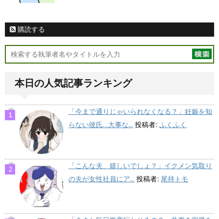
購読する
本日の人気記事ランキング
「今まで通りじゃいられなくなる？」妊娠を知
らない彼氏…大事な...
投稿者:
ふくふく
「こんな夫、嬉しいでしょ？」イクメン気取り
の夫が女性社員にア...
投稿者:
尾持トモ