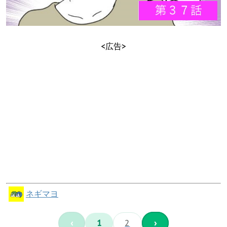
<広告>
ネギマヨ
‹
1
2
›