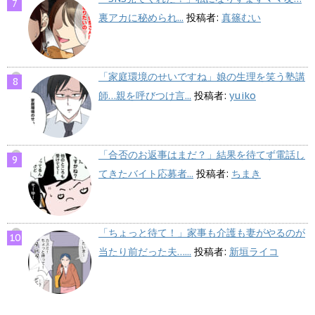
裏アカに秘められ...
投稿者:
真篠むい
「家庭環境のせいですね」娘の生理を笑う塾講
師…親を呼びつけ言...
投稿者:
yuiko
「合否のお返事はまだ？」結果を待てず電話し
てきたバイト応募者...
投稿者:
ちまき
「ちょっと待て！」家事も介護も妻がやるのが
当たり前だった夫…...
投稿者:
新垣ライコ