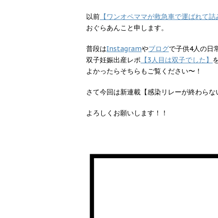
以前
【ワンオペママが救急車で運ばれて詰
おぐらあんこと申します。
普段は
Instagram
や
ブログ
で子供4人の日
双子妊娠出産レポ
【3人目は双子でした】
よかったらそちらもご覧ください〜！
さて今回は新連載【感染リレーが終わらな
よろしくお願いします！！