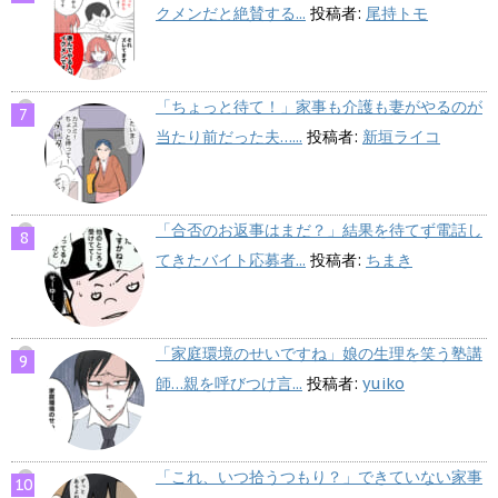
クメンだと絶賛する...
投稿者:
尾持トモ
「ちょっと待て！」家事も介護も妻がやるのが
当たり前だった夫…...
投稿者:
新垣ライコ
「合否のお返事はまだ？」結果を待てず電話し
てきたバイト応募者...
投稿者:
ちまき
「家庭環境のせいですね」娘の生理を笑う塾講
師…親を呼びつけ言...
投稿者:
yuiko
「これ、いつ拾うつもり？」できていない家事