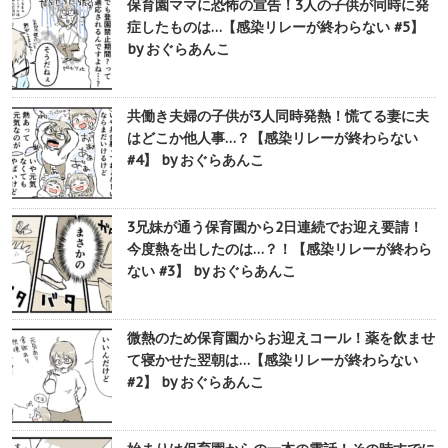
保育園ママに恐怖の宣告！3人の子供が同時に発
症したものは…【感染リレーが終わらない #5】
by おぐらあんこ
共働き夫婦の子供が3人同時発熱！慌てる妻に夫
はどこか他人事…？【感染リレーが終わらない
#4】 by おぐらあんこ
3兄妹が通う保育園から2日連続でお迎え要請！
今度熱を出したのは…？！【感染リレーが終わら
ない #3】 by おぐらあんこ
微熱のため保育園からお迎えコール！薬を飲ませ
て寝かせた翌朝は…【感染リレーが終わらない
#2】 by おぐらあんこ