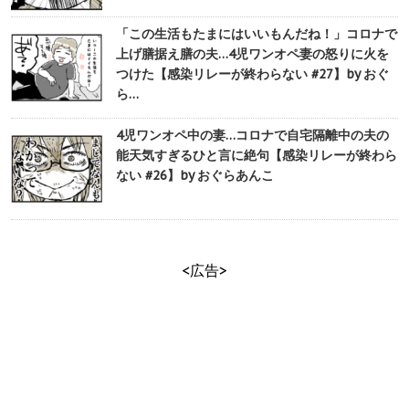
「この生活もたまにはいいもんだね！」コロナで
上げ膳据え膳の夫…4児ワンオペ妻の怒りに火を
つけた【感染リレーが終わらない #27】by おぐ
ら…
4児ワンオペ中の妻…コロナで自宅隔離中の夫の
能天気すぎるひと言に絶句【感染リレーが終わら
ない #26】by おぐらあんこ
<広告>