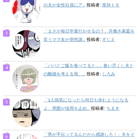
の夫が女性社員にア...
投稿者:
尾持トモ
「まさか毎日学童行かせるの？」共働き家庭を
笑うママ友が突然謝...
投稿者:
すじえ
「パパとご飯を食べてると…」食い尽くし夫と
の離婚を考える母、...
投稿者:
しろみ
「1人病気になったら何日も休むようになる
よ」周囲が採用を止め...
投稿者:
ちまき
「男が手伝ってるんだから感謝しろ！」夫をイ