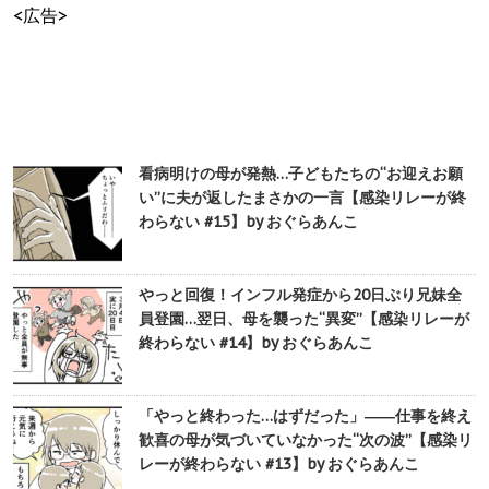
<広告>
看病明けの母が発熱…子どもたちの“お迎えお願
い”に夫が返したまさかの一言【感染リレーが終
わらない #15】by おぐらあんこ
やっと回復！インフル発症から20日ぶり兄妹全
員登園…翌日、母を襲った“異変”【感染リレーが
終わらない #14】by おぐらあんこ
「やっと終わった…はずだった」――仕事を終え
歓喜の母が気づいていなかった“次の波”【感染リ
レーが終わらない #13】by おぐらあんこ