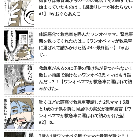
始まりは保育園からの一本の電話！その時すでに
始まっていたものは…【感染リレーが終わらない
#1】 by おぐらあんこ
体調悪化で救急車を呼んだワンオペママ。緊急事
態を救ってくれたのは…【ワンオペママが救急車
に運ばれて詰みかけた話 #4～最終話～】 by お
ぐ…
救急車が来るのに子供の預け先が見つからない！
激しい頭痛で動けないワンオペ2児ママはもう詰
んだ…？！【ワンオペママが救急車に運ばれて詰
みかけた…
吐くほどの頭痛で救急車要請した2児ママ！3歳
と1歳の子供を前に同居中の実父が衝撃発言【ワ
ンオペママが救急車に運ばれて詰みかけた話
#2】 b…
3歳＆1歳ワンオペ公園でママの意識が飛ぶ？！