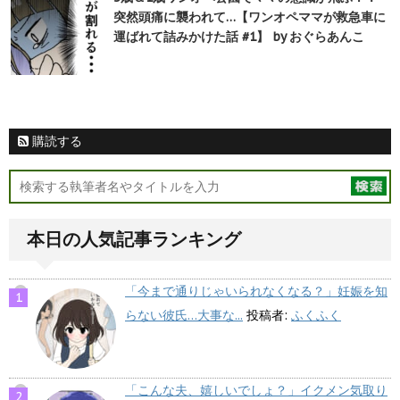
突然頭痛に襲われて…【ワンオペママが救急車に
運ばれて詰みかけた話 #1】 by おぐらあんこ
購読する
本日の人気記事ランキング
「今まで通りじゃいられなくなる？」妊娠を知
らない彼氏…大事な...
投稿者:
ふくふく
「こんな夫、嬉しいでしょ？」イクメン気取り