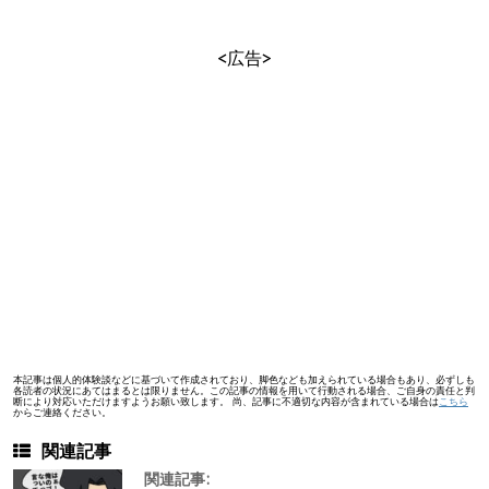
<広告>
本記事は個人的体験談などに基づいて作成されており、脚色なども加えられている場合もあり、必ずしも
各読者の状況にあてはまるとは限りません。この記事の情報を用いて行動される場合、ご自身の責任と判
断により対応いただけますようお願い致します。 尚、記事に不適切な内容が含まれている場合は
こちら
からご連絡ください。
関連記事
関連記事: