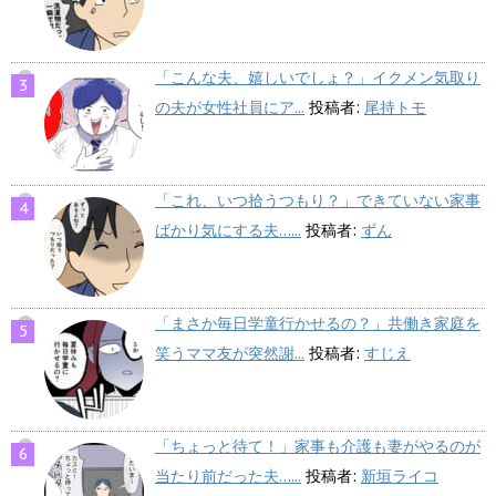
「こんな夫、嬉しいでしょ？」イクメン気取り
の夫が女性社員にア...
投稿者:
尾持トモ
「これ、いつ拾うつもり？」できていない家事
ばかり気にする夫…...
投稿者:
ずん
「まさか毎日学童行かせるの？」共働き家庭を
笑うママ友が突然謝...
投稿者:
すじえ
「ちょっと待て！」家事も介護も妻がやるのが
当たり前だった夫…...
投稿者:
新垣ライコ