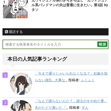
元ヴィジュアル系のきらきらぼし「元ヴィジュア
ル系バンドマンの夫は普通に生きたい」第1話 by
タソ
購読する
本日の人気記事ランキング
「今まで通りじゃいられなくなる？」妊娠を知
らない彼氏…大事な...
投稿者:
ふくふく
「なんで謝らないんだ？」謝るのをやめた妻…
夫がたどり着いた『...
投稿者:
ずん