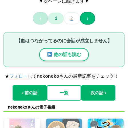
▼次ページに続きます▼
‹
1
2
›
【血はつながってるのに会話が成立しません】
他の話も読む
★
フォロー
してnekonekoさんの最新記事をチェック！
‹ 前の話
一覧
次の話 ›
nekonekoさんの電子書籍