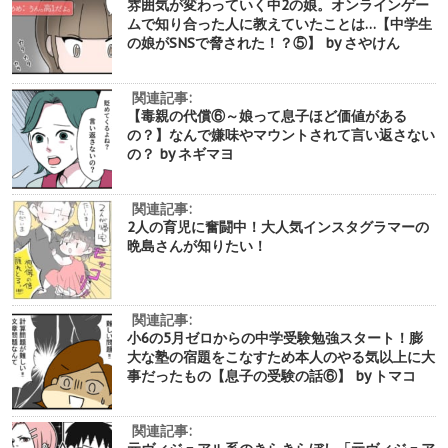
雰囲気が変わっていく中2の娘。オンラインゲー
ムで知り合った人に教えていたことは…【中学生
の娘がSNSで脅された！？⑤】 by さやけん
関連記事:
【毒親の代償⑥～娘って息子ほど価値がある
の？】なんで嫌味やマウントされて言い返さない
の？ by ネギマヨ
関連記事:
2人の育児に奮闘中！大人気インスタグラマーの
晩島さんが知りたい！
関連記事:
小6の5月ゼロからの中学受験勉強スタート！膨
大な塾の宿題をこなすため本人のやる気以上に大
事だったもの【息子の受験の話⑥】 by トマコ
関連記事: