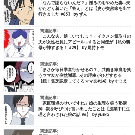
「なんで謝らないんだ？」謝るのをやめた妻…夫
がたどり着いた『答え』とは【妻が突然家を出て
行きました #65】 by ずん
関連記事:
「こんな夫、嬉しいでしょ？」イクメン気取りの
夫が女性社員にアピール…すると同僚が【私の義
母が神すぎる！ #29】 by 尾持トモ
関連記事:
「まさか毎日学童行かせるの？」共働き家庭を笑
うママ友が突然謝罪…その理由がひどすぎる
【続！貧乏認定してくるママ友#14】by すじえ
関連記事:
「家庭環境のせいですね」娘の生理を笑う塾講
師…親を呼びつけ言い出したことは【授業中に生
理と言わされた娘の話 #6】 by yuiko
関連記事: