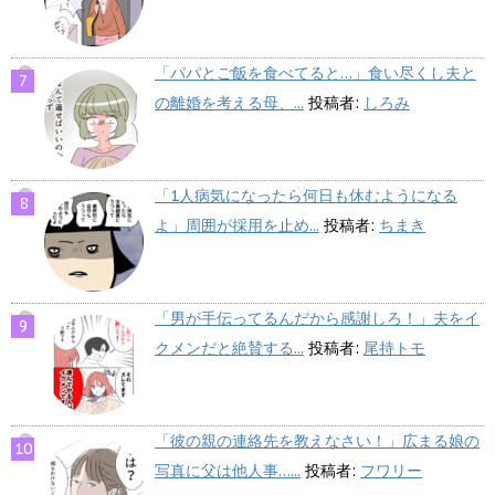
「パパとご飯を食べてると…」食い尽くし夫と
の離婚を考える母、...
投稿者:
しろみ
「1人病気になったら何日も休むようになる
よ」周囲が採用を止め...
投稿者:
ちまき
「男が手伝ってるんだから感謝しろ！」夫をイ
クメンだと絶賛する...
投稿者:
尾持トモ
「彼の親の連絡先を教えなさい！」広まる娘の
写真に父は他人事…...
投稿者:
フワリー