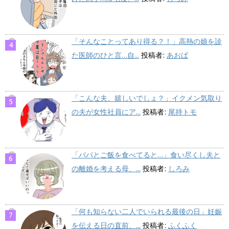
「そんなことってあり得る？！」高熱の娘を診
た医師のひと言…自...
投稿者:
あおば
「こんな夫、嬉しいでしょ？」イクメン気取り
の夫が女性社員にア...
投稿者:
尾持トモ
「パパとご飯を食べてると…」食い尽くし夫と
の離婚を考える母、...
投稿者:
しろみ
「何も知らない二人でいられる最後の日」妊娠
を伝える日の直前、...
投稿者:
ふくふく