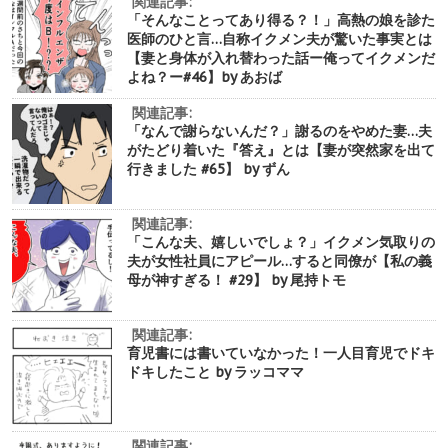
関連記事:
「そんなことってあり得る？！」高熱の娘を診た
医師のひと言…自称イクメン夫が驚いた事実とは
【妻と身体が入れ替わった話ー俺ってイクメンだ
よね？ー#46】by あおば
関連記事:
「なんで謝らないんだ？」謝るのをやめた妻…夫
がたどり着いた『答え』とは【妻が突然家を出て
行きました #65】 by ずん
関連記事:
「こんな夫、嬉しいでしょ？」イクメン気取りの
夫が女性社員にアピール…すると同僚が【私の義
母が神すぎる！ #29】 by 尾持トモ
関連記事:
育児書には書いていなかった！一人目育児でドキ
ドキしたこと by ラッコママ
関連記事: