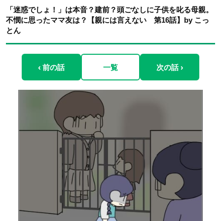
「迷惑でしょ！」は本音？建前？頭ごなしに子供を叱る母親。
不憫に思ったママ友は？【親には言えない 第16話】by こっ
とん
‹ 前の話
一覧
次の話 ›