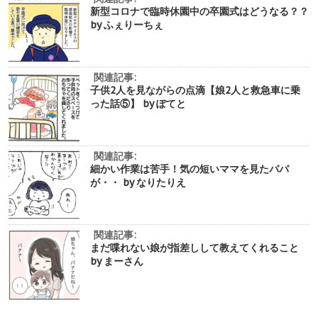
新型コロナで臨時休園中の卒園式はどうなる？？
by ふぇりーちぇ
関連記事:
子供2人を見ながらの点滴【娘2人と救急車に乗
った話⑤】 by ぽてと
関連記事:
細かい作業は苦手！気の短いママを見たパパ
が・・ by なりたりえ
関連記事:
まだ喋れない娘が指差しして教えてくれること
by まーさん