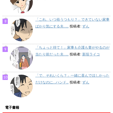
「これ、いつ拾うつもり？」できていない家事
ばかり気にする夫…...
投稿者:
ずん
「ちょっと待て！」家事も介護も妻がやるのが
当たり前だった夫…...
投稿者:
新垣ライコ
「で、それいくら？」一緒に喜んでほしかった
だけなのに…ハンド...
投稿者:
ずん
電子書籍