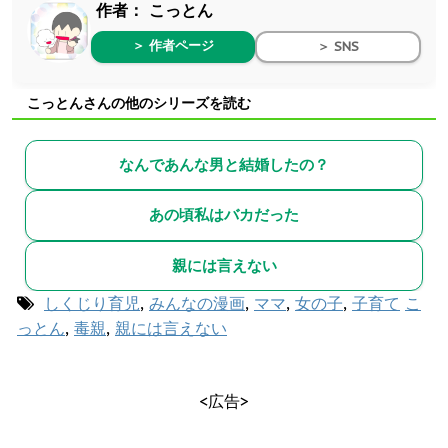
作者：
こっとん
＞ 作者ページ
＞ SNS
こっとんさんの他のシリーズを読む
なんであんな男と結婚したの？
あの頃私はバカだった
親には言えない
しくじり育児
,
みんなの漫画
,
ママ
,
女の子
,
子育て
こ
っとん
,
毒親
,
親には言えない
<広告>