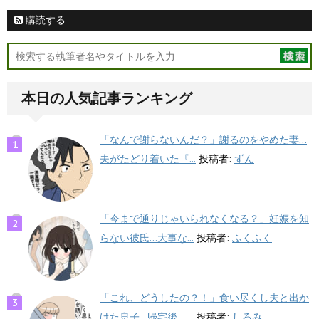
購読する
本日の人気記事ランキング
「なんで謝らないんだ？」謝るのをやめた妻…
夫がたどり着いた『...
投稿者:
ずん
「今まで通りじゃいられなくなる？」妊娠を知
らない彼氏…大事な...
投稿者:
ふくふく
「これ、どうしたの？！」食い尽くし夫と出か
けた息子…帰宅後、...
投稿者:
しろみ