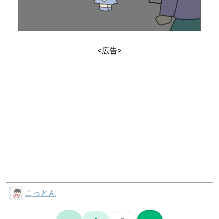
<広告>
こっとん