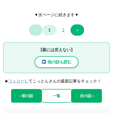
▼次ページに続きます▼
‹
1
2
›
【親には言えない】
他の話も読む
★
フォロー
してこっとんさんの最新記事をチェック！
‹ 前の話
一覧
次の話 ›