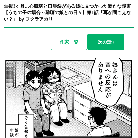
生後3ヶ月…心臓病と口唇裂がある娘に見つかった新たな障害
【うちの子の場合～難聴の娘との日々】第1話「耳が聞こえな
い？」 by フクラアカリ
作家一覧
次の話 ›