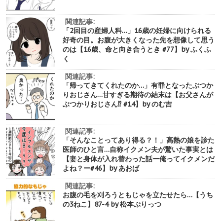
関連記事:
「2回目の産婦人科…」16歳の妊婦に向けられる
好奇の目。お腹が大きくなった先を想像して思う
のは【16歳、命と向き合うとき #77】by ふくふ
く
関連記事:
「帰ってきてくれたのか…」有罪となったぶつか
りおじさん…甘すぎる期待の結末は【お父さんが
ぶつかりおじさん⁉︎ #14】by のむ吉
関連記事:
「そんなことってあり得る？！」高熱の娘を診た
医師のひと言…自称イクメン夫が驚いた事実とは
【妻と身体が入れ替わった話ー俺ってイクメンだ
よね？ー#46】by あおば
関連記事:
お腹の毛を刈ろうともじゃを立たせたら…【うち
の3ねこ】87-4 by 松本ぷりっつ