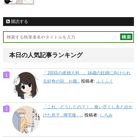
購読する
本日の人気記事ランキング
「2回目の産婦人科…」16歳の妊婦に向けられ
る好奇の目。お腹...
投稿者:
ふくふく
「これ、どうしたの？！」食い尽くし夫と出か
けた息子…帰宅後、...
投稿者:
しろみ