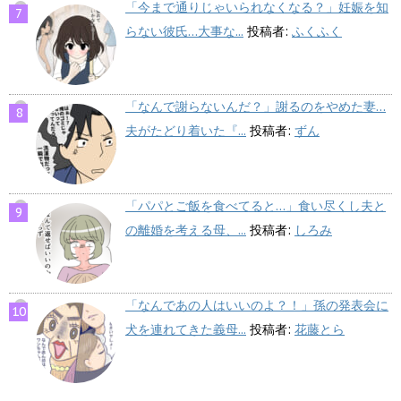
「今まで通りじゃいられなくなる？」妊娠を知
らない彼氏…大事な...
投稿者:
ふくふく
「なんで謝らないんだ？」謝るのをやめた妻…
夫がたどり着いた『...
投稿者:
ずん
「パパとご飯を食べてると…」食い尽くし夫と
の離婚を考える母、...
投稿者:
しろみ
「なんであの人はいいのよ？！」孫の発表会に
犬を連れてきた義母...
投稿者:
花藤とら