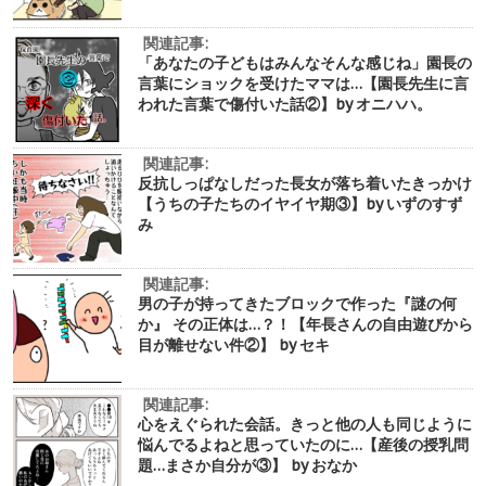
関連記事:
「あなたの子どもはみんなそんな感じね」園長の
言葉にショックを受けたママは…【園長先生に言
われた言葉で傷付いた話②】by オニハハ。
関連記事:
反抗しっぱなしだった長女が落ち着いたきっかけ
【うちの子たちのイヤイヤ期③】by いずのすず
み
関連記事:
男の子が持ってきたブロックで作った『謎の何
か』 その正体は…？！【年長さんの自由遊びから
目が離せない件②】 by セキ
関連記事:
心をえぐられた会話。きっと他の人も同じように
悩んでるよねと思っていたのに…【産後の授乳問
題…まさか自分が③】 by おなか