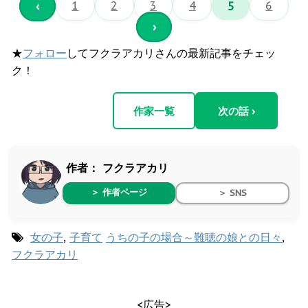
‹
1
2
3
4
5
6
›
★
フォロー
してフクラアカリさんの最新記事をチェッ
ク！
作家一覧
次の話 ›
作者：
フクラアカリ
＞ 作者ページ
＞ SNS
女の子
,
子育て
うちの子の場合～難聴の娘との日々
,
フクラアカリ
<広告>