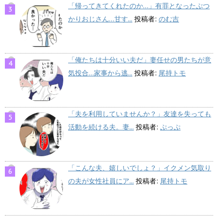
「帰ってきてくれたのか…」有罪となったぶつ
かりおじさん…甘す...
投稿者:
のむ吉
「俺たちは十分いい夫だ」妻任せの男たちが意
気投合…家事から逃...
投稿者:
尾持トモ
「夫を利用していませんか？」友達を失っても
活動を続ける夫。妻...
投稿者:
ぷっぷ
「こんな夫、嬉しいでしょ？」イクメン気取り
の夫が女性社員にア...
投稿者:
尾持トモ