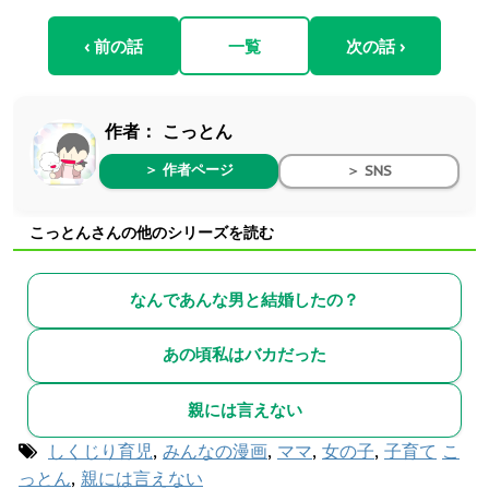
‹ 前の話
一覧
次の話 ›
作者：
こっとん
＞ 作者ページ
＞ SNS
こっとんさんの他のシリーズを読む
なんであんな男と結婚したの？
あの頃私はバカだった
親には言えない
しくじり育児
,
みんなの漫画
,
ママ
,
女の子
,
子育て
こ
っとん
,
親には言えない