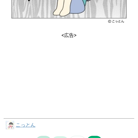
<広告>
こっとん