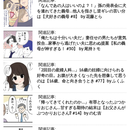
関連記事:
「なんであの人はいいのよ？！」孫の発表会に犬
を連れてきた義母…他人を指さし逆ギレの言い分
は【犬好きの義母 #8】 by 花藤とら
関連記事:
「俺たちは十分いい夫だ」妻任せの男たちが意気
投合…家事から逃げたい夫に思わぬ提案【私の義
母が神すぎる！ #30】 by 尾持トモ
関連記事:
「2回目の産婦人科…」16歳の妊婦に向けられる
好奇の目。お腹が大きくなった先を想像して思う
のは【16歳、命と向き合うとき #77】by ふくふ
く
関連記事:
「帰ってきてくれたのか…」有罪となったぶつか
りおじさん…甘すぎる期待の結末は【お父さんが
ぶつかりおじさん⁉︎ #14】by のむ吉
関連記事: