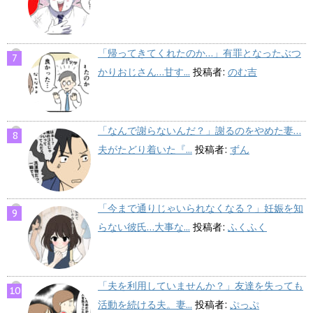
「帰ってきてくれたのか…」有罪となったぶつ
かりおじさん…甘す...
投稿者:
のむ吉
「なんで謝らないんだ？」謝るのをやめた妻…
夫がたどり着いた『...
投稿者:
ずん
「今まで通りじゃいられなくなる？」妊娠を知
らない彼氏…大事な...
投稿者:
ふくふく
「夫を利用していませんか？」友達を失っても
活動を続ける夫。妻...
投稿者:
ぷっぷ