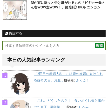
我が家に脈々と受け継がれるもの「ビギナー母さ
ん右WOW左WOW！」第3話⑤ by 寿 ニンカシ
購読する
本日の人気記事ランキング
「2回目の産婦人科…」16歳の妊婦に向けられ
る好奇の目。お腹...
投稿者:
ふくふく
「これ、どうしたの？！」食い尽くし夫と出か
けた息子…帰宅後、...
投稿者:
しろみ