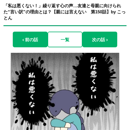
「私は悪くない！」繰り返す心の声…友達と母親に向けられ
た“言い訳”の理由とは？【親には言えない 第150話】by こっ
とん
‹ 前の話
一覧
次の話 ›