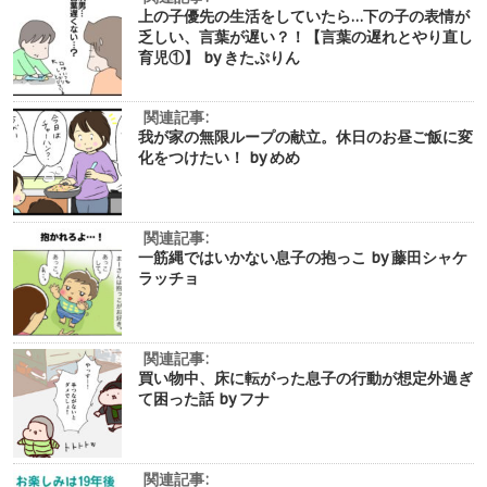
上の子優先の生活をしていたら…下の子の表情が
乏しい、言葉が遅い？！【言葉の遅れとやり直し
育児①】 by きたぷりん
関連記事:
我が家の無限ループの献立。休日のお昼ご飯に変
化をつけたい！ by めめ
関連記事:
一筋縄ではいかない息子の抱っこ by 藤田シャケ
ラッチョ
関連記事:
買い物中、床に転がった息子の行動が想定外過ぎ
て困った話 by フナ
関連記事: