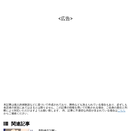
<広告>
本記事は個人的体験談などに基づいて作成されており、脚色なども加えられている場合もあり、必ずしも
各読者の状況にあてはまるとは限りません。この記事の情報を用いて行動される場合、ご自身の責任と判
断により対応いただけますようお願い致します。 尚、記事に不適切な内容が含まれている場合は
こちら
からご連絡ください。
関連記事