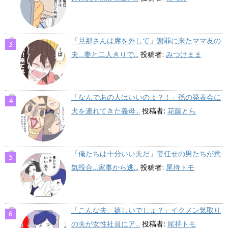
「旦那さんは席を外して」謝罪に来たママ友の
夫…妻と二人きりで...
投稿者:
みつけまま
「なんであの人はいいのよ？！」孫の発表会に
犬を連れてきた義母...
投稿者:
花藤とら
「俺たちは十分いい夫だ」妻任せの男たちが意
気投合…家事から逃...
投稿者:
尾持トモ
「こんな夫、嬉しいでしょ？」イクメン気取り
の夫が女性社員にア...
投稿者:
尾持トモ