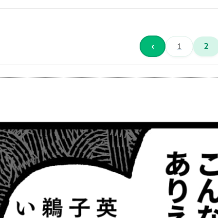
‹
1
2