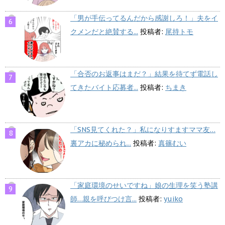
「男が手伝ってるんだから感謝しろ！」夫をイ
クメンだと絶賛する...
投稿者:
尾持トモ
「合否のお返事はまだ？」結果を待てず電話し
てきたバイト応募者...
投稿者:
ちまき
「SNS見てくれた？」私になりすますママ友…
裏アカに秘められ...
投稿者:
真篠むい
「家庭環境のせいですね」娘の生理を笑う塾講
師…親を呼びつけ言...
投稿者:
yuiko