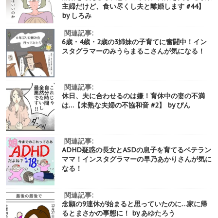
主婦だけど、食い尽くし夫と離婚します #44】
by しろみ
関連記事:
6歳・4歳・2歳の3姉妹の子育てに奮闘中！イン
スタグラマーのみうらまるこさんが気になる！
関連記事:
休日、夫に合わせるのは嫌！育休中の妻の不満
は…【未熟な夫婦の不協和音 #2】 by ぴん
関連記事:
ADHD疑惑の長女とASDの息子を育てるベテラン
ママ！インスタグラマーの早乃あかりさんが気に
なる！
関連記事:
念願の9連休が始まると思っていたのに…家に帰
るとまさかの事態に！ by あゆたろう