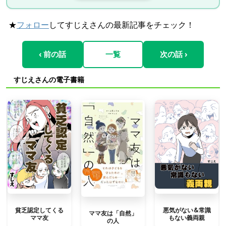
★
フォロー
してすじえさんの最新記事をチェック！
‹ 前の話
一覧
次の話 ›
すじえさんの電子書籍
貧乏認定してくる
悪気がない&常識
ママ友は「自然」
ママ友
もない義両親
の人