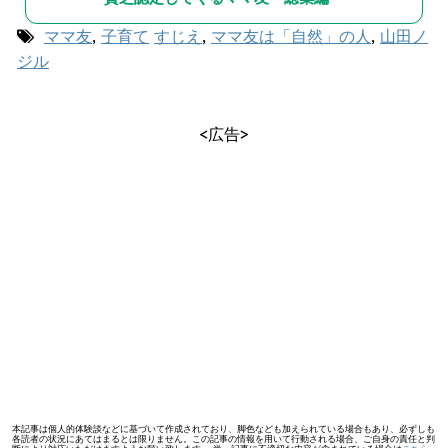
ママ友
,
子育て
すじえ
,
ママ友は「自然」の人
,
山田ノ
ジル
<広告>
本記事は個人的体験談などに基づいて作成されており、脚色なども加えられている場合もあり、必ずしも
各読者の状況にあてはまるとは限りません。この記事の情報を用いて行動される場合、ご自身の責任と判