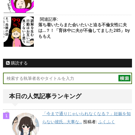
関連記事:
落ち着いたらまた会いたいと迫る不倫女性に夫
は…？！「育休中に夫が不倫してました285」by
ももえ
購読する
本日の人気記事ランキング
「今まで通りじゃいられなくなる？」妊娠を知
らない彼氏…大事な...
投稿者:
ふくふく