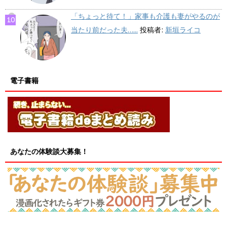
「ちょっと待て！」家事も介護も妻がやるのが
当たり前だった夫…...
投稿者:
新垣ライコ
電子書籍
あなたの体験談大募集！