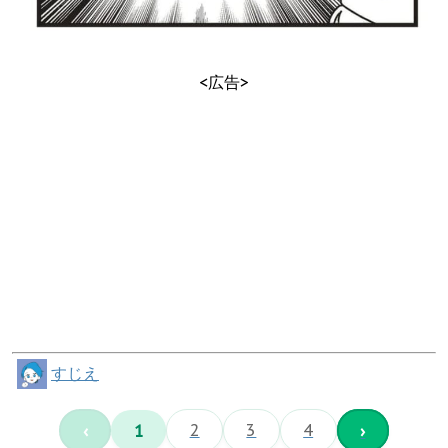
<広告>
すじえ
‹
1
2
3
4
›