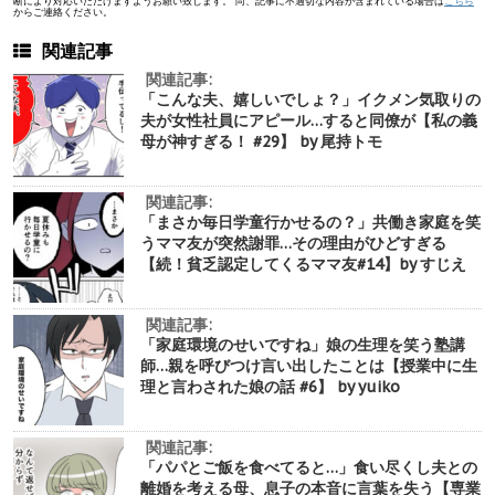
断により対応いただけますようお願い致します。 尚、記事に不適切な内容が含まれている場合は
こちら
からご連絡ください。
関連記事
関連記事:
「こんな夫、嬉しいでしょ？」イクメン気取りの
夫が女性社員にアピール…すると同僚が【私の義
母が神すぎる！ #29】 by 尾持トモ
関連記事:
「まさか毎日学童行かせるの？」共働き家庭を笑
うママ友が突然謝罪…その理由がひどすぎる
【続！貧乏認定してくるママ友#14】by すじえ
関連記事:
「家庭環境のせいですね」娘の生理を笑う塾講
師…親を呼びつけ言い出したことは【授業中に生
理と言わされた娘の話 #6】 by yuiko
関連記事:
「パパとご飯を食べてると…」食い尽くし夫との
離婚を考える母、息子の本音に言葉を失う【専業