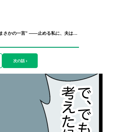
まさかの一言” ――止める私に、夫は…
次の話 ›