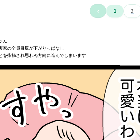
‹
1
2
ゃん
実家の全員目尻が下がりっぱなし
とを指摘され思わぬ方向に進んでしまいます